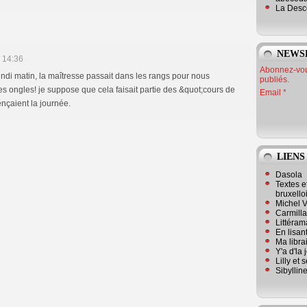
La Desc
NEWS
 14:36
Abonnez-vous
ndi matin, la maîtresse passait dans les rangs pour nous
publiés.
 les ongles! je suppose que cela faisait partie des &quot;cours de
Email
çaient la journée.
LIENS
Dasola
Textes e
bruxello
Michel V
Carmill
Littérama
En lisan
Ma librai
Y'a d'la
Lilly et 
Sibyllin