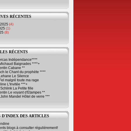
IVES RÉCENTES
 2025
(4)
2025
(1)
025
(8)
LES RÉCENTS
Cercas Indépendance****
Michaud Baignades ****+
entin Cabane **
ch le Chant du prophète ****
Lehane Le Silence
Fel malgré toute ma rage
ne L'Invitée ***+
Schlink La Petite fille
ntin Le voyant d'Etampes **
 John Mandel Hôtel de verre ***
 D'INDEX DES ARTICLES
ondine
ents blogs à consulter régulièrement!