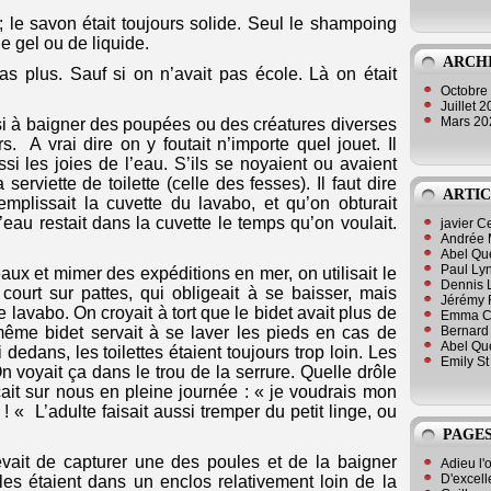
 le savon était toujours solide. Seul le shampoing
e gel ou de liquide.
ARCH
as plus. Sauf si on n’avait pas école. Là on était
Octobre
Juillet 
Mars 2
si à baigner des poupées ou des créatures diverses
. A vrai dire on y foutait n’importe quel jouet. Il
ussi les joies de l’eau. S’ils se noyaient ou avaient
serviette de toilette (celle des fesses). Il faut dire
ARTIC
emplissait la cuvette du lavabo, et qu’on obturait
l’eau restait dans la cuvette le temps qu’on voulait.
javier 
Andrée 
Abel Qu
Paul Lyn
eaux et mimer des expéditions en mer, on utilisait le
Dennis 
 court sur pattes, qui obligeait à se baisser, mais
Jérémy 
 lavabo. On croyait à tort que le bidet avait plus de
Emma Cli
Bernard 
ême bidet servait à se laver les pieds en cas de
Abel Que
pi dedans, les toilettes étaient toujours trop loin. Les
Emily St
On voyait ça dans le trou de la serrure. Quelle drôle
çait sur nous en pleine journée : « je voudrais mon
! « L’adulte faisait aussi tremper du petit linge, ou
PAGES
vait de capturer une des poules et de la baigner
Adieu l'
D'excell
les étaient dans un enclos relativement loin de la