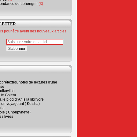
endance de Lohengrin
(3)
LETTER
 pour être averti des nouveaux articles
t prétextes, notes de lectures d'une
ise
olkovitch
a le Golem
 le blog d' Anis la librivore
t en voyageant ( Keisha)
rie
 joie ( Choupynette)
ses livres
e