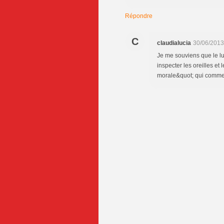
Répondre
C
claudialucia
30/06/2013
Je me souviens que le lu
inspecter les oreilles et
morale&quot; qui commen