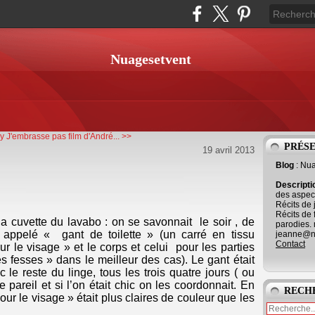
Nuagesetvent
ly
J'embrasse pas film d'André... >>
PRÉS
19 avril 2013
Blog
: Nu
Descript
des aspect
Récits de 
Récits de 
 la cuvette du lavabo : on se savonnait le soir , de
parodies. 
appelé « gant de toilette » (un carré en tissu
jeanne@ne
Contact
our le visage » et le corps et celui pour les parties
les fesses » dans le meilleur des cas). Le gant était
le reste du linge, tous les trois quatre jours ( ou
te pareil et si l’on était chic on les coordonnait. En
RECH
pour le visage » était plus claires de couleur que les