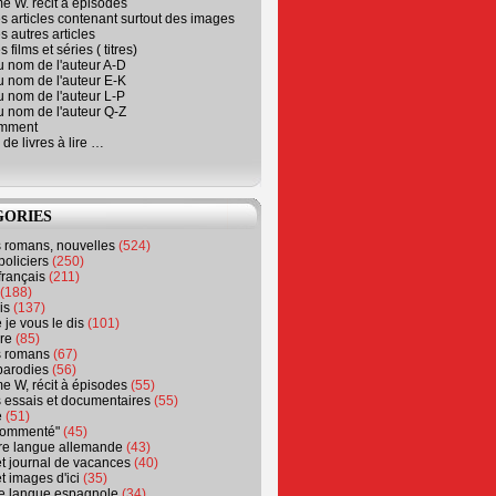
e W. récit à épisodes
s articles contenant surtout des images
s autres articles
 films et séries ( titres)
u nom de l'auteur A-D
u nom de l'auteur E-K
u nom de l'auteur L-P
u nom de l'auteur Q-Z
emment
 de livres à lire …
GORIES
s romans, nouvelles
(524)
policiers
(250)
français
(211)
(188)
is
(137)
 je vous le dis
(101)
re
(85)
s romans
(67)
parodies
(56)
e W, récit à épisodes
(55)
 essais et documentaires
(55)
e
(51)
 commenté"
(45)
ure langue allemande
(43)
t journal de vacances
(40)
t images d'ici
(35)
ure langue espagnole
(34)