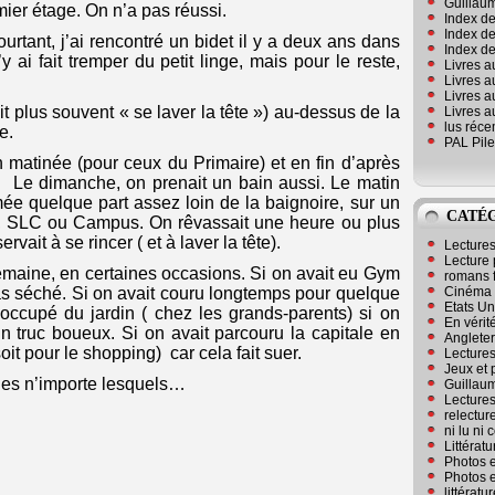
Guillaum
mier étage. On n’a pas réussi.
Index de
Index de
ourtant, j’ai rencontré un bidet il y a deux ans dans
Index des
 ai fait tremper du petit linge, mais pour le reste,
Livres a
Livres a
Livres a
it plus souvent « se laver la tête ») au-dessus de la
Livres a
lus réc
e.
PAL Pile
n matinée (pour ceux du Primaire) et en fin d’après
. Le dimanche, on prenait un bain aussi. Le matin
umée quelque part assez loin de la baignoire, sur un
CATÉ
, SLC ou Campus. On rêvassait une heure ou plus
vait à se rincer ( et à laver la tête).
Lecture
Lecture 
emaine, en certaines occasions. Si on avait eu Gym
romans 
Cinéma
pas séché. Si on avait couru longtemps pour quelque
Etats Un
t occupé du jardin ( chez les grands-parents) si on
En vérité
n truc boueux. Si on avait parcouru la capitale en
Angleter
soit pour le shopping) car cela fait suer.
Lecture
Jeux et 
iques n’importe lesquels…
Guillaum
Lectures
relectur
ni lu ni
Littérat
Photos e
Photos e
littérat