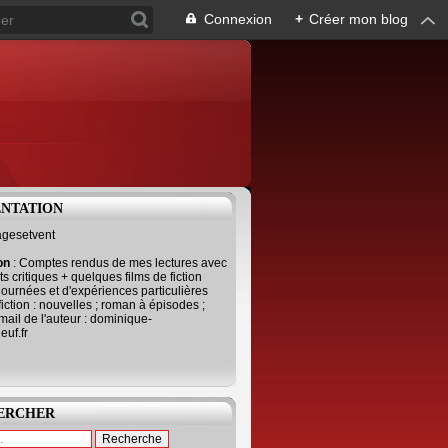
Connexion
+
Créer mon blog
ENTATION
agesetvent
ion
: Comptes rendus de mes lectures avec
s critiques + quelques films de fiction
journées et d'expériences particulières
fiction : nouvelles ; roman à épisodes ;
mail de l'auteur : dominique-
uf.fr
ERCHER