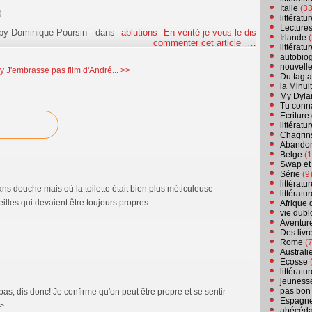
Italie
(33
littérat
Lecture
by Dominique Poursin
-
dans
ablutions
En vérité je vous le dis
Irlande
(
commenter cet article
…
littérat
autobio
nouvell
ly
J'embrasse pas film d'André... >>
Du tag a
la Minui
My Dyla
Tu conn
Ecriture
littérat
Chagrins
Abandon
Belge
(1
Swap et
Série
(9
littérat
ns douche mais où la toilette était bien plus méticuleuse
littérat
eilles qui devaient être toujours propres.
Afrique 
vie dubl
Aventure
Des livr
Rome
(7
Australi
Ecosse
(
littérat
jeuness
pas bon
pas, dis donc! Je confirme qu'on peut être propre et se sentir
Espagn
/>
abécéda