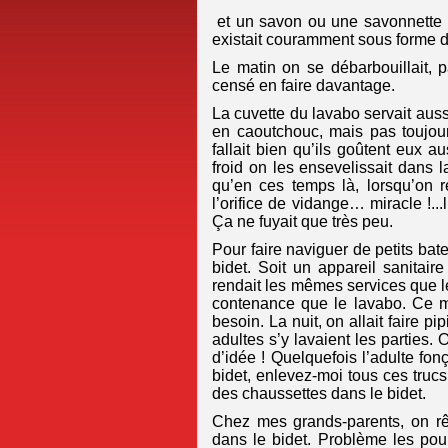
et un savon ou une savonnette ;
existait couramment sous forme d
Le matin on se débarbouillait, p
censé en faire davantage.
La cuvette du lavabo servait aus
en caoutchouc, mais pas toujours
fallait bien qu’ils goûtent eux a
froid on les ensevelissait dans la 
qu’en ces temps là, lorsqu’on r
l’orifice de vidange… miracle !...
Ça ne fuyait que très peu.
Pour faire naviguer de petits bat
bidet. Soit un appareil sanitaire
rendait les mêmes services que le
contenance que le lavabo. Ce m
besoin. La nuit, on allait faire pi
adultes s’y lavaient les parties. 
d’idée ! Quelquefois l’adulte fon
bidet, enlevez-moi tous ces trucs 
des chaussettes dans le bidet.
Chez mes grands-parents, on rê
dans le bidet. Problème les pou