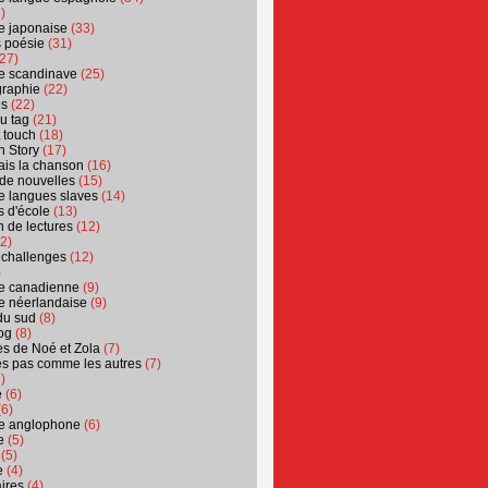
)
ure japonaise
(33)
s poésie
(31)
27)
ure scandinave
(25)
graphie
(22)
es
(22)
u tag
(21)
t touch
(18)
n Story
(17)
ais la chanson
(16)
 de nouvelles
(15)
ure langues slaves
(14)
 d'école
(13)
 de lectures
(12)
2)
 challenges
(12)
)
ure canadienne
(9)
ure néerlandaise
(9)
du sud
(8)
og
(8)
s de Noé et Zola
(7)
es pas comme les autres
(7)
)
e
(6)
6)
ure anglophone
(6)
e
(5)
(5)
e
(4)
ires
(4)