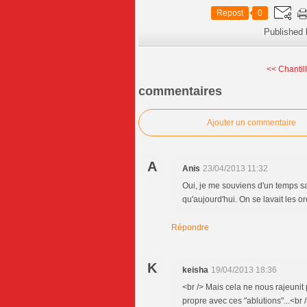
Repost
0
Published 
<< Chantil
commentaires
Ajouter un commentaire
A
Anis
23/04/2013 11:32
Oui, je me souviens d'un temps sa
qu'aujourd'hui. On se lavait les or
Répondre
K
keisha
19/04/2013 18:36
<br /> Mais cela ne nous rajeunit 
propre avec ces "ablutions"...<br 