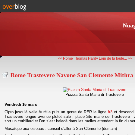
Nuag
<< Rome
Thomas Hardy Loin de la foule... >>
Rome Trastevere Navone San Clemente Mithra 
Piazza Santa Maria di Trastevere
Vendredi 16 mars
Cipro jusqu’à valle Aurélia puis un genre de RER la ligne
fr3
et descend 
Trastevere longue avenue plutôt sale ; place Ste marie de Trastevere : à
sort un corbillard et l’on s’est baladé dans les ruelles attendant la fin du se
Mosaïque aux oiseaux : conseil d’aller à San Clémente (demain)