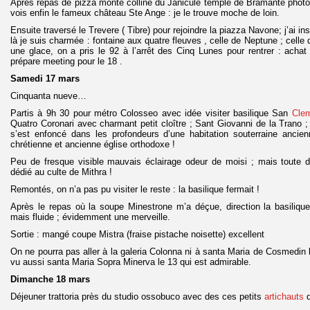
Après repas de pizza monté colline du Janicule temple de Bramante photo d
vois enfin le fameux château Ste Ange : je le trouve moche de loin.
Ensuite traversé le Trevere ( Tibre) pour rejoindre la piazza Navone; j’ai ins
là je suis charmée : fontaine aux quatre fleuves , celle de Neptune ; cel
une glace, on a pris le 92 à l’arrêt des Cinq Lunes pour rentrer : ach
prépare meeting pour le 18 .
Samedi 17 mars
Cinquanta nueve…
Partis à 9h 30 pour métro Colosseo avec idée visiter basilique San
Clem
Quatro Coronari avec charmant petit cloître ; Sant Giovanni de la Trano ;
s’est enfoncé dans les profondeurs d’une habitation souterraine ancie
chrétienne et ancienne église orthodoxe !
Peu de fresque visible mauvais éclairage odeur de moisi ; mais toute 
dédié au culte de Mithra !
Remontés, on n’a pas pu visiter le reste : la basilique fermait !
Après le repas où la soupe Minestrone m’a déçue, direction la basilique
mais fluide ; évidemment une merveille.
Sortie : mangé coupe Mistra (fraise pistache noisette) excellent
On ne pourra pas aller à la galeria Colonna ni à santa Maria de Cosmedin 
vu aussi santa Maria Sopra Minerva le 13 qui est admirable.
Dimanche 18 mars
Déjeuner trattoria près du studio ossobuco avec des ces petits
artichauts
q