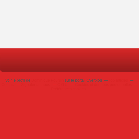
Voir le profil de
Dominique Poursin
sur le portail Overblog
Top articles
Contact
Signaler un abus
C.G.U.
Cookies et données personnelles
Préférences cookies