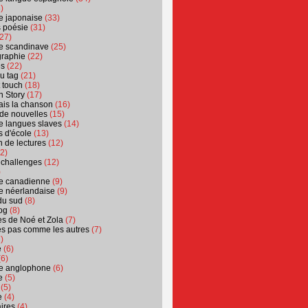
)
ure japonaise
(33)
s poésie
(31)
27)
ure scandinave
(25)
graphie
(22)
es
(22)
u tag
(21)
t touch
(18)
n Story
(17)
ais la chanson
(16)
 de nouvelles
(15)
ure langues slaves
(14)
 d'école
(13)
 de lectures
(12)
2)
 challenges
(12)
)
ure canadienne
(9)
ure néerlandaise
(9)
du sud
(8)
og
(8)
s de Noé et Zola
(7)
es pas comme les autres
(7)
)
e
(6)
6)
ure anglophone
(6)
e
(5)
(5)
e
(4)
ires
(4)