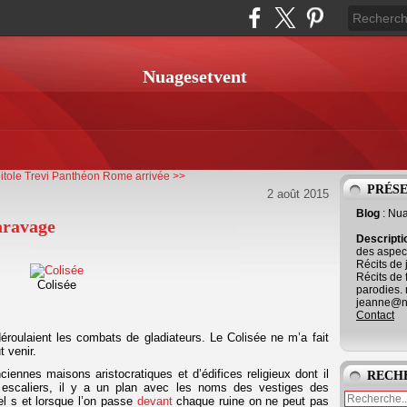
Nuagesetvent
tole Trevi Panthéon
Rome arrivée >>
PRÉS
2 août 2015
Blog
: Nu
aravage
Descript
des aspect
Récits de 
Récits de 
Colisée
parodies. 
jeanne@ne
Contact
roulaient les combats de gladiateurs. Le Colisée ne m’a fait
t venir.
ciennes maisons aristocratiques et d’édifices religieux dont il
RECH
escaliers, il y a un plan avec les noms des vestiges des
l s et lorsque l’on passe
devant
chaque ruine on ne peut pas