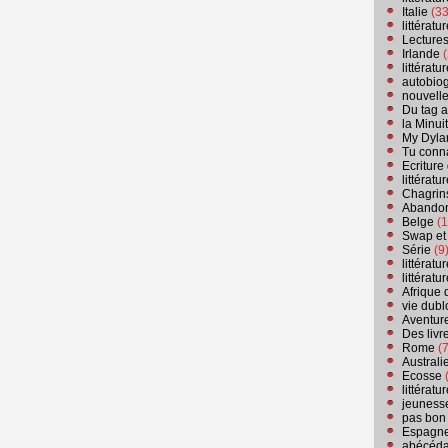
Italie
(33
littérat
Lecture
Irlande
(
littérat
autobio
nouvell
Du tag a
la Minui
My Dyla
Tu conn
Ecriture
littérat
Chagrins
Abandon
Belge
(1
Swap et
Série
(9
littérat
littérat
Afrique 
vie dubl
Aventure
Des livr
Rome
(7
Australi
Ecosse
(
littérat
jeuness
pas bon
Espagn
abécéda