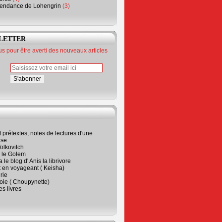
endance de Lohengrin
(3)
LETTER
 pour être averti des nouveaux articles
t prétextes, notes de lectures d'une
ise
olkovitch
a le Golem
 le blog d' Anis la librivore
t en voyageant ( Keisha)
rie
 joie ( Choupynette)
ses livres
e