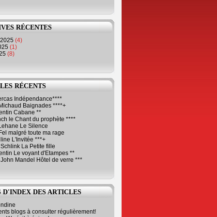
IVES RÉCENTES
 2025
(4)
2025
(1)
025
(8)
LES RÉCENTS
Cercas Indépendance****
Michaud Baignades ****+
entin Cabane **
ch le Chant du prophète ****
Lehane Le Silence
Fel malgré toute ma rage
ne L'Invitée ***+
Schlink La Petite fille
ntin Le voyant d'Etampes **
 John Mandel Hôtel de verre ***
 D'INDEX DES ARTICLES
ondine
ents blogs à consulter régulièrement!