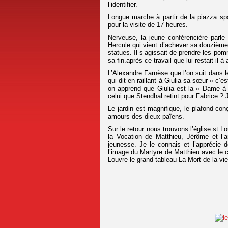
l’identifier.
Longue marche à partir de la piazza sp
pour la visite de 17 heures.
Nerveuse, la jeune conférencière parle
Hercule qui vient d’achever sa douzième
statues. Il s’agissait de prendre les pomm
sa fin.après ce travail que lui restait-il à
L’Alexandre Farnèse que l’on suit dans le 
qui dit en raillant à Giulia sa sœur « c’es
on apprend que Giulia est la « Dame à 
celui que Stendhal retint pour Fabrice ? 
Le jardin est magnifique, le plafond co
amours des dieux païens.
Sur le retour nous trouvons l’église st
la Vocation de Matthieu, Jérôme et l’
jeunesse. Je le connais et l’apprécie
l’image du Martyre de Matthieu avec le c
Louvre le grand tableau La Mort de la vie