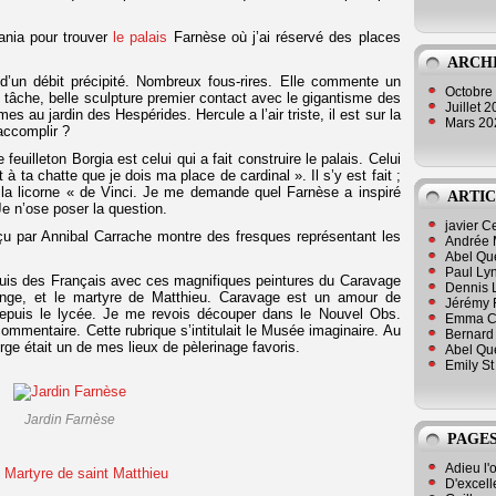
ania pour trouver
le palais
Farnèse où j’ai réservé des places
ARCH
 d’un débit précipité. Nombreux fous-rires. Elle commente un
Octobre
 tâche, belle sculpture premier contact avec le gigantisme des
Juillet 
es au jardin des Hespérides. Hercule a l’air triste, il est sur la
Mars 2
 accomplir ?
feuilleton Borgia est celui qui a fait construire le palais. Celui
t à ta chatte que je dois ma place de cardinal ». Il s’y est fait ;
la licorne « de Vinci. Je me demande quel Farnèse a inspiré
ARTIC
Je n’ose poser la question.
javier 
nçu par Annibal Carrache montre des fresques représentant les
Andrée 
Abel Qu
Paul Lyn
 Louis des Français avec ces magnifiques peintures du Caravage
Dennis 
ange, et le martyre de Matthieu. Caravage est un amour de
Jérémy 
 depuis le lycée. Je me revois découper dans le Nouvel Obs.
Emma Cli
ommentaire. Cette rubrique s’intitulait le Musée imaginaire. Au
Bernard 
rge était un de mes lieux de pèlerinage favoris.
Abel Que
Emily St
Jardin Farnèse
PAGES
Adieu l'
D'excell