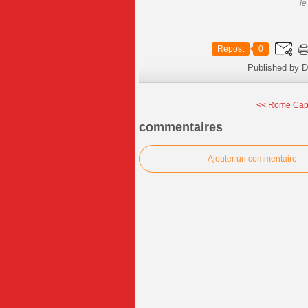
le
Repost
0
Published by D
<< Rome Capi
commentaires
Ajouter un commentaire