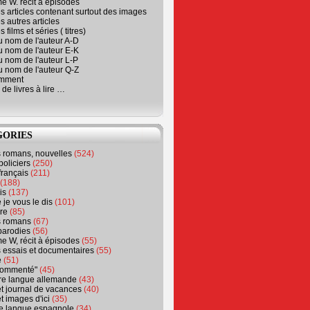
e W. récit à épisodes
s articles contenant surtout des images
s autres articles
 films et séries ( titres)
u nom de l'auteur A-D
u nom de l'auteur E-K
u nom de l'auteur L-P
u nom de l'auteur Q-Z
emment
 de livres à lire …
GORIES
s romans, nouvelles
(524)
policiers
(250)
français
(211)
(188)
is
(137)
 je vous le dis
(101)
re
(85)
s romans
(67)
parodies
(56)
e W, récit à épisodes
(55)
 essais et documentaires
(55)
e
(51)
 commenté"
(45)
ure langue allemande
(43)
t journal de vacances
(40)
t images d'ici
(35)
ure langue espagnole
(34)