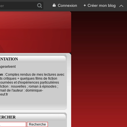
Connexion
+
Créer mon blog
ENTATION
agesetvent
ion
: Comptes rendus de mes lectures avec
s critiques + quelques films de fiction
journées et d'expériences particulières
fiction : nouvelles ; roman à épisodes ;
mail de l'auteur : dominique-
uf.fr
ERCHER