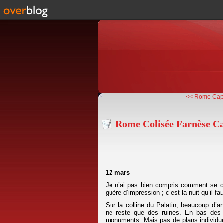
<< Rome Capi
Rome Colisée Farnèse C
12 mars
Je n’ai pas bien compris comment se dé
guère d’impression ; c’est la nuit qu’il fau
Sur la colline du Palatin, beaucoup d’an
ne reste que des ruines. En bas des 
monuments. Mais pas de plans individue