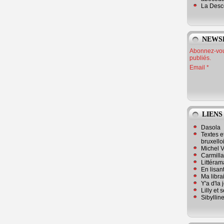
La Desc
NEWS
Abonnez-vous
publiés.
Email
LIENS
Dasola
Textes e
bruxello
Michel V
Carmill
Littérama
En lisan
Ma librai
Y'a d'la
Lilly et 
Sibyllin