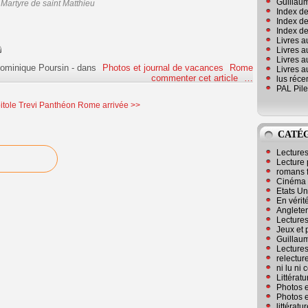
Guillaum
 Martyre de saint Matthieu
Index de
Index de
Index des
Livres a
Livres a
Livres a
ominique Poursin
-
dans
Photos et journal de vacances
Rome
Livres a
commenter cet article
…
lus réc
PAL Pile
tole Trevi Panthéon
Rome arrivée >>
CATÉ
Lecture
Lecture 
romans 
Cinéma
Etats Un
En vérité
Angleter
Lecture
Jeux et 
Guillaum
Lectures
relectur
ni lu ni
Littérat
Photos e
Photos e
littérat