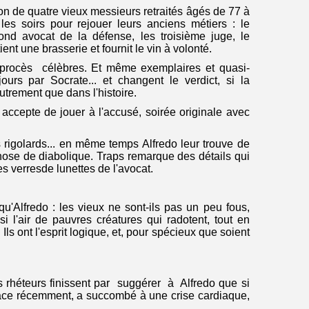
ation de quatre vieux messieurs retraités âgés de 77 à
les soirs pour rejouer leurs anciens métiers : le
ond avocat de la défense, les troisième juge, le
ent une brasserie et fournit le vin à volonté.
s procès célèbres. Et même exemplaires et quasi-
urs par Socrate... et changent le verdict, si la
trement que dans l'histoire.
do accepte de jouer à l'accusé, soirée originale avec
 rigolards... en même temps Alfredo leur trouve de
hose de diabolique. Traps remarque des détails qui
s verresde lunettes de l'avocat.
qu'Alfredo : les vieux ne sont-ils pas un peu fous,
si l'air de pauvres créatures qui radotent, tout en
Ils ont l'esprit logique, et, pour spécieux que soient
 rhéteurs finissent par suggérer à Alfredo que si
 place récemment, a succombé à une crise cardiaque,