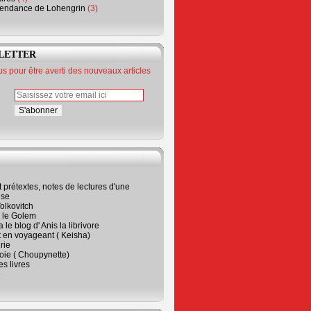
endance de Lohengrin
(3)
LETTER
 pour être averti des nouveaux articles
t prétextes, notes de lectures d'une
ise
olkovitch
a le Golem
 le blog d' Anis la librivore
t en voyageant ( Keisha)
rie
 joie ( Choupynette)
ses livres
e