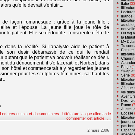
Italie
(33
ors qu'elle devrait s'enfuir....
littérat
Lecture
Irlande
(
littérat
e de façon romanesque : grâce à la jeune fille ;
autobio
lire et l'épouse. La jeune fille joue le rôle de
nouvell
ur le patient. Elle se dédouble, consciente d'être le
Du tag a
la Minui
My Dyla
Tu conn
e dans la réalité. Si l'analyste aide le patient à
Ecriture
 de son désir débarrassé de ce qui le rendait
littérat
 autant que le patient va pouvoir réaliser ce désir.
Chagrins
ent du dénouement, il s'effacerait, et Norbert, dans
Abandon
Belge
(1
 à son hôtel et commencerait à y regarder les jeunes
Swap et
assionner pour les sculptures féminines, sachant les
Série
(9
rt.
littérat
littérat
Afrique 
vie dubl
Aventure
Des livr
Rome
(7
Australi
Ecosse
(
Lectures essais et documentaires
Littérature langue allemande
littérat
commenter cet article
…
jeuness
pas bon
Espagn
2 mars 2006
abécéda