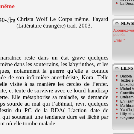
La Desc
s même
1-
Christa Wolf Le Corps même. Fayard
NEWS
(Littérature étrangère) trad. 2003.
Abonnez-vous
publiés.
Email
 narratrice reste dans un état grave quelques
mène dans les souterrains, les labyrinthes, et les
LIENS
oques, notamment la guerre qu’elle a connue
Dasola
ée de son infirmière anesthésiste, Kora. Telle
Textes e
lle visite à sa manière les cercles de l’enfer.
bruxello
Michel V
nte, et tente de survivre avec ce lourd handicap
Carmill
erte. Elle métaphorise sa maladie, se demande
Littérama
En lisan
ps sourde au mal qui l’abîmait, revit quelques
Ma librai
 destin du PC de la RDA( L’action date de
Y'a d'la
Lilly et 
qui soutenait une tendance dure est lâché par
Sibyllin
ment où elle tombe malade…