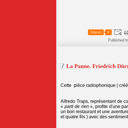
Repost
0
Published b
La Panne. Friedrich Dü
Cette pièce radiophonique ( cré
Alfredo Traps, représentant de co
«
parti de rien
», profite d'une pa
un bon restaurant et une aventure
et quatre fils ) avec des sentime