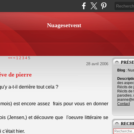
Nuagesetvent
<<
<
1
2
3
4
5
PRÉS
28 avril 2006
Blog
: Nu
êve de pierre
Descript
des aspect
y a-t-il derrière tout cela ?
Récits de 
Récits de 
parodies. 
jeanne@ne
ois) est encore assez frais pour vous en donner
Contact
dois (Jensen,) et découvre que l'oeuvre littéraire se
RECH
'était hier.