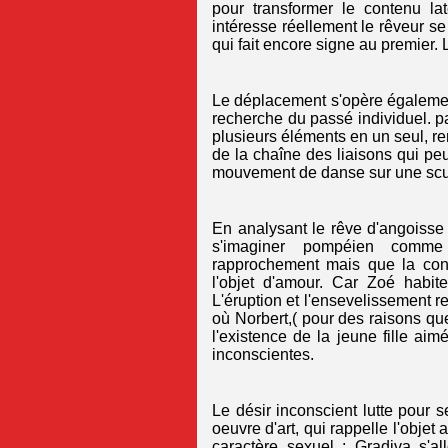
pour transformer le contenu la
intéresse réellement le rêveur se
qui fait encore signe au premier. 
Le déplacement s'opère également
recherche du passé individuel. pa
plusieurs éléments en un seul, re
de la chaîne des liaisons qui peu
mouvement de danse sur une sculptu
En analysant le rêve d'angoisse 
s'imaginer pompéien comme 
rapprochement mais que la cons
l'objet d'amour. Car Zoé habi
L'éruption et l'ensevelissement
où Norbert,( pour des raisons que
l'existence de la jeune fille ai
inconscientes.
Le désir inconscient lutte pour s
oeuvre d'art, qui rappelle l'objet 
caractère sexuel : Gradiva s'a