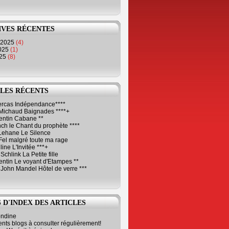
IVES RÉCENTES
 2025
(4)
2025
(1)
025
(8)
LES RÉCENTS
Cercas Indépendance****
Michaud Baignades ****+
entin Cabane **
ch le Chant du prophète ****
Lehane Le Silence
Fel malgré toute ma rage
ne L'Invitée ***+
Schlink La Petite fille
ntin Le voyant d'Etampes **
 John Mandel Hôtel de verre ***
 D'INDEX DES ARTICLES
ondine
ents blogs à consulter régulièrement!