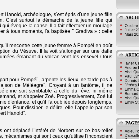
ert Hanold, archéologue, s'est épris d'une jeune fille
ARCH
n. C'est surtout la démarche de la jeune fille qui
ed qui évoque la danse. Il a fait effectuer un moulage
Octobre
Juillet 
er à tous moments, l'a baptisée " Gradiva » : celle
Mars 2
ve qu'il rencontre cette jeune femme à Pompéi en août
tion du Vésuve. Il la voit s'allonger sur une dalle
ARTIC
 fumées émanant du volcan vont les ensevelir tous
javier 
Andrée 
Abel Qu
Paul Lyn
 part pour Pompéï , arpente les lieux, ne tarde pas à
Dennis 
Maison de Méléagre". Croyant à un fantôme, il ne
Jérémy 
Emma Cli
éienne soit semblable à celle du rêve, ni même
Bernard 
llemand, et s'appeler Zoé. Progressivement, Zoé lui
Abel Que
mie d'enfance, et qu'il l'a oubliée depuis longtemps,
Emily St
ques. Pour dissiper le délire, elle l'appelle par son
bert Hanold".
PAGES
ont déplacé l'intérêt de Norbert sur ce bas-relief
Adieu l'
D'excell
e, mécanismes qui sont ceux qu'utilise l'inconscient