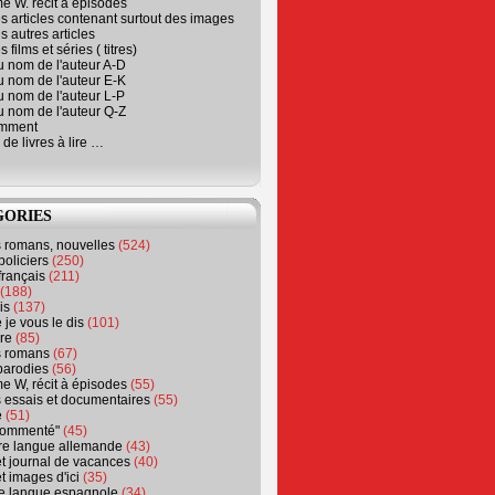
e W. récit à épisodes
s articles contenant surtout des images
s autres articles
 films et séries ( titres)
u nom de l'auteur A-D
u nom de l'auteur E-K
u nom de l'auteur L-P
u nom de l'auteur Q-Z
emment
 de livres à lire …
GORIES
s romans, nouvelles
(524)
policiers
(250)
français
(211)
(188)
is
(137)
 je vous le dis
(101)
re
(85)
s romans
(67)
parodies
(56)
e W, récit à épisodes
(55)
 essais et documentaires
(55)
e
(51)
 commenté"
(45)
ure langue allemande
(43)
t journal de vacances
(40)
t images d'ici
(35)
ure langue espagnole
(34)