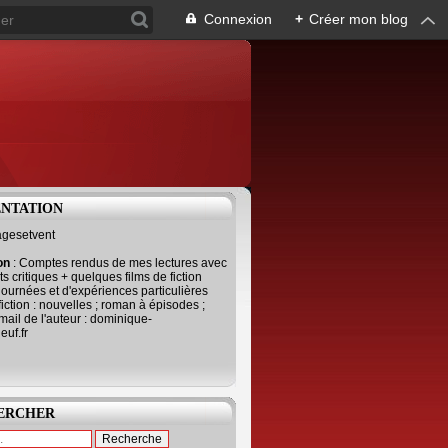
Connexion
+
Créer mon blog
ENTATION
agesetvent
ion
: Comptes rendus de mes lectures avec
s critiques + quelques films de fiction
journées et d'expériences particulières
fiction : nouvelles ; roman à épisodes ;
mail de l'auteur : dominique-
uf.fr
ERCHER