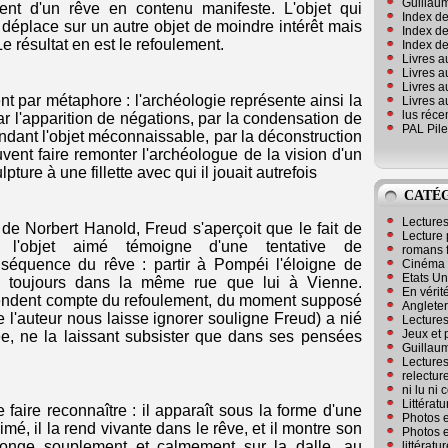
Guillaum
tent d'un rêve en contenu manifeste. L'objet qui
Index de
 déplace sur un autre objet de moindre intérêt mais
Index de
Le résultat en est le refoulement.
Index des
Livres a
Livres a
Livres a
 par métaphore : l'archéologie représente ainsi la
Livres a
lus réc
r l'apparition de négations, par la condensation de
PAL Pile
ndant l'objet méconnaissable, par la déconstruction
vent faire remonter l'archéologue de la vision d'un
re à une fillette avec qui il jouait autrefois
CATÉ
Lecture
de Norbert Hanold, Freud s'aperçoit que le fait de
Lecture 
l'objet aimé témoigne d'une tentative de
romans 
équence du rêve : partir à Pompéi l'éloigne de
Cinéma
Etats Un
te toujours dans la même rue que lui à Vienne.
En vérité
 rendent compte du refoulement, du moment supposé
Angleter
 l'auteur nous laisse ignorer souligne Freud) a nié
Lecture
Jeux et 
mée, ne la laissant subsister que dans ses pensées
Guillaum
Lectures
relectur
ni lu ni
Littérat
e faire reconnaître : il apparaît sous la forme d'une
Photos e
aimé, il la rend vivante dans le rêve, et il montre son
Photos e
llonge souplement et calmement sur la dalle, au
littérat