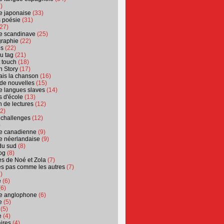
)
ure japonaise
(33)
s poésie
(31)
27)
ure scandinave
(25)
graphie
(22)
es
(22)
u tag
(21)
t touch
(18)
n Story
(17)
ais la chanson
(16)
 de nouvelles
(15)
ure langues slaves
(14)
 d'école
(13)
 de lectures
(12)
2)
 challenges
(12)
)
ure canadienne
(9)
ure néerlandaise
(9)
du sud
(8)
og
(8)
s de Noé et Zola
(7)
es pas comme les autres
(7)
)
e
(6)
6)
ure anglophone
(6)
e
(5)
(5)
e
(4)
ires
(4)