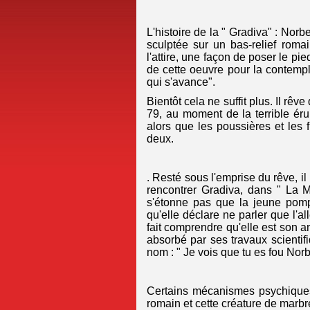
L'histoire de la " Gradiva" : Norb
sculptée sur un bas-relief romai
l'attire, une façon de poser le pi
de cette oeuvre pour la contempl
qui s'avance".
Bientôt cela ne suffit plus. Il rê
79, au moment de la terrible érup
alors que les poussières et les
deux.
. Resté sous l'emprise du rêve, il
rencontrer Gradiva, dans " La 
s'étonne pas que la jeune pomp
qu'elle déclare ne parler que l'a
fait comprendre qu'elle est son a
absorbé par ses travaux scientifi
nom : " Je vois que tu es fou Nor
Certains mécanismes psychiques 
romain et cette créature de marbr