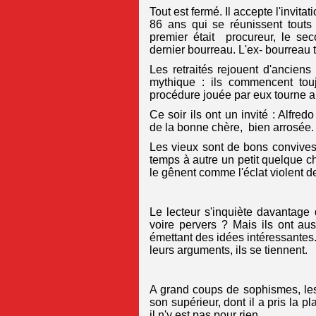
Tout est fermé. Il accepte l'invit
86 ans qui se réunissent touts 
premier était procureur, le sec
dernier bourreau. L'ex- bourreau ti
Les retraités rejouent d'ancien
mythique : ils commencent toujo
procédure jouée par eux tourne au
Ce soir ils ont un invité : Alfre
de la bonne chère, bien arrosée.
Les vieux sont de bons convives
temps à autre un petit quelque c
le gênent comme l'éclat violent de
Le lecteur s'inquiète davantage 
voire pervers ? Mais ils ont aus
émettant des idées intéressantes. 
leurs arguments, ils se tiennent.
A grand coups de sophismes, les
son supérieur, dont il a pris la
il n'y est pas pour rien.