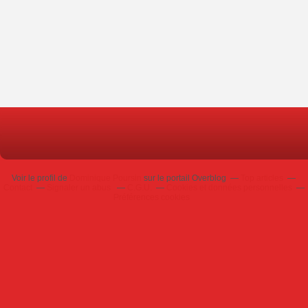
Voir le profil de
Dominique Poursin
sur le portail Overblog
Top articles
Contact
Signaler un abus
C.G.U.
Cookies et données personnelles
Préférences cookies