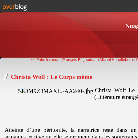
Nuag
<< Entre les murs (François Bégaudeau)
Michel Houellebec et C
Christa Wolf : Le Corps même
1-
Christa Wolf Le
(Littérature étrang
Atteinte d’une péritonite, la narratrice reste dans u
semaines, et rêve qu’elle se promène dans les souterrains, 