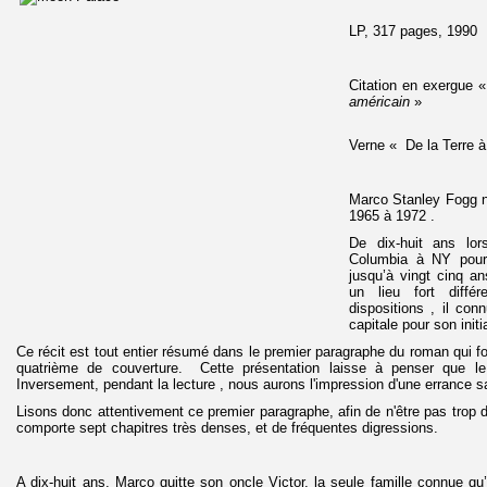
LP, 317 pages, 1990
Citation en exergue
américain
»
Ju
Verne « De la Terre à
Marco Stanley Fogg no
1965 à 1972 .
De dix-huit ans lors
Columbia à NY pou
jusqu’à vingt cinq a
un lieu fort diffé
dispositions , il co
capitale pour son initi
Ce récit est tout entier résumé dans le premier paragraphe du roman qui
quatrième de couverture. Cette présentation laisse à penser que le
Inversement, pendant la lecture , nous aurons l'impression d'une errance sa
Lisons donc attentivement ce premier paragraphe, afin de n'être pas trop d
comporte sept chapitres très denses, et de fréquentes digressions.
A dix-huit ans, Marco quitte son oncle Victor, la seule famille connue qu’il