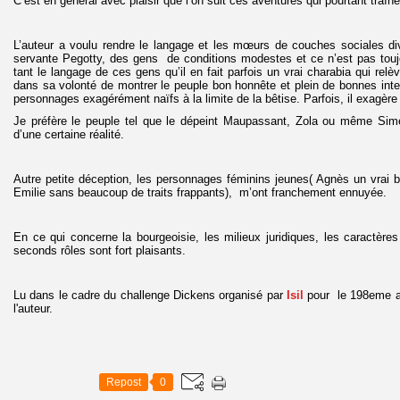
C’est en général avec plaisir que l’on suit ces aventures qui pourtant traîne
L’auteur a voulu rendre le langage et les mœurs de couches sociales div
servante Pegotty, des gens de conditions modestes et ce n’est pas toujo
tant le langage de ces gens qu’il en fait parfois un vrai charabia qui relèv
dans sa volonté de montrer le peuple bon honnête et plein de bonnes int
personnages exagérément naïfs à la limite de la bêtise. Parfois, il exagèr
Je préfère le peuple tel que le dépeint Maupassant, Zola ou même Sim
d’une certaine réalité.
Autre petite déception, les personnages féminins jeunes( Agnès un vrai b
Emilie sans beaucoup de traits frappants), m’ont franchement ennuyée.
En ce qui concerne la bourgeoisie, les milieux juridiques, les caractères
seconds rôles sont fort plaisants.
Lu dans le cadre du challenge Dickens organisé par
Isil
pour le 198eme an
l'auteur.
Repost
0