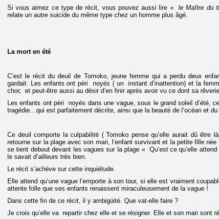
Si vous aimez ce type de récit, vous pouvez aussi lire «
le Maître du 
relate un autre suicide du même type chez un homme plus âgé.
La mort en été
C’est le récit du deuil de Tomoko, jeune femme qui a perdu deux enfan
gardait. Les enfants ont péri noyés ( un instant d’inattention) et la fem
choc et peut-être aussi au désir d’en finir après avoir vu ce dont sa rêverie
Les enfants ont péri noyés dans une vague, sous le grand soleil d’été, ce 
tragédie…qui est parfaitement décrite, ainsi que la beauté de l’océan et d
Ce deuil comporte la culpabilité ( Tomoko pense qu’elle aurait dû être là)
retourne sur la plage avec son mari, l’enfant survivant et la petite fille n
se tient debout devant les vagues sur la plage « Qu’est ce qu’elle attend
le savait d’ailleurs très bien.
Le récit s’achève sur cette inquiétude.
Elle attend qu’une vague l’emporte à son tour, si elle est vraiment coupabl
attente folle que ses enfants renaissent miraculeusement de la vague !
Dans cette fin de ce récit, il y ambigüité. Que vat-elle faire ?
Je crois qu’elle va repartir chez elle et se résigner. Elle et son mari sont ré