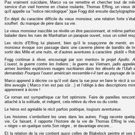
Pas vraiment suicidaire, Marco va se remettre et chercher tout de mê
service d’un vieil homme en chaise roulante, Thomas Effing, un vieux de
qu'il appelle sa "notice nécrologique" )que Fogg doit ensuite dactylographie
En dépit du caractère difficile du vieux monsieur, une relation forte s’étab
souffert du manque de père dans sa vie.
Le vieux monsieur irascible se révèle un être passionnant, et même parfois 
balader dans les rues de Manhattan un parapuie ouvert, sous un soleil resp
Les récits d’Effing lui plaisent, bien qu’il le soupçonne de mentir, en 
monsieur évoque son passage dans une caverne pleine de bandits de tré
sortir des Mille et une nuits, et d’autres aventures à caractère plutôt « R
Fogg continue à rêver, encouragé par son mentor»
le projet Apollo. 
L’ouest, la guerre contre les Indiens ; la guerre au Vietnam, jadis appelé
armes bombes explosives nuages nucléaires dans les déserts de l’Utah e
demandais Pourquoi l’ouest américain ressemble-t-il tant au paysage de la
Marco apprend à décrire ce qu’il voit dans la rue pour en faire le récit à s
être aveugle ( Marco n’en est pas sûr…) et l’oblige à des descriptions mi
apprennent à écrire !
Ce roman est sympathique car fort optimiste. Faire de pareilles rencont
attaché à la solitude, et indigent, cela relève du rêve ou du conte.
Le héros est agréable le récit parfois poétique, toujours aventureux.
Les histoires s’emboîtent les unes dans les autres. Fogg raconte quel
vie, Ce faisant, il rapporte l’histoire de la vie de Thomas Effing le vi
« nègre » en quelque sorte.Son nègre , et davantage encore...
Et la relation de la vie contient aussi celles de Blakelock peintre et ses 