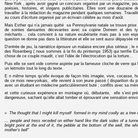
New-York , après avoir gagné un concours organisé par un magazine, pou
poésies, histoires, et slogans publicitaires. Elles sont une douzaine d
travailler à la rédaction du magazine pendant quelques semaines. Travaill
au cours d’écriture organisé par un écrivain célèbre au mois d’août.
Mais Esther qui n’a jamais quitté sa Pennsylvanie natale se trouve prise 
de soirées dansantes décevantes avec sa copine Dorreen et des ty
méchants… cela convient à sa nature exubérante mais pas à son espri
question ne donne pas dans la littérature et elle se sent aussi dépaysée in
D’entrée de jeu, la narratrice éprouve un malaise encore plus sérieux ; le 
des Rosenberg ( nous sommes à la fin du printemps 1953) qui terrifie Est
chose de ce couple maudit, c’est l’idée de l’électrocution qui la torture…
Puis elle se sent vide comme aspirée par la fameuse cloche de verre qui
un leitmotiv tout le long du texte.
E n même temps qu’elle évoque de façon très imagée, vive, cocasse, h
de ce mois new-yorkais, elle revient à son jeune passé ( disparition du p
avec un étudiant en médecine particulièrement buté ; conflits avec sa mère
et cette curieuse expérience en montagne où, débutante, elle s’est préc
dangereuse, sachant qu’elle allait tomber et éprouvant une sensation eniv
« The thought that I might kill myself formed in my mind coolly as a tree o
… people and tress receded on either hand like the dark sides of a tunnel 
bright point at the end of it, the pebble at the bottom of the well, the wh
mother’s bell"