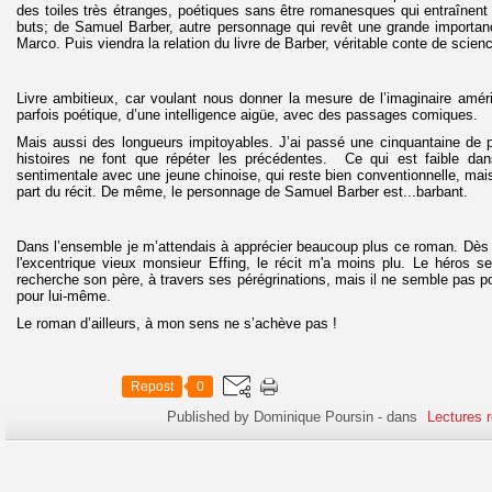
des toiles très étranges, poétiques sans être romanesques qui entraînent u
buts; de Samuel Barber, autre personnage qui revêt une grande importanc
Marco. Puis viendra la relation du livre de Barber, véritable conte de scien
Livre ambitieux, car voulant nous donner la mesure de l’imaginaire amér
parfois poétique, d’une intelligence aigüe, avec des passages comiques.
Mais aussi des longueurs impitoyables. J’ai passé une cinquantaine de p
histoires ne font que répéter les précédentes. Ce qui est faible dans 
sentimentale avec une jeune chinoise, qui reste bien conventionnelle, mai
part du récit. De même, le personnage de Samuel Barber est...barbant.
Dans l’ensemble je m’attendais à apprécier beaucoup plus ce roman. Dès
l'excentrique vieux monsieur Effing, le récit m'a moins plu. Le héros sem
recherche son père, à travers ses pérégrinations, mais il ne semble pas p
pour lui-même.
Le roman d’ailleurs, à mon sens ne s’achève pas !
Repost
0
Published by Dominique Poursin
-
dans
Lectures 