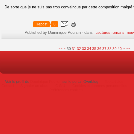
De sorte que je ne suis pas trop convaincue par cette composition malgré
Repost
0
Published by Dominique Poursin
-
dans
Lectures romans, nou
10
20
50
<<
<
30
31
32
33
34
35
36
37
38
39
40
>
>>
Voir le profil de
Dominique Poursin
sur le portail Overblog
Top articles
Contact
Signaler un abus
C.G.U.
Cookies et données personnelles
Préférences cookies