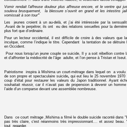
Vomir rendait l'affreuse douleur plus affreuse encore, et le ventre qui ju
souleva brusquement, la blessure s’ouvrit en grand et les intestins jai
vomissait à son tour
"
Les jeunes croient à un au-delà, et j’ai été intéressée par la sensual
.Avant de le perpétrer, ils ont eu des relations sexuelles pour la dernière 
plus fort que d’ordinaire.
Pour un lecteur occidental, il est difficile de croire à des valeurs que
inculque, comme l’indique le titre. Cependant la tentation de se détruire 
en Occident.
Pour nous lorsqu’un jeune couple se suicide, Il y a soit rébellion contre la
et d’affronter la médiocrité de l’âge adulte, et l’on pense à Tristan et Iseut.
Patriotisme inspira à Mishima un court-métrage dans lequel on a voulu v
de son propre et spectaculaire suicide
,
qui eut lieu le 25 novembre 1970 ;
coup d’état pour restaurer les valeurs du Japon traditionnel. Ayant éch
souhaitait réussir, car il n’avait pas de propension à devenir un homme
l’aide d’un comparse devant une assemblée nombreuse.
Dans ce court métrage ,Mishima a filmé le double suicide raconté dans "Pa
pas très claire, c'est néanmoins très impressionnant.... et assez beau.
tout regarder.