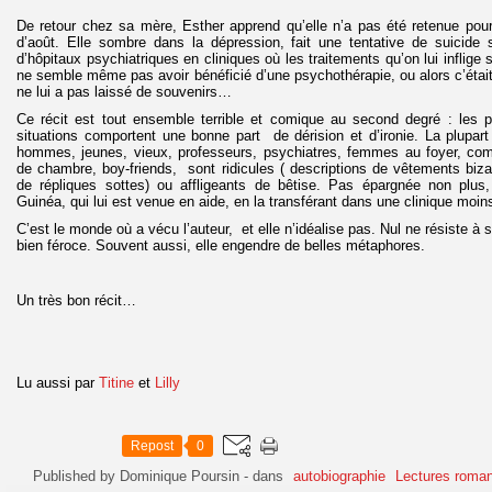
De retour chez sa mère, Esther apprend qu’elle n’a pas été retenue pour
d’août. Elle sombre dans la dépression, fait une tentative de suicide s
d’hôpitaux psychiatriques en cliniques où les traitements qu’on lui inflige s
ne semble même pas avoir bénéficié d’une psychothérapie, ou alors c’était
ne lui a pas laissé de souvenirs…
Ce récit est tout ensemble terrible et comique au second degré : les p
situations comportent une bonne part de dérision et d’ironie. La plupa
hommes, jeunes, vieux, professeurs, psychiatres, femmes au foyer, co
de chambre, boy-friends, sont ridicules ( descriptions de vêtements biza
de répliques sottes) ou affligeants de bêtise. Pas épargnée non plus
Guinéa, qui lui est venue en aide, en la transférant dans une clinique moin
C’est le monde où a vécu l’auteur, et elle n’idéalise pas. Nul ne résiste à sa
bien féroce. Souvent aussi, elle engendre de belles métaphores.
Un très bon récit…
Lu aussi par
Titine
et
Lilly
Repost
0
Published by Dominique Poursin
-
dans
autobiographie
Lectures roman