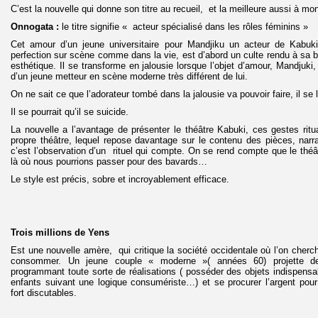
C’est la nouvelle qui donne son titre au recueil, et la meilleure aussi à mo
Onnogata :
le titre signifie « acteur spécialisé dans les rôles féminins »
Cet amour d’un jeune universitaire pour Mandjiku un acteur de Kabuk
perfection sur scène comme dans la vie, est d’abord un culte rendu à sa
esthétique. Il se transforme en jalousie lorsque l’objet d’amour, Mandjuk
d’un jeune metteur en scène moderne très différent de lui.
On ne sait ce que l’adorateur tombé dans la jalousie va pouvoir faire, il 
Il se pourrait qu’il se suicide.
La nouvelle a l’avantage de présenter le théâtre Kabuki, ces gestes ritua
propre théâtre, lequel repose davantage sur le contenu des pièces, narrat
c’est l’observation d’un rituel qui compte. On se rend compte que le théât
là où nous pourrions passer pour des bavards…
Le style est précis, sobre et incroyablement efficace.
Trois millions de Yens
Est une nouvelle amère, qui critique la société occidentale où l’on cherc
consommer. Un jeune couple « moderne »( années 60) projette de
programmant toute sorte de réalisations ( posséder des objets indispensab
enfants suivant une logique consumériste…) et se procurer l’argent pou
fort discutables.