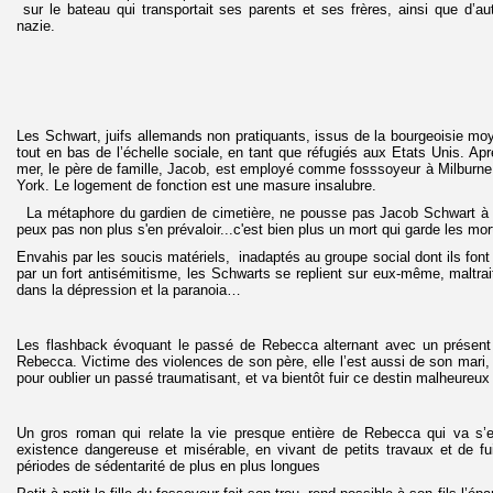
sur le bateau qui transportait ses parents et ses frères, ainsi que d’aut
nazie.
Les Schwart, juifs allemands non pratiquants, issus de la bourgeoisie moy
tout en bas de l’échelle sociale, en tant que réfugiés aux Etats Unis. Ap
mer, le père de famille, Jacob, est employé comme fosssoyeur à Milburne p
York. Le logement de fonction est une masure insalubre.
La métaphore du gardien de cimetière, ne pousse pas Jacob Schwart à en
peux pas non plus s'en prévaloir...c'est bien plus un mort qui garde les mort
Envahis par les soucis matériels, inadaptés au groupe social dont ils font
par un fort antisémitisme, les Schwarts se replient sur eux-même, maltrai
dans la dépression et la paranoia…
Les flashback évoquant le passé de Rebecca alternant avec un présent 
Rebecca. Victime des violences de son père, elle l’est aussi de son mari,
pour oublier un passé traumatisant, et va bientôt fuir ce destin malheureu
Un gros roman qui relate la vie presque entière de Rebecca qui va s’
existence dangereuse et misérable, en vivant de petits travaux et de fu
périodes de sédentarité de plus en plus longues