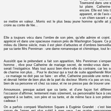
Townsend dans une so
lui plaire. Catherin
encore. Elle est très
apparent, et de l’avi
« un chien savant » au
se mettre en valeur…Morris est le plus beau jeune homme qu’elle ait 
croire au conte de fée…
Elle a toujours vécu dans l’ombre de son père, qu’elle admire et craint
apprécié vit dans une spacieuse maison près de Washington Square. Ce pa
milieu du 19eme siècle, mais il est plein d’arbustes et d’ombres bienveill
par sa tante Mrs Penniman : une dame romanesque et chimérique, tout le c
Aussitôt que le prétendant a fait son apparition, Mrs Penniman s’empare d
homme , rêve pour Catherine de mariage secret, de rendez-vous dans l
serait l’instigatrice. Mais tout aussi bien rêve-t-elle du contraire, car le
de charme non plus… Pour le docteur qui a tout de suite appréhendé Mor
, ce mariage ne doit pas se faire : en effet, Catherine possède une rente
et devrait hériter de bien plus de la part du docteur. Morris n’a pas un sou,
bien de sa personne vit chez sa sœur, et ne se presse pas de trouver une s
Amoureuse, presque autant que sa tante, et d’une façon fort différen
l’occasion d’affirmer, lentement mais sûrement, sa personnalité face à ces
apprend à se battre, son père et sa tante, et de même face à son préten
cadeaux !
On a parfois comparé Washinton Square à Eugénie Grandet : c’est bien
roman de James est plus subtil à mes yeux. Les quatre personnages