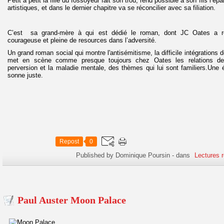
Petit à petit la fille du fossoyeur fait son trou, rend possible à son fils l’
artistiques, et dans le dernier chapitre va se réconcilier avec sa filiation.
C’est sa grand-mère à qui est dédié le roman, dont JC Oates a rel
courageuse et pleine de resources dans l’adversité.
Un grand roman social qui montre l'antisémitisme, la difficile intégrations d
met en scène comme presque toujours chez Oates les relations de 
perversion et la maladie mentale, des thèmes qui lui sont familiers.Une é
sonne juste.
Repost
0
Published by Dominique Poursin
-
dans
Lectures 
Paul Auster Moon Palace