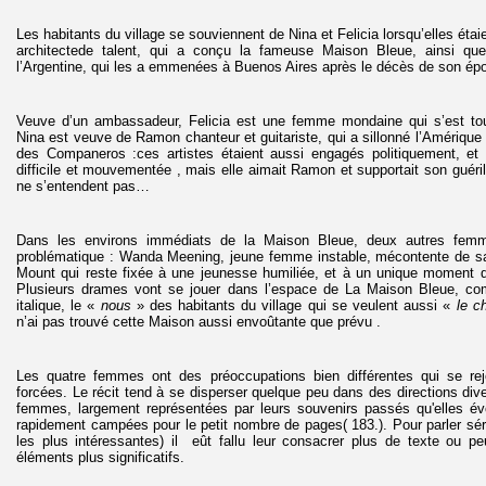
Les habitants du village se souviennent de Nina et Felicia lorsqu’elles étai
architectede talent, qui a conçu la fameuse Maison Bleue, ainsi q
l’Argentine, qui les a emmenées à Buenos Aires après le décès de son ép
Veuve d’un ambassadeur, Felicia est une femme mondaine qui s’est tou
Nina est veuve de Ramon chanteur et guitariste, qui a sillonné l’Amérique
des Companeros :ces artistes étaient aussi engagés politiquement, et
difficile et mouvementée , mais elle aimait Ramon et supportait son guéri
ne s’entendent pas…
Dans les environs immédiats de la Maison Bleue, deux autres femm
problématique : Wanda Meening, jeune femme instable, mécontente de sa
Mount qui reste fixée à une jeunesse humiliée, et à un unique moment d
Plusieurs drames vont se jouer dans l’espace de La Maison Bleue, com
italique, le «
nous
» des habitants du village qui se veulent aussi «
le c
n’ai pas trouvé cette Maison aussi envoûtante que prévu .
Les quatre femmes ont des préoccupations bien différentes qui se re
forcées. Le récit tend à se disperser quelque peu dans des directions div
femmes, largement représentées par leurs souvenirs passés qu'elles év
rapidement campées pour le petit nombre de pages( 183.). Pour parler sé
les plus intéressantes) il eût fallu leur consacrer plus de texte ou pe
éléments plus significatifs.