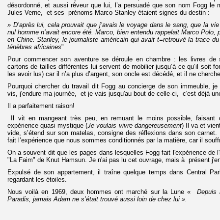
désordonné, et aussi rêveur que lui, l’a persuadé que son nom Fogg le
Jules Verne, et ses prénoms Marco Stanley étaient signes du destin :
» D’après lui, cela prouvait que j’avais le voyage dans le sang, que la vi
nul homme n’avait encore été. Marco, bien entendu rappelait Marco Polo, 
en Chine. Stanley, le journaliste américain qui avait t=retrouvé la trace 
ténèbres africaines
"
Pour commencer son aventure se déroule en chambre : les livres de
cartons de tailles différentes lui servent de mobilier jusqu’à ce qu’il soit 
les avoir lus) car il n’a plus d’argent, son oncle est décédé, et il ne cherche
Pourquoi chercher du travail dit Fogg au concierge de son immeuble, je 
vis, j'endure ma journée, et je vais jusqu'au bout de celle-ci, c'est déjà un
Il a parfaitement raison!
Il vit en mangeant très peu, en remuant le moins possible, faisant 
expérience quasi mystique (
Je voulais vivre dangereusement
) Il va et vi
vide, s’étend sur son matelas, consigne des réflexions dans son carnet. I
fait l’expérience que nous sommes conditionnés par la matière, car il souf
On a souvent dit que les pages dans lesquelles Fogg fait l'expérience de l'i
"La Faim" de Knut Hamsun. Je n'ai pas lu cet ouvrage, mais à présent j'en
Expulsé de son appartement, il traîne quelque temps dans Central Park,
regardant les étoiles.
Nous voilà en 1969, deux hommes ont marché sur la Lune «
Depuis 
Paradis, jamais Adam ne s’était trouvé aussi loin de chez lui ».