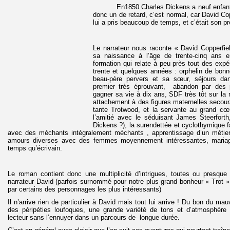
En1850 Charles Dickens a neuf enfants n
donc un de retard, c’est normal, car David Cop
lui a pris beaucoup de temps, et c’était son pr
Le narrateur nous raconte « David Copperfie
sa naissance à l’âge de trente-cinq ans 
formation qui relate à peu près tout des exp
trente et quelques années : orphelin de bonn
beau-père pervers et sa sœur, séjours dans
premier très éprouvant, abandon par des p
gagner sa vie à dix ans, SDF très tôt sur la
attachement à des figures maternelles secour
tante Trotwood, et la servante au grand cœ
l’amitié avec le séduisant James Steerforth
Dickens ?), la surendettée et cyclothymique fa
avec des méchants intégralement méchants , apprentissage d’un métier 
amours diverses avec des femmes moyennement intéressantes, mariage,
temps qu’écrivain.
Le roman contient donc une multiplicité d’intrigues, toutes ou presqu
narrateur David (parfois surnommé pour notre plus grand bonheur « Trot 
par certains des personnages les plus intéressants)
Il n’arrive rien de particulier à David mais tout lui arrive ! Du bon du mau
des péripéties loufoques, une grande variété de tons et d’atmosphère
lecteur sans l’ennuyer dans un parcours de longue durée.