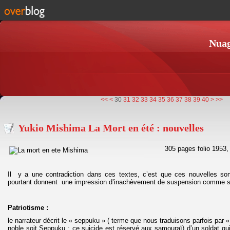
Nuag
10
20
50
<<
<
30
31
32
33
34
35
36
37
38
39
40
>
>>
Yukio Mishima La Mort en été : nouvelles
305 pages folio 1953,
Il y a une contradiction dans ces textes, c’est que ces nouvelles so
pourtant donnent une impression d’inachèvement de suspension comme si t
Patriotisme :
le narrateur décrit le « seppuku » ( terme que nous traduisons parfois par «
noble soit Seppuku : ce suicide est réservé aux samouraï) d’un soldat qui