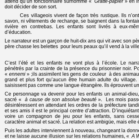
attend qu’un fonctionnaire surnommé «
Gratte-papier
» en i
doit décider de son sort.
Ces villageois vivent de façon très rustique. Ils n’ont 
savon, ni vêtements de rechange, se baignent dans la fontain
rivière en contrebas. Les enfants sont livrés à eux-mê
d’éducation.
Le narrateur est un garçon de huit-dix ans qui vit avec son pèr
père chasse les belettes pour leurs peaux qu’il vend à la ville
C’est l’été et les enfants ne vont plus à l’école. Le nar
pénétrés par la crainte de la présence du prisonnier noir. P
«
ennemi
» ;ils assimilent les gens de couleur à des animau
grand et plus fort qu’aucun être humain adulte du village.
saisissent pas comme une langue étrangère. Ils éprouvent un
Ce personnage va devenir pour les enfants un animal-dieu,
sacré «
à cause de son absolue beauté
». Les mois passe
désintéressent en attendant les ordres de la préfecture tand
et ses amis il est le principal centre d’attraction. D’inquiétant
voire un compagnon de jeu pour les enfants, sans cesse
caractère animal et sacré. La relation est ambigüe, mais ell
Puis les adultes interviennent à nouveau, changeant la donne.
et ne laisse aucune illusion sur les relations humaines, «
A W