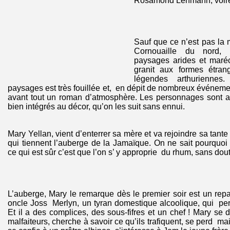
Rosamond Lehmann, voir
Sauf que ce n’est pas la m
Cornouaille du nord,
paysages arides et maré
granit aux formes étran
légendes arthuriennes
paysages est très fouillée et, en dépit de nombreux événem
avant tout un roman d’atmosphère. Les personnages sont 
bien intégrés au décor, qu’on les suit sans ennui.
Mary Yellan, vient d’enterrer sa mère et va rejoindre sa tan
qui tiennent l’auberge de la Jamaïque. On ne sait pourquoi
ce qui est sûr c’est que l’on s’ y approprie du rhum, sans d
L’auberge, Mary le remarque dès le premier soir est un repa
oncle Joss Merlyn, un tyran domestique alcoolique, qui per
Et il a des complices, des sous-fifres et un chef ! Mary se 
malfaiteurs, cherche à savoir ce qu’ils trafiquent, se perd mai