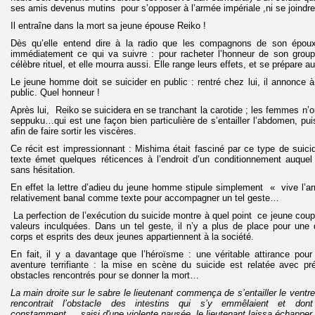
ses amis devenus mutins pour s’opposer à l’armée impériale ,ni se joind
Il entraîne dans la mort sa jeune épouse Reiko !
Dès qu’elle entend dire à la radio que les compagnons de son époux
immédiatement ce qui va suivre : pour racheter l’honneur de son groupe
célèbre rituel, et elle mourra aussi. Elle range leurs effets, et se prépare a
Le jeune homme doit se suicider en public : rentré chez lui, il annonce à
public. Quel honneur !
Après lui, Reiko se suicidera en se tranchant la carotide ; les femmes n’ont
seppuku…qui est une façon bien particulière de s’entailler l’abdomen, puis
afin de faire sortir les viscères.
Ce récit est impressionnant : Mishima était fasciné par ce type de suici
texte émet quelques réticences à l’endroit d’un conditionnement auquel
sans hésitation.
En effet la lettre d’adieu du jeune homme stipule simplement « vive l’ar
relativement banal comme texte pour accompagner un tel geste…
La perfection de l’exécution du suicide montre à quel point ce jeune coup
valeurs inculquées. Dans un tel geste, il n’y a plus de place pour une q
corps et esprits des deux jeunes appartiennent à la société.
En fait, il y a davantage que l’héroïsme : une véritable attirance p
aventure terrifiante : la mise en scène du suicide est relatée avec pré
obstacles rencontrés pour se donner la mort…
La main droite sur le sabre le lieutenant commença de s’entailler le ventre
rencontrait l’obstacle des intestins qui s’y emmêlaient et dont l
constamment …
saisi d'une violente nausée, le lieutenant laissa échapper 