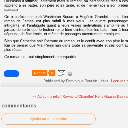
l’occasion d’affirmer, lentement mais sûrement, sa personnalité face à ces
apprend à se battre, son père et sa tante, et de même face à son préten
cadeaux !
On a parfois comparé Washinton Square à Eugénie Grandet : c’est bien
roman de James est plus subtil à mes yeux. Les quatre personnages
intrigants, et l’ambiguïté quant à leurs vraies motivations s’amplifie au 
jamais de sorte que le lecteur reste libre d’interpréter les faits. Tour à to
dépourvu de fine ironie, et même de passages ouvertement comiques.
Bien que Catherine soit l'héroïne du roman, et le conflit avec son père le s
loin de penser que Mrs Penniman dans toute sa perversité et ses contrad
plus réussi.
Ce roman est tout simplement remarquable.
Repost
0
Published by Dominique Poursin
-
dans
Lectures 
<< Adieu ma jolie ( Raymond Chandler)
Hella Haasse Des nou
commentaires
Ajouter un commentaire