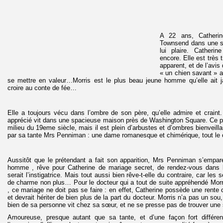
A 22 ans, Catherin
Townsend dans une so
lui plaire. Catherin
encore. Elle est très
apparent, et de l’avi
« un chien savant » au
se mettre en valeur…Morris est le plus beau jeune homme qu’elle ait 
croire au conte de fée…
Elle a toujours vécu dans l’ombre de son père, qu’elle admire et craint
apprécié vit dans une spacieuse maison près de Washington Square. Ce pa
milieu du 19eme siècle, mais il est plein d’arbustes et d’ombres bienveill
par sa tante Mrs Penniman : une dame romanesque et chimérique, tout le c
Aussitôt que le prétendant a fait son apparition, Mrs Penniman s’empare d
homme , rêve pour Catherine de mariage secret, de rendez-vous dans l
serait l’instigatrice. Mais tout aussi bien rêve-t-elle du contraire, car le
de charme non plus… Pour le docteur qui a tout de suite appréhendé Mor
, ce mariage ne doit pas se faire : en effet, Catherine possède une rente
et devrait hériter de bien plus de la part du docteur. Morris n’a pas un sou,
bien de sa personne vit chez sa sœur, et ne se presse pas de trouver une s
Amoureuse, presque autant que sa tante, et d’une façon fort différen