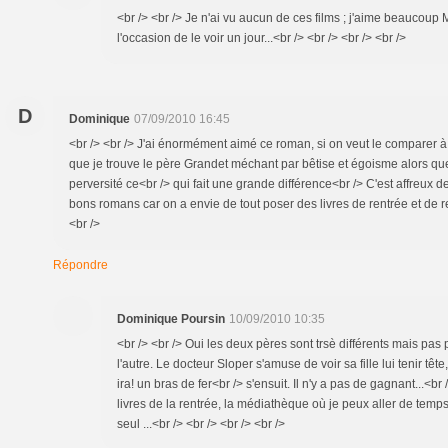
<br /> <br /> Je n'ai vu aucun de ces films ; j'aime beaucoup M
l'occasion de le voir un jour...<br /> <br /> <br /> <br />
D
Dominique
07/09/2010 16:45
<br /> <br /> J'ai énormément aimé ce roman, si on veut le comparer à
que je trouve le père Grandet méchant par bêtise et égoisme alors que
perversité ce<br /> qui fait une grande différence<br /> C'est affreux de 
bons romans car on a envie de tout poser des livres de rentrée et de rel
<br />
Répondre
Dominique Poursin
10/09/2010 10:35
<br /> <br /> Oui les deux pères sont trsè différents mais pas
l'autre. Le docteur Sloper s'amuse de voir sa fille lui tenir tê
ira! un bras de fer<br /> s'ensuit. Il n'y a pas de gagnant...<br
livres de la rentrée, la médiathèque où je peux aller de temp
seul ...<br /> <br /> <br /> <br />