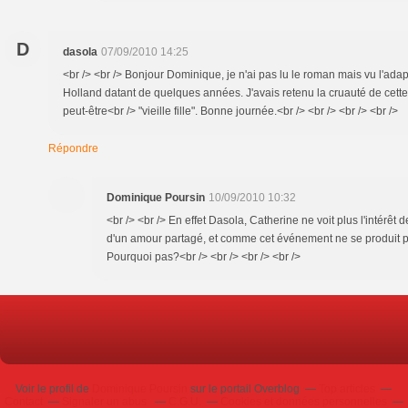
D
dasola
07/09/2010 14:25
<br /> <br /> Bonjour Dominique, je n'ai pas lu le roman mais vu l'ada
Holland datant de quelques années. J'avais retenu la cruauté de cette h
peut-être<br /> "vieille fille". Bonne journée.<br /> <br /> <br /> <br />
Répondre
Dominique Poursin
10/09/2010 10:32
<br /> <br /> En effet Dasola, Catherine ne voit plus l'intérêt 
d'un amour partagé, et comme cet événement ne se produit pas
Pourquoi pas?<br /> <br /> <br /> <br />
Voir le profil de
Dominique Poursin
sur le portail Overblog
Top articles
Contact
Signaler un abus
C.G.U.
Cookies et données personnelles