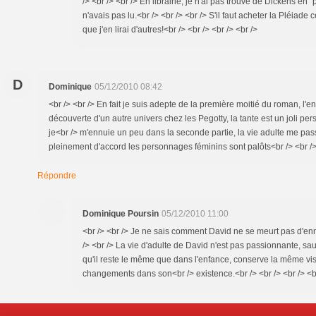
/> <br /> <br /> En librairie, je n'ai pas trouvé de Dickens en 
n'avais pas lu.<br /> <br /> <br /> S'il faut acheter la Pléiade 
que j'en lirai d'autres!<br /> <br /> <br /> <br />
D
Dominique
05/12/2010 08:42
<br /> <br /> En fait je suis adepte de la première moitié du roman, l'e
découverte d'un autre univers chez les Pegotty, la tante est un joli 
je<br /> m'ennuie un peu dans la seconde partie, la vie adulte me pas
pleinement d'accord les personnages féminins sont palôts<br /> <br /> 
Répondre
Dominique Poursin
05/12/2010 11:00
<br /> <br /> Je ne sais comment David ne se meurt pas d'en
/> <br /> La vie d'adulte de David n'est pas passionnante, sa
qu'il reste le même que dans l'enfance, conserve la même vi
changements dans son<br /> existence.<br /> <br /> <br /> <b