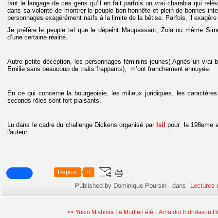
tant le langage de ces gens qu’il en fait parfois un vrai charabia qui relèv
dans sa volonté de montrer le peuple bon honnête et plein de bonnes int
personnages exagérément naïfs à la limite de la bêtise. Parfois, il exagèr
Je préfère le peuple tel que le dépeint Maupassant, Zola ou même Sim
d’une certaine réalité.
Autre petite déception, les personnages féminins jeunes( Agnès un vrai b
Emilie sans beaucoup de traits frappants), m’ont franchement ennuyée.
En ce qui concerne la bourgeoisie, les milieux juridiques, les caractères
seconds rôles sont fort plaisants.
Lu dans le cadre du challenge Dickens organisé par
Isil
pour le 198eme an
l'auteur.
Repost
0
Published by Dominique Poursin
-
dans
Lectures 
<< Yukio Mishima La Mort en été...
Arnaldur Indridason Hi