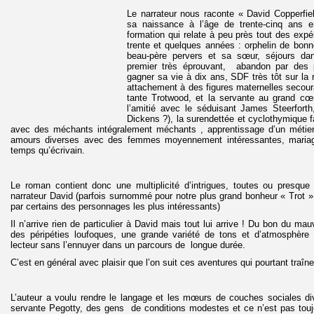
Le narrateur nous raconte « David Copperfie
sa naissance à l’âge de trente-cinq ans 
formation qui relate à peu près tout des exp
trente et quelques années : orphelin de bonn
beau-père pervers et sa sœur, séjours dans
premier très éprouvant, abandon par des p
gagner sa vie à dix ans, SDF très tôt sur la
attachement à des figures maternelles secour
tante Trotwood, et la servante au grand cœ
l’amitié avec le séduisant James Steerforth
Dickens ?), la surendettée et cyclothymique fa
avec des méchants intégralement méchants , apprentissage d’un métier 
amours diverses avec des femmes moyennement intéressantes, mariage,
temps qu’écrivain.
Le roman contient donc une multiplicité d’intrigues, toutes ou presqu
narrateur David (parfois surnommé pour notre plus grand bonheur « Trot 
par certains des personnages les plus intéressants)
Il n’arrive rien de particulier à David mais tout lui arrive ! Du bon du mau
des péripéties loufoques, une grande variété de tons et d’atmosphère
lecteur sans l’ennuyer dans un parcours de longue durée.
C’est en général avec plaisir que l’on suit ces aventures qui pourtant traîne
L’auteur a voulu rendre le langage et les mœurs de couches sociales div
servante Pegotty, des gens de conditions modestes et ce n’est pas toujo