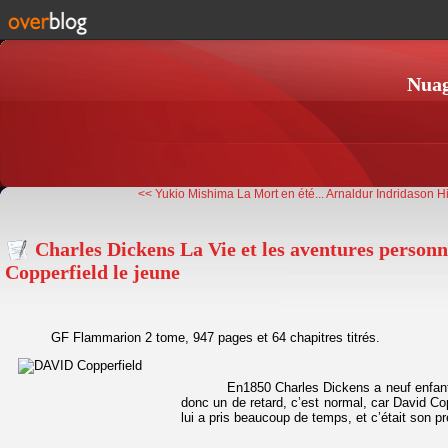
Nuag
<< Yukio Mishima La Mort en été...
Arnaldur Indridason Hi
Charles Dickens La Vie et les aventures personn
Copperfield le jeune
GF Flammarion 2 tome, 947 pages et 64 chapitres titrés.
En1850 Charles Dickens a neuf enfants n
donc un de retard, c’est normal, car David Cop
lui a pris beaucoup de temps, et c’était son pr