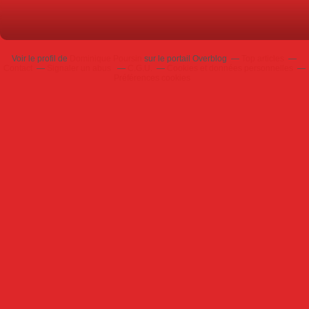
Voir le profil de
Dominique Poursin
sur le portail Overblog
Top articles
Contact
Signaler un abus
C.G.U.
Cookies et données personnelles
Préférences cookies