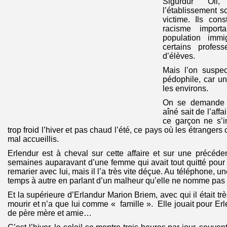
Sigurdur Ol
l’établissement s
victime. Ils cons
racisme import
population imm
certains profes
d’élèves.
Mais l’on suspe
pédophile, car un
les environs.
On se demande c
aîné sait de l’aff
ce garçon ne s’i
trop froid l’hiver et pas chaud l’été, ce pays où les étrangers
mal accueillis.
Erlendur est à cheval sur cette affaire et sur une précédent
semaines auparavant d’une femme qui avait tout quitté pou
remarier avec lui, mais il l’a très vite déçue. Au téléphone, u
temps à autre en parlant d’un malheur qu’elle ne nomme pas 
Et la supérieure d’Erlandur Marion Briem, avec qui il était très
mourir et n’a que lui comme « famille ». Elle jouait pour Er
de père mère et amie…