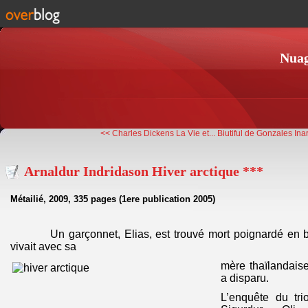
Nuag
<< Charles Dickens La Vie et...
Biutiful de Gonzales Inar
Arnaldur Indridason Hiver arctique ***
Métailié, 2009, 335 pages (1ere publication 2005)
Un garçonnet, Elias, est trouvé mort poignardé en 
vivait avec sa
mère thaïlandaise
a disparu.
L’enquête du tri