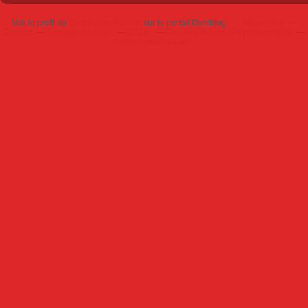
Voir le profil de
Dominique Poursin
sur le portail Overblog
Top articles
Contact
Signaler un abus
C.G.U.
Cookies et données personnelles
Préférences cookies