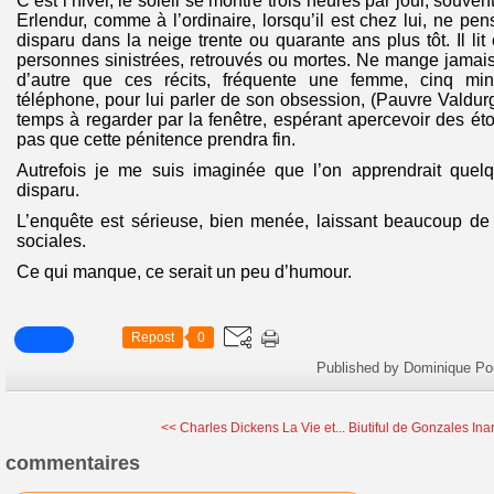
C’est l’hiver, le soleil se montre trois heures par jour, souvent
Erlendur, comme à l’ordinaire, lorsqu’il est chez lui, ne pe
disparu dans la neige trente ou quarante ans plus tôt. Il lit e
personnes sinistrées, retrouvés ou mortes. Ne mange jamais r
d’autre que ces récits, fréquente une femme, cinq mi
téléphone, pour lui parler de son obsession, (Pauvre Valdurg
temps à regarder par la fenêtre, espérant apercevoir des étoi
pas que cette pénitence prendra fin.
Autrefois je me suis imaginée que l’on apprendrait quel
disparu.
L’enquête est sérieuse, bien menée, laissant beaucoup de 
sociales.
Ce qui manque, ce serait un peu d’humour.
Repost
0
Published by Dominique Po
<< Charles Dickens La Vie et...
Biutiful de Gonzales Inar
commentaires