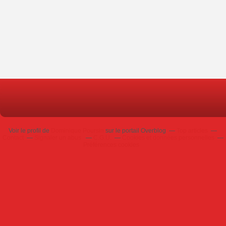
Voir le profil de
Dominique Poursin
sur le portail Overblog
Top articles
Contact
Signaler un abus
C.G.U.
Cookies et données personnelles
Préférences cookies