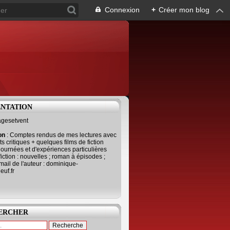
Connexion
+
Créer mon blog
ENTATION
agesetvent
ion
: Comptes rendus de mes lectures avec
s critiques + quelques films de fiction
journées et d'expériences particulières
fiction : nouvelles ; roman à épisodes ;
mail de l'auteur : dominique-
uf.fr
ERCHER