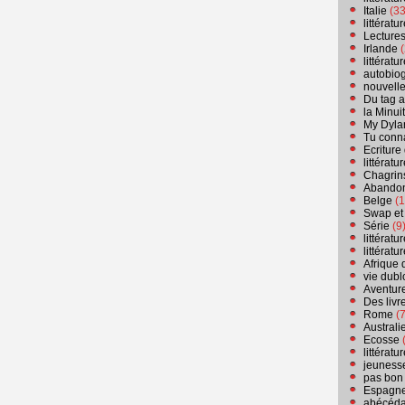
Italie
(33
littérat
Lecture
Irlande
(
littérat
autobio
nouvell
Du tag a
la Minui
My Dyla
Tu conn
Ecriture
littérat
Chagrins
Abandon
Belge
(1
Swap et
Série
(9
littérat
littérat
Afrique 
vie dubl
Aventure
Des livr
Rome
(7
Australi
Ecosse
(
littérat
jeuness
pas bon
Espagn
abécéda