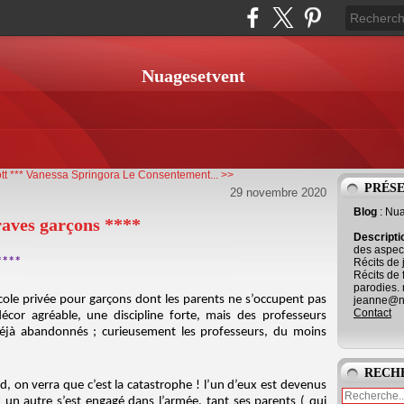
Nuagesetvent
t ***
Vanessa Springora Le Consentement... >>
PRÉS
29 novembre 2020
Blog
: Nu
raves garçons ****
Descript
des aspect
Récits de 
****
Récits de 
parodies. 
école privée pour garçons dont les parents ne s’occupent pas
jeanne@ne
Contact
cor agréable, une discipline forte, mais des professeurs
 déjà abandonnés ; curieusement les professeurs, du moins
RECH
d, on verra que c’est la catastrophe ! l’un d’eux est devenus
 un autre s’est engagé dans l’armée, tant ses parents ( qui