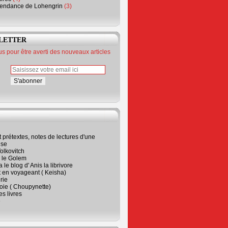
endance de Lohengrin
(3)
LETTER
 pour être averti des nouveaux articles
t prétextes, notes de lectures d'une
ise
olkovitch
a le Golem
 le blog d' Anis la librivore
t en voyageant ( Keisha)
rie
 joie ( Choupynette)
ses livres
e