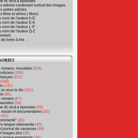
e W. récit à épisodes
s articles contenant surtout des images
s autres articles
 films et séries ( titres)
u nom de l'auteur A-D
u nom de l'auteur E-K
u nom de l'auteur L-P
u nom de l'auteur Q-Z
emment
 de livres à lire …
GORIES
s romans, nouvelles
(524)
policiers
(250)
français
(211)
(188)
is
(137)
 je vous le dis
(101)
re
(85)
s romans
(67)
parodies
(56)
e W, récit à épisodes
(55)
 essais et documentaires
(55)
e
(51)
 commenté"
(45)
ure langue allemande
(43)
t journal de vacances
(40)
t images d'ici
(35)
ure langue espagnole
(34)