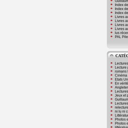
Guillaum
Index de
Index de
Index des
Livres a
Livres a
Livres a
Livres a
lus réc
PAL Pile
CATÉ
Lecture
Lecture 
romans 
Cinéma
Etats Un
En vérité
Angleter
Lecture
Jeux et 
Guillaum
Lectures
relectur
ni lu ni
Littérat
Photos e
Photos e
littérat