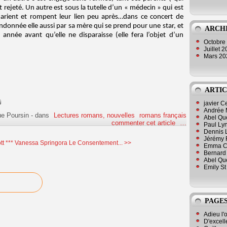
t rejeté. Un autre est sous la tutelle d’un « médecin » qui est
marient et rompent leur lien peu après…dans ce concert de
andonnée elle aussi par sa mère qui se prend pour une star, et
ARCH
année avant qu’elle ne disparaisse (elle fera l’objet d’un
Octobre
Juillet 
Mars 2
ARTIC
javier 
Andrée 
ue Poursin
-
dans
Lectures romans, nouvelles
romans français
Abel Qu
commenter cet article
…
Paul Lyn
Dennis 
Jérémy 
t ***
Vanessa Springora Le Consentement... >>
Emma Cli
Bernard 
Abel Que
Emily St
PAGES
Adieu l'
D'excell