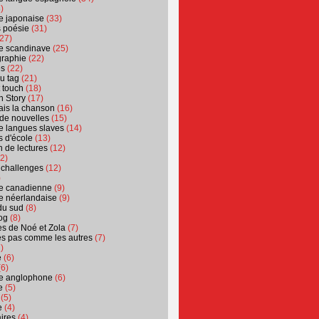
)
ure japonaise
(33)
s poésie
(31)
27)
ure scandinave
(25)
graphie
(22)
es
(22)
u tag
(21)
t touch
(18)
n Story
(17)
ais la chanson
(16)
 de nouvelles
(15)
ure langues slaves
(14)
 d'école
(13)
 de lectures
(12)
2)
 challenges
(12)
)
ure canadienne
(9)
ure néerlandaise
(9)
du sud
(8)
og
(8)
s de Noé et Zola
(7)
es pas comme les autres
(7)
)
e
(6)
6)
ure anglophone
(6)
e
(5)
(5)
e
(4)
ires
(4)