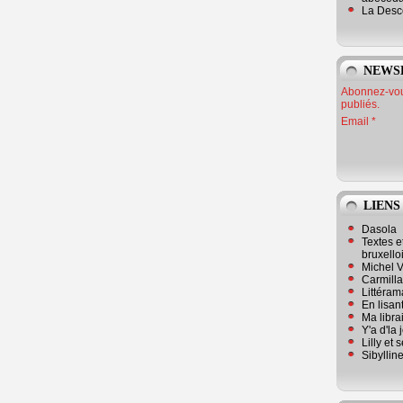
La Desc
NEWS
Abonnez-vous
publiés.
Email
LIENS
Dasola
Textes e
bruxello
Michel V
Carmill
Littérama
En lisan
Ma librai
Y'a d'la
Lilly et 
Sibyllin