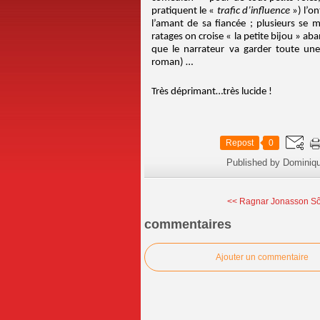
pratiquent le «
trafic d’influence
») l’on
l’amant de sa fiancée ; plusieurs se 
ratages on croise « la petite bijou » ab
que le narrateur va garder toute une 
roman) …
Très déprimant…très lucide !
Repost
0
Published by Dominiq
<< Ragnar Jonasson Sôt
commentaires
Ajouter un commentaire