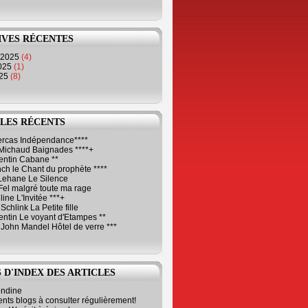
IVES RÉCENTES
 2025
(4)
2025
(1)
025
(8)
LES RÉCENTS
Cercas Indépendance****
Michaud Baignades ****+
entin Cabane **
ch le Chant du prophète ****
Lehane Le Silence
Fel malgré toute ma rage
ne L'Invitée ***+
Schlink La Petite fille
ntin Le voyant d'Etampes **
 John Mandel Hôtel de verre ***
 D'INDEX DES ARTICLES
ondine
ents blogs à consulter régulièrement!