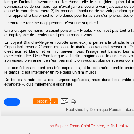
lorsque l’animal s’aventure au 1er étage, elle le suit (bien qu’on lui ait
connaissance de son père, qui n’avait jamais voulu la voir ( à cause de son
causé la mort de sa mère ?) ils prennent l’habitude de se voir pendant qu
Il lui apprend la tauromachie, elle danse pour lui au son d’un phono…toutefo
Le conte se termine tragiquement, c’est une surprise !
On a dit que les nains faisaient penser à « Freaks » ce n’est pas tout à fa
et impitoyable de Freaks n’est pas au rendez-vous.
En voyant Blanche-Neige en roulotte avec eux j’ai pensé à la Strada, le trai
Cependant lorsque Carmen est dans la rivière, on voudrait penser à l’O
c’est noir et blanc, et on n’y parvient pas, l’image est banale. Les 
excellente idée. De même lorsque la fillette imagine dans la cuisse de vol
son oiseau bien aimé, ce n’est pas mal… on voudrait plus de scènes com
Les comédiens ne sont pas très expressifs, et la belle-mère semble croire
le temps, c’est interpréter un rôle dans un film muet !
De temps à autre on a des surprise agréables, mais dans l’ensemble c
étrangeté », ou simplement d’originalité.
Repost
0
Published by Dominique Poursin
-
dan
<< Stephen Frears Chéri
Tel père, tel fils Hirokazu..