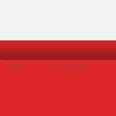
Voir le profil de
Dominique Poursin
sur le portail Overblog
Top articles
Contact
Signaler un abus
C.G.U.
Cookies et données personnelles
Préférences cookies