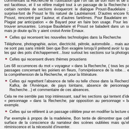
commentant la Recherche et l’utilisation que l’on fait de son nom et de
est facétieux, et il se réfère malgré tout à un passage de la Recherche id
certain nombre de sections évoqueront le dialogue Proust-Baudelaire ; 
surprise-font de Proust le fils naturel de Lautréamont. D’autres encore f
Proust, rencontré par l’auteur, et d’autres fantômes. Pour Baudelaire en 
Plagiat par anticipation « de Bayard pour en faire bon usage. Pour les 
trouver amusantes. Lorsque Baudelaire et Proust se baladent dans un s
mais je doute qu’ils y aient croisé Annie Ernaux.
Celles qui recensent les nouvelles technologies dans la Recherche
Téléphone, photographie, avion, électricité, pétrole, automobile… mais au
ne sont pas sans intérêt bien que Bon exagère lorsqu’il prétend avoir lu qu
les gaz des pots d’échappement…lisez surtout les sections sur la photogr
Celles qui recensent divers thèmes proustiens
Les 68 occurrences du mot « voyageur » dans la Recherche, ( tous les pas
passages concernant les poiriers en fleurs, l’omniprésence de la robe… et
la compréhension de la Recherche, et pour la littérature.
Celles qui regrettent l’absence de telle ou telle chose dans la Reche
Kafka, de l’Amérique, de pays lointains, absence de personnage
Recherche...) et commentaire de ces absences.
Cela ne me semble pas trop intéressant, sauf les sections qui tentent d’ide
« personnage » dans la Recherche, par opposition au personnage « ba
exemple.
Celles qui se réfèrent à un passage célèbre pour en modifier la lecture of
Par exemple à propos de la madeleine, Bon tente de démontrer que cell
surface de la conscience du narrateur des scènes oubliées mais qu’el
réminiscence et la nécessité d’inventer.