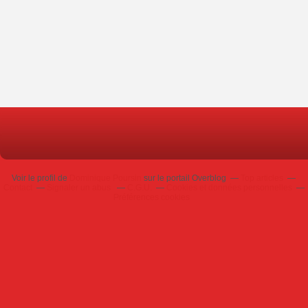
Voir le profil de
Dominique Poursin
sur le portail Overblog
Top articles
Contact
Signaler un abus
C.G.U.
Cookies et données personnelles
Préférences cookies