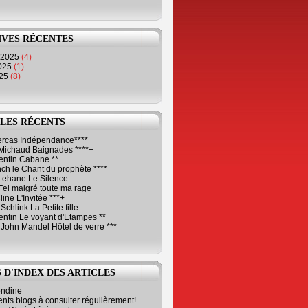
IVES RÉCENTES
 2025
(4)
2025
(1)
025
(8)
LES RÉCENTS
Cercas Indépendance****
Michaud Baignades ****+
entin Cabane **
ch le Chant du prophète ****
Lehane Le Silence
Fel malgré toute ma rage
ne L'Invitée ***+
Schlink La Petite fille
ntin Le voyant d'Etampes **
 John Mandel Hôtel de verre ***
 D'INDEX DES ARTICLES
ondine
ents blogs à consulter régulièrement!