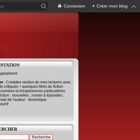
Connexion
+
Créer mon blog
ENTATION
agesetvent
ion
: Comptes rendus de mes lectures avec
s critiques + quelques films de fiction
journées et d'expériences particulières
fiction : nouvelles ; roman à épisodes ;
mail de l'auteur : dominique-
uf.fr
ERCHER