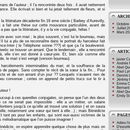
s de l’auteur ; il l’a rencontrée deux fois : il avait nettement
ce. Elle écrivait si bien et lui jetait tellement de fleurs, et si
ARCH
 littérature décadente fin 19 eme siècle ( Barbey d’Aurevilly,
Octobre
 a fait une thèse sur cette mouvance particulière, avant de
Juillet 
a pas que la littérature, il y a la vie conjugale, hélas !
Mars 2
te avec son mari ; le plus souvent, c’est lui le bourreau, mais
u’il lui a plu de se reconnaître dans le portrait du harceleur fait
ce-Inter ( le Téléphone sonne ???) et que ça l’a bouleversé.
Meetic se trouver un amant. Que le lendemain , elle a rencontré
ARTIC
s là, elle s’en est donné à cœur-joie. Et, bien sûr comme elle
de, le mari s’est vengé (version bourreau).
javier 
Andrée 
es harcèlements interminables du mari, et la souffrance de la
Abel Qu
e de pages. Sans compter le récit de la sœur à la fin… Pour
Paul Lyn
cte et de son amant d’un jour ?? Lesquels n’avaient rien de
Dennis 
peu convenue ; certes on apprend de petits trucs sur le tir à
Jérémy 
Emma Cli
Bernard 
uteur !
Abel Que
Emily St
eaucoup à ces querelles conjugales, on pense que l’un des deux
ue ce ne serait pas impossible : elle a un métier, un salaire
lontiers jusqu’à ce qu’elle ait trouvé une solution ( et on saura
ille, notamment une sœur qui tient à elle…) ; mais Bénédicte
PAGES
Et tant pis pour les enfants, qui sont eux-aussi victimes de la
lus mélodramatique que l’on puisse imaginer !
Adieu l'
Bénédicte, on espère apprendre quelque chose de plus mais on
D'excell