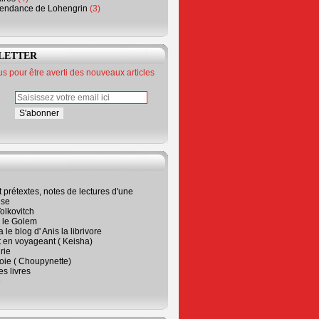
endance de Lohengrin
(3)
LETTER
 pour être averti des nouveaux articles
t prétextes, notes de lectures d'une
ise
olkovitch
a le Golem
 le blog d' Anis la librivore
t en voyageant ( Keisha)
rie
 joie ( Choupynette)
ses livres
e