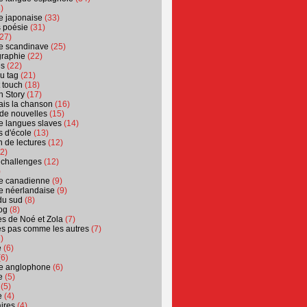
)
ure japonaise
(33)
s poésie
(31)
27)
ure scandinave
(25)
graphie
(22)
es
(22)
u tag
(21)
t touch
(18)
n Story
(17)
ais la chanson
(16)
 de nouvelles
(15)
ure langues slaves
(14)
 d'école
(13)
 de lectures
(12)
2)
 challenges
(12)
)
ure canadienne
(9)
ure néerlandaise
(9)
du sud
(8)
og
(8)
s de Noé et Zola
(7)
es pas comme les autres
(7)
)
e
(6)
6)
ure anglophone
(6)
e
(5)
(5)
e
(4)
ires
(4)