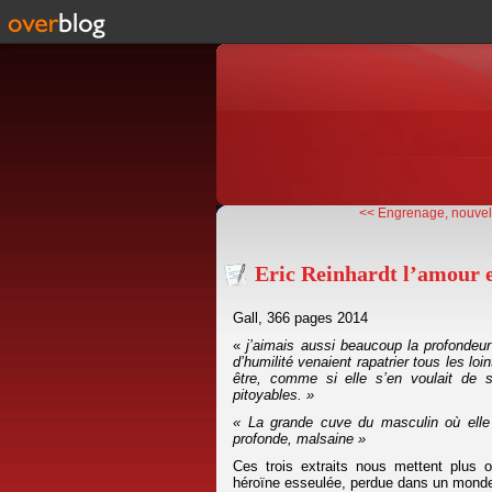
<< Engrenage, nouvell
Eric Reinhardt l’amour et
Gall, 366 pages 2014
«
j’aimais aussi beaucoup la profondeur
d’humilité venaient rapatrier tous les lo
être, comme si elle s’en voulait de s
pitoyables. »
« La grande cuve du masculin où elle 
profonde, malsaine »
Ces trois extraits nous mettent plus
héroïne esseulée, perdue dans un mond