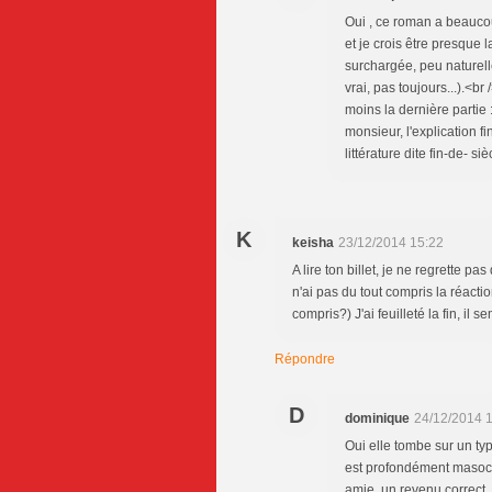
Oui , ce roman a beaucoup
et je crois être presque l
surchargée, peu naturelle 
vrai, pas toujours...).<b
moins la dernière partie
monsieur, l'explication f
littérature dite fin-de- siè
K
keisha
23/12/2014 15:22
A lire ton billet, je ne regrette 
n'ai pas du tout compris la réactio
compris?) J'ai feuilleté la fin, il
Répondre
D
dominique
24/12/2014 
Oui elle tombe sur un ty
est profondément masochi
amie, un revenu correct,