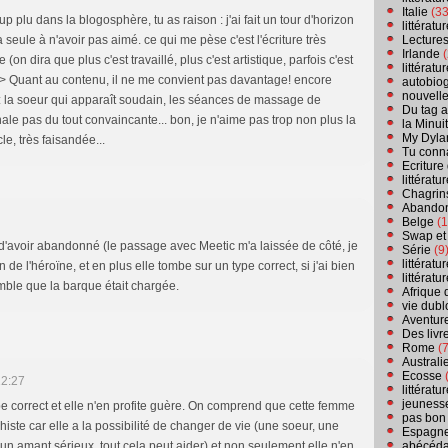
Italie
(33
 plu dans la blogosphère, tu as raison : j'ai fait un tour d'horizon
littérat
Lecture
a seule à n'avoir pas aimé. ce qui me pèse c'est l'écriture très
Irlande
(
(on dira que plus c'est travaillé, plus c'est artistique, parfois c'est
littérat
r /> Quant au contenu, il ne me convient pas davantage! encore
autobio
nouvell
 : la soeur qui apparaît soudain, les séances de massage de
Du tag a
inale pas du tout convaincante... bon, je n'aime pas trop non plus la
la Minui
My Dyla
cle, très faisandée...
Tu conn
Ecriture
littérat
Chagrins
Abandon
Belge
(1
Swap et
pas d'avoir abandonné (le passage avec Meetic m'a laissée de côté, je
Série
(9
littérat
n de l'héroïne, et en plus elle tombe sur un type correct, si j'ai bien
littérat
 semble que la barque était chargée.
Afrique 
vie dubl
Aventure
Des livr
Rome
(7
Australi
Ecosse
(
12:27
littérat
jeuness
pe correct et elle n'en profite guère. On comprend que cette femme
pas bon
ste car elle a la possibilité de changer de vie (une soeur, une
Espagn
abécéda
 un amant sérieux, tout cela peut aider) et non seulement elle n'en