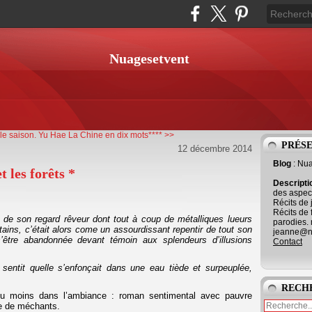
Nuagesetvent
e saison.
Yu Hae La Chine en dix mots**** >>
PRÉS
12 décembre 2014
Blog
: Nu
 les forêts *
Descript
des aspect
Récits de 
Récits de 
 de son regard rêveur dont tout à coup de métalliques lueurs
parodies. 
intains, c’était alors come un assourdissant repentir de tout son
jeanne@ne
’être abandonnée devant témoin aux splendeurs d’illusions
Contact
sentit quelle s’enfonçait dans une eau tiède et surpeuplée,
RECH
 ou moins dans l’ambiance : roman sentimental avec pauvre
e de méchants.