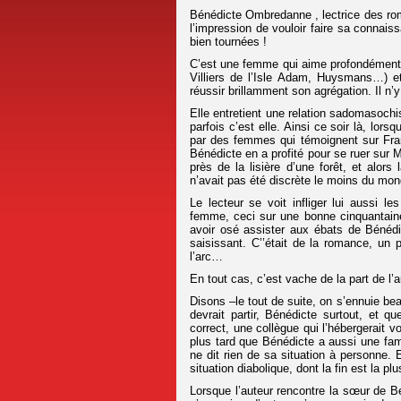
Bénédicte Ombredanne , lectrice des roman
l’impression de vouloir faire sa connaissan
bien tournées !
C’est une femme qui aime profondément la
Villiers de l’Isle Adam, Huysmans…) et
réussir brillamment son agrégation. Il n’y 
Elle entretient une relation sadomasochis
parfois c’est elle. Ainsi ce soir là, lorsq
par des femmes qui témoignent sur Fran
Bénédicte en a profité pour se ruer sur 
près de la lisière d’une forêt, et alor
n’avait pas été discrète le moins du mon
Le lecteur se voit infliger lui aussi l
femme, ceci sur une bonne cinquantain
avoir osé assister aux ébats de Bénédi
saisissant. C’’était de la romance, un 
l’arc…
En tout cas, c’est vache de la part de l’a
Disons –le tout de suite, on s’ennuie b
devrait partir, Bénédicte surtout, et q
correct, une collègue qui l’hébergerait vo
plus tard que Bénédicte a aussi une fam
ne dit rien de sa situation à personne. 
situation diabolique, dont la fin est la p
Lorsque l’auteur rencontre la sœur de 