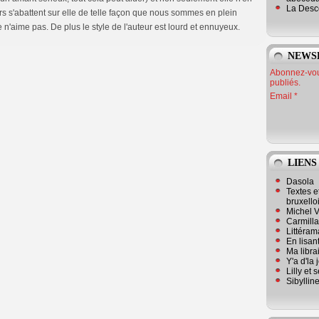
La Desc
urs s'abattent sur elle de telle façon que nous sommes en plein
n'aime pas. De plus le style de l'auteur est lourd et ennuyeux.
NEWS
Abonnez-vous
publiés.
Email
LIENS
Dasola
Textes e
bruxello
Michel V
Carmill
Littérama
En lisan
Ma librai
Y'a d'la
Lilly et 
Sibyllin