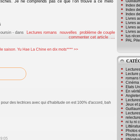
Guillaum
 clichés. Je ne comprends pas ce que l’on trouve à ce mélo
Index de
Index de
Index des
Livres a
Livres a
Livres a
Livres a
oursin
-
dans
Lectures romans
nouvelles
problème de couple
lus réc
commenter cet article
…
PAL Pile
e saison.
Yu Hae La Chine en dix mots**** >>
CATÉ
Lecture
Lecture 
romans 
Cinéma
Etats Un
En vérité
Angleter
Lecture
pour des lectrices avec qui d'habitude on est 100% d'accord, bah
Jeux et 
Guillaum
Lectures
relectur
ni lu ni
Littérat
Photos e
Photos e
19:05
littérat