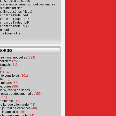
e W. récit à épisodes
s articles contenant surtout des images
s autres articles
 films et séries ( titres)
u nom de l'auteur A-D
u nom de l'auteur E-K
u nom de l'auteur L-P
u nom de l'auteur Q-Z
emment
 de livres à lire …
GORIES
s romans, nouvelles
(524)
policiers
(250)
français
(211)
(188)
is
(137)
 je vous le dis
(101)
re
(85)
s romans
(67)
parodies
(56)
e W, récit à épisodes
(55)
 essais et documentaires
(55)
e
(51)
 commenté"
(45)
ure langue allemande
(43)
t journal de vacances
(40)
t images d'ici
(35)
ure langue espagnole
(34)