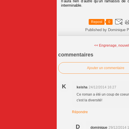
n’aura rien d’autre qu’un ramassis de
interminable.
Repost
0
Published by Dominique P
<< Engrenage, nouvell
commentaires
Ajouter un commentaire
K
keisha
24/12/2014 16:27
Ce roman a été un coup de coeur 
c'est la diversité!
Répondre
D
dominique
29/12/2014 