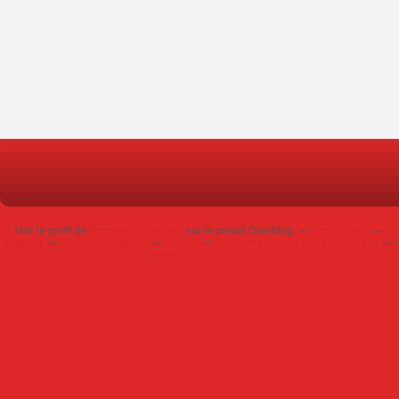
Voir le profil de
Dominique Poursin
sur le portail Overblog
Top articles
Contact
Signaler un abus
C.G.U.
Cookies et données personnelles
Préférences cookies