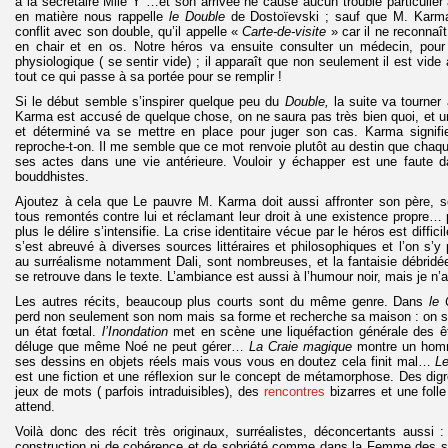
à la secrétaire Mlle Y …et son arrivée ne cause aucun trouble particulier
en matière nous rappelle
le Double
de Dostoïevski ; sauf que M. Karma 
conflit avec son double, qu’il appelle «
Carte-de-visite
» car il ne reconnaît 
en chair et en os. Notre héros va ensuite consulter un médecin, pour 
physiologique ( se sentir vide) ; il apparaît que non seulement il est vide à 
tout ce qui passe à sa portée pour se remplir !
Si le début semble s’inspirer quelque peu du
Double,
la suite va tourner
Karma est accusé de quelque chose, on ne saura pas très bien quoi, et un 
et déterminé va se mettre en place pour juger son cas. Karma signifi
reproche-t-on. Il me semble que ce mot renvoie plutôt au destin que chaque
ses actes dans une vie antérieure. Vouloir y échapper est une faute da
bouddhistes.
Ajoutez à cela que Le pauvre M. Karma doit aussi affronter son père, s
tous remontés contre lui et réclamant leur droit à une existence propre… 
plus le délire s’intensifie. La crise identitaire vécue par le héros est diffici
s’est abreuvé à diverses sources littéraires et philosophiques et l’on s’
au surréalisme notamment Dali, sont nombreuses, et la fantaisie débridé
se retrouve dans le texte. L’ambiance est aussi à l’humour noir, mais je n’
Les autres récits, beaucoup plus courts sont du même genre. Dans
le
perd non seulement son nom mais sa forme et recherche sa maison : on su
un état fœtal.
l’Inondation
met en scène une liquéfaction générale des ê
déluge que même Noé ne peut gérer…
La Craie magique
montre un homm
ses dessins en objets réels mais vous vous en doutez cela finit mal…
Le
est une fiction et une réflexion sur le concept de métamorphose. Des dig
jeux de mots ( parfois intraduisibles), des
rencontres
bizarres et une foll
attend.
Voilà donc des récit très originaux, surréalistes, déconcertants aussi 
construction ni de cohérence et de sobriété comme dans la Femme des s