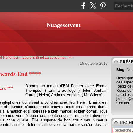
Nuagesetvent
 Parle-leur...
Laurent Binet La septième... >>
PRÉS
15 octobre 2015
Blog
: Nu
owards End ****
Descript
des aspect
D’après un roman d’EM Forster avec Emma
Récits de 
Thompson ( Emma Schlegel ) Helen Bonham
Récits de 
parodies. 
Carter ( Helen) Anthony Hopkins ( Mr Wilcox).
jeanne@ne
glophones qui vivent à Londres avec leur frère : Emma est
Contact
sque et souhaite s’occuper des pauvres mais pas comme dame
 à la maison et s’intéresse à bien manger et bien dormir. Tous
eux femmes vont écouter des conférences. Emma est devenue
lus riche qu’elle. Elle supporte de bon cœur ses humeurs
RECH
ante banalité. Helen a failli devenir la maîtresse d’un des fils