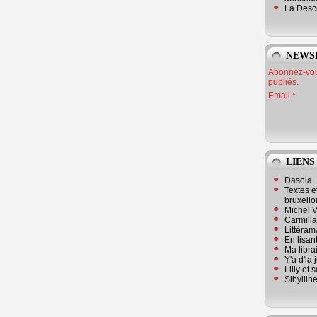
La Desc
NEWS
Abonnez-vous
publiés.
Email
LIENS
Dasola
Textes e
bruxello
Michel V
Carmill
Littérama
En lisan
Ma librai
Y'a d'la
Lilly et 
Sibyllin