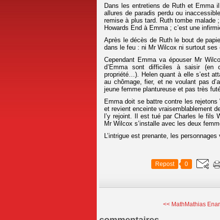
Dans les entretiens de Ruth et Emma il 
allures de paradis perdu ou inaccessible
remise à plus tard. Ruth tombe malade ; 
Howards End à Emma ; c’est une infirmièr
Après le décès de Ruth le bout de papie
dans le feu : ni Mr Wilcox ni surtout ses
Cependant Emma va épouser Mr Wilcox ;
d’Emma sont difficiles à saisir (en d
propriété…). Helen quant à elle s’est a
au chômage, fier, et ne voulant pas d’
jeune femme plantureuse et pas très futée
Emma doit se battre contre les rejetons 
et revient enceinte vraisemblablement d
l’y rejoint. Il est tué par Charles le fi
Mr Wilcox s’installe avec les deux fem
L’intrigue est prenante, les personnages v
Repost
0
<< MathMathias Enard