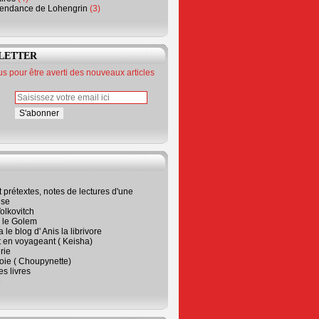
endance de Lohengrin
(3)
LETTER
 pour être averti des nouveaux articles
t prétextes, notes de lectures d'une
ise
olkovitch
a le Golem
 le blog d' Anis la librivore
t en voyageant ( Keisha)
rie
 joie ( Choupynette)
ses livres
e