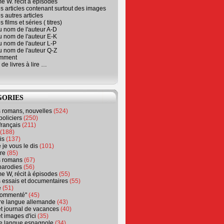
e W. récit à épisodes
s articles contenant surtout des images
s autres articles
 films et séries ( titres)
u nom de l'auteur A-D
u nom de l'auteur E-K
u nom de l'auteur L-P
u nom de l'auteur Q-Z
emment
 de livres à lire …
GORIES
s romans, nouvelles
(524)
policiers
(250)
français
(211)
(188)
is
(137)
 je vous le dis
(101)
re
(85)
s romans
(67)
parodies
(56)
e W, récit à épisodes
(55)
 essais et documentaires
(55)
e
(51)
 commenté"
(45)
ure langue allemande
(43)
t journal de vacances
(40)
t images d'ici
(35)
ure langue espagnole
(34)