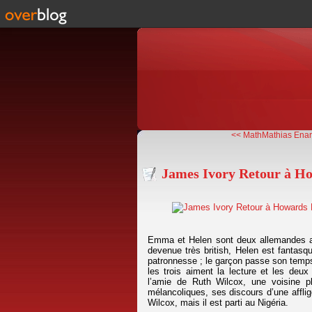
<< MathMathias Enard
James Ivory Retour à H
Emma et Helen sont deux allemandes an
devenue très british, Helen est fanta
patronnesse ; le garçon passe son temps
les trois aiment la lecture et les d
l’amie de Ruth Wilcox, une voisine p
mélancoliques, ses discours d’une afflige
Wilcox, mais il est parti au Nigéria.