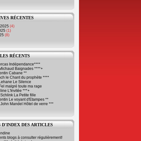
IVES RÉCENTES
 2025
(4)
2025
(1)
025
(8)
LES RÉCENTS
Cercas Indépendance****
Michaud Baignades ****+
entin Cabane **
ch le Chant du prophète ****
Lehane Le Silence
Fel malgré toute ma rage
ne L'Invitée ***+
Schlink La Petite fille
ntin Le voyant d'Etampes **
 John Mandel Hôtel de verre ***
 D'INDEX DES ARTICLES
ondine
ents blogs à consulter régulièrement!