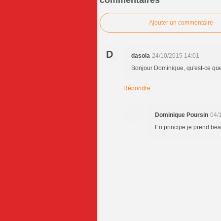
commentaires
Ajouter un commentaire
D
dasola
24/10/2015 14:01
Bonjour Dominique, qu'est-ce que 
Répondre
Dominique Poursin
04/
En principe je prend beau