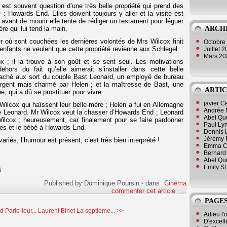
est souvent question d’une très belle propriété qui prend des
 : Howards End. Elles doivent toujours y aller et la visite est
avant de mourir elle tente de rédiger un testament pour léguer
ARCH
e qui lui tend la main.
r où sont couchées les dernières volontés de Mrs Wilcox finit
Octobre
 enfants ne veulent que cette propriété revienne aux Schlegel.
Juillet 
Mars 2
 il la trouve à son goût et se sent seul. Les motivations
ehors du fait qu’elle aimerait s’installer dans cette belle
ttaché aux sort du couple Bast Leonard, un employé de bureau
argent mais charmé par Helen ; et la maîtresse de Bast, une
ARTIC
, qui a dû se prostituer pour vivre.
javier 
Wilcox qui haïssent leur belle-mère ; Helen a fui en Allemagne
Andrée 
e Leonard. Mr Wilcox veut la chasser d’Howards End ; Leonard
Abel Qu
ls Wilcox ; heureusement, car finalement pour se faire pardonner
Paul Lyn
mes et le bébé à Howards End.
Dennis 
Jérémy 
ariés, l’humour est présent, c’est très bien interprété !
Emma Cli
Bernard 
Abel Que
Emily St
Published by Dominique Poursin
-
dans
Cinéma
commenter cet article
…
PAGES
 Parle-leur...
Laurent Binet La septième... >>
Adieu l'
D'excell