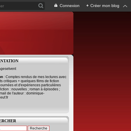
Connexion
+
Créer mon blog
ENTATION
agesetvent
ion
: Comptes rendus de mes lectures avec
s critiques + quelques films de fiction
journées et d'expériences particulières
fiction : nouvelles ; roman à épisodes ;
mail de l'auteur : dominique-
uf.fr
ERCHER