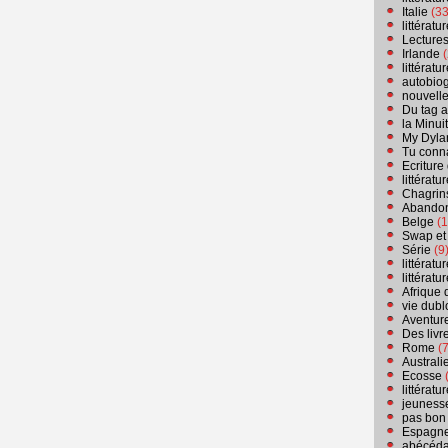
Italie
(33
littérat
Lecture
Irlande
(
littérat
autobio
nouvell
Du tag a
la Minui
My Dyla
Tu conn
Ecriture
littérat
Chagrins
Abandon
Belge
(1
Swap et
Série
(9
littérat
littérat
Afrique 
vie dubl
Aventure
Des livr
Rome
(7
Australi
Ecosse
(
littérat
jeuness
pas bon
Espagn
abécéda