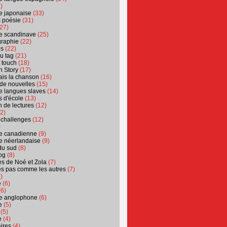
)
ure japonaise
(33)
s poésie
(31)
27)
ure scandinave
(25)
graphie
(22)
es
(22)
u tag
(21)
t touch
(18)
n Story
(17)
ais la chanson
(16)
 de nouvelles
(15)
ure langues slaves
(14)
 d'école
(13)
 de lectures
(12)
2)
 challenges
(12)
)
ure canadienne
(9)
ure néerlandaise
(9)
du sud
(8)
og
(8)
s de Noé et Zola
(7)
es pas comme les autres
(7)
)
e
(6)
6)
ure anglophone
(6)
e
(5)
(5)
e
(4)
ires
(4)