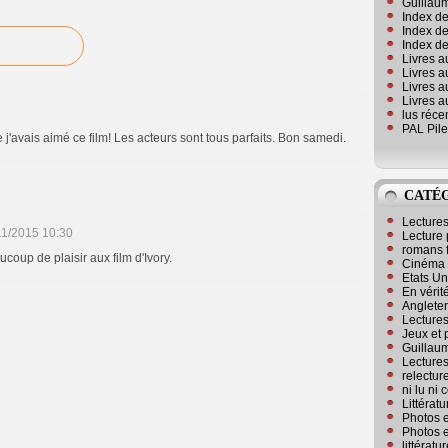
Guillaum
Index de
Index de
Index des
Livres a
Livres a
Livres a
Livres a
lus réc
PAL Pile
j'avais aimé ce film! Les acteurs sont tous parfaits. Bon samedi.
CATÉ
Lecture
11/2015 10:30
Lecture 
romans 
coup de plaisir aux film d'Ivory.
Cinéma
Etats Un
En vérité
Angleter
Lecture
Jeux et 
Guillaum
Lectures
relectur
ni lu ni
Littérat
Photos e
Photos e
littérat