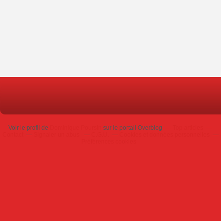
Voir le profil de
Dominique Poursin
sur le portail Overblog
Top articles
Contact
Signaler un abus
C.G.U.
Cookies et données personnelles
Préférences cookies