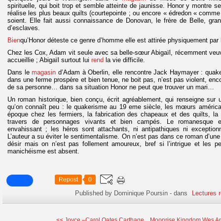
spirituelle, qui boit trop et semble atteinte de jaunisse. Honor y montre se
réalise les plus beaux quilts (courtepointe ; ou encore « édredon « comme
soient. Elle fait aussi connaissance de Donovan, le frère de Belle, gra
d’esclaves.
Bien
qu’Honor déteste ce genre d’homme elle est attirée physiquement par lu
Chez les Cox, Adam vit seule avec sa belle-sœur Abigaïl, récemment veuv
accueillie ; Abigaïl surtout lui
rend
la vie difficile.
Dans le
magasin
d’Adam à Oberlin, elle rencontre Jack Haymayer : quaker 
dans une ferme prospère et bien tenue, ne boit pas, n’est pas violent, en
de sa personne… dans sa situation Honor ne peut que trouver un mari…
Un roman historique, bien conçu, écrit agréablement, qui renseigne sur 
qu’on connaît peu : le quakerisme au 19 eme siècle, les mœurs améric
époque chez les fermiers, la fabrication des chapeaux et des quilts, la
travers de personnages vivants et bien campés. Le romanesque e
envahissant ; les héros sont attachants, ni antipathiques ni exception
L’auteur a su éviter le sentimentalisme. On n’est pas dans ce roman d’une
désir mais on n’est pas follement amoureux, bref si l’intrigue et les p
manichéisme est absent.
Repost
0
Published by Dominique Poursin
-
dans
Lectures 
<< Joyce –Carol Oates Carthage...
Moonrise Kingdom Wes An