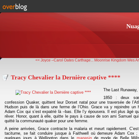
Nuag
<< Joyce –Carol Oates Carthage...
Moonrise Kingdom Wes An
Tracy Chevalier la Dernière captive ****
The Last Runaway, 
1850 : deux sœ
confession Quaker, quittent leur Dorset natal pour une traversée de l’At
Hudson puis de là dans une ferme de l’Ohio. Grace va y rejoindre u
Adam Cox qui s’est expatrié là –bas. Elle l’y épousera. Il est plus âgé qu’
rêver. Honor, quant à elle, quitte le pays à cause de son ami Samuel qui 
quitté la communauté quaker pour une femme.
A peine arrivées, Grace contracte la malaria et meurt rapidement. C’est
taciturne, se fait conduire jusque à Faithwell où demeure Adam Cox ;
quelques jours à Wellington dans le
magasin
de mode de Belle Mills