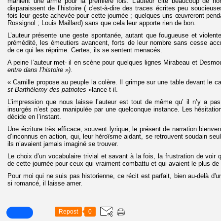
manient une arme pour la première fois. L’auteur cite beaucoup de no
disparaissent de l’histoire ( c'est-à-dire des traces écrites peu soucieu
fois leur geste achevée pour cette journée ; quelques uns œuvreront penda
Rossignol ; Louis Maillard) sans que cela leur apporte rien de bon.
L’auteur présente une geste spontanée, autant que fougueuse et violente 
prémédité, les émeutiers avancent, forts de leur nombre sans cesse accr
de ce qui les réprime. Certes, ils se sentent menacés.
A peine l’auteur met- il en scène pour quelques lignes Mirabeau et Desmo
entre dans l’histoire »).
« Camille propose au peuple la colère. Il grimpe sur une table devant le c
st Barthélemy des patriotes
»lance-t-il.
L’impression que nous laisse l’auteur est tout de même qu’ il n’y a pas
insurgés n’est pas manipulée par une quelconque instance. Les hésitatio
décide en l’instant.
Une écriture très efficace, souvent lyrique, le présent de narration bienv
d’inconnus en action, qui, leur héroïsme aidant, se retrouvent soudain seu
ils n’avaient jamais imaginé se trouver.
Le choix d’un vocabulaire trivial et savant à la fois, la frustration de voi
de cette journée pour ceux qui vraiment combattu et qui avaient le plus de
Pour moi qui ne suis pas historienne, ce récit est parfait, bien au-delà d'u
si romancé, il laisse amer.
Repost
0