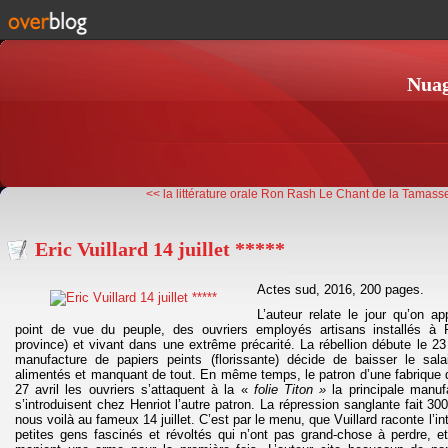
Nuag
<< la littérature orale
Ron Rash Le Chant de la Tamasse
Eric Vuillard 14 juillet *****
Actes sud, 2016, 200 pages.
L’auteur relate le jour qu’on a
point de vue du peuple, des ouvriers employés artisans installés à P
province) et vivant dans une extrême précarité. La rébellion débute le 23 
manufacture de papiers peints (florissante) décide de baisser le sal
alimentés et manquant de tout. En même temps, le patron d’une fabrique 
27 avril les ouvriers s’attaquent à la «
folie Titon »
la principale manuf
s’introduisent chez Henriot l’autre patron. La répression sanglante fait 300
nous voilà au fameux 14 juillet. C’est par le menu, que Vuillard raconte l’in
petites gens fascinés et révoltés qui n’ont pas grand-chose à perdre, e