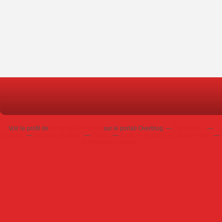
Voir le profil de
Dominique Poursin
sur le portail Overblog
Top articles
Contact
Signaler un abus
C.G.U.
Cookies et données personnelles
Préférences cookies