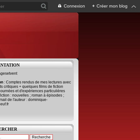
Connexion
+
Créer mon blog
ENTATION
agesetvent
ion
: Comptes rendus de mes lectures avec
s critiques + quelques films de fiction
journées et d'expériences particulières
fiction : nouvelles ; roman à épisodes ;
mail de l'auteur : dominique-
uf.fr
ERCHER