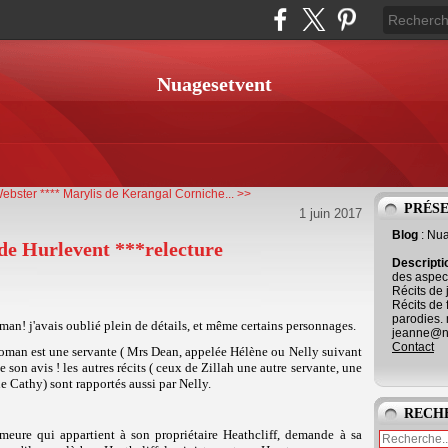
Nuagesetvent
ebster ****
Marylis de Kerangal Corniche... >>
PRÉS
1 juin 2017
Blog
: Nu
de Hurlevent ***relecture
Descript
des aspect
Récits de 
Récits de 
parodies. 
oman! j'avais oublié plein de détails, et même certains personnages.
jeanne@ne
Contact
u roman est une servante ( Mrs Dean, appelée Hélène ou Nelly suivant
 son avis ! les autres récits ( ceux de Zillah une autre servante, une
une Cathy) sont rapportés aussi par Nelly.
RECH
ure qui appartient à son propriétaire Heathcliff, demande à sa