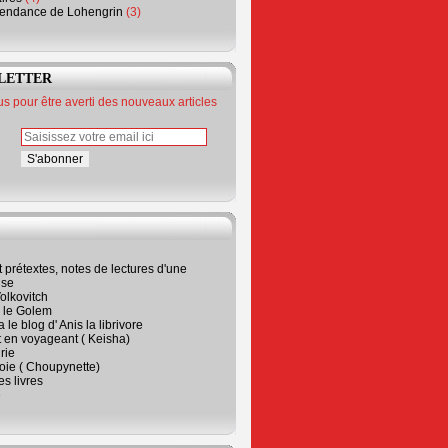
endance de Lohengrin
(3)
LETTER
 pour être averti des nouveaux articles
t prétextes, notes de lectures d'une
ise
olkovitch
a le Golem
 le blog d' Anis la librivore
t en voyageant ( Keisha)
rie
 joie ( Choupynette)
ses livres
e