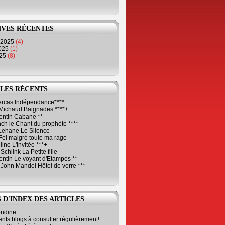
IVES RÉCENTES
 2025
(4)
2025
(1)
025
(8)
LES RÉCENTS
Cercas Indépendance****
Michaud Baignades ****+
entin Cabane **
ch le Chant du prophète ****
Lehane Le Silence
Fel malgré toute ma rage
ne L'Invitée ***+
Schlink La Petite fille
ntin Le voyant d'Etampes **
 John Mandel Hôtel de verre ***
 D'INDEX DES ARTICLES
ondine
ents blogs à consulter régulièrement!