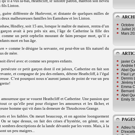
x qu’il a vus là-bas, Heathcliff, le sinistre patron, Hareton son neveu
 fils Linton.
 guère différente de Hurlevent, et distante de quelques milles de
ARCH
ces deux malheureuses familles les Earnshaw et les Linton.
Octobre
nshaw, Hindley, soit 15 ans, lorsque le maître de maison, rentra d’un
Juillet 
garçon avait à peu près six ans, l’âge de Catherine la fille des
Mars 2
a comme un petit orphelin mourant de faim presque mort, qu’il a
enfants mort en bas âge.
ien
» comme le désigne la servante, est peut-être un fils naturel du
lus de mère.
ARTIC
l soit élevé avec et comme ses propres enfants.
javier 
Andrée 
 persécute ce petit garçon dont il est jaloux, Catherine en fait son
Abel Qu
ervante, et compagne de jeu des enfants, déteste Heathcliff, à l’égal
Paul Lyn
Dennis 
reuse. C’est pourquoi nous n’auront jamais de point de vue un peu
Jérémy 
grette!
Emma Cli
Bernard 
Abel Que
ion amoureuse que se vouent Heathcliff et Catherine. Une passion que
Emily St
 tout ce qu’elle peut pour éloigner les amoureux et les fâcher, et
e jeune homme qui vit dans la demeure de Thrushcross Grange.
s forts et les faibles. On meurt beaucoup, et on agonise loonguement
PAGES
 On se tape dessus, on fait des crises d’hystérie, on gémit, on se
 sombres descriptions de la lande dévastée par les vents. Mais, à la
Adieu l'
sont un peu maigres...
D'excell