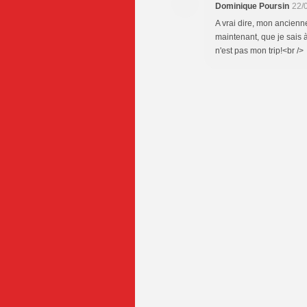
Dominique Poursin
22/
A vrai dire, mon ancienne
maintenant, que je sais à
n'est pas mon trip!<br />