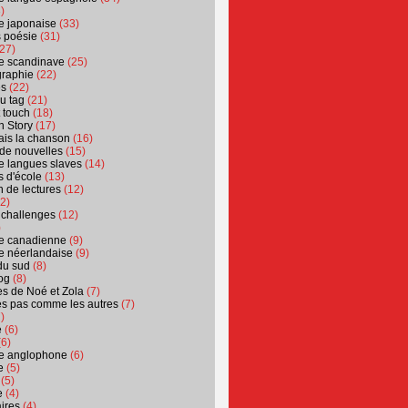
)
ure japonaise
(33)
s poésie
(31)
27)
ure scandinave
(25)
graphie
(22)
es
(22)
u tag
(21)
t touch
(18)
n Story
(17)
ais la chanson
(16)
 de nouvelles
(15)
ure langues slaves
(14)
 d'école
(13)
 de lectures
(12)
2)
 challenges
(12)
)
ure canadienne
(9)
ure néerlandaise
(9)
du sud
(8)
og
(8)
s de Noé et Zola
(7)
es pas comme les autres
(7)
)
e
(6)
6)
ure anglophone
(6)
e
(5)
(5)
e
(4)
ires
(4)