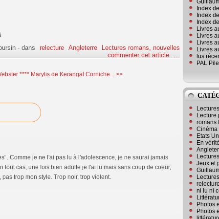
Guillaum
Index de
Index de
Index des
Livres a
Livres a
Livres a
oursin
-
dans
relecture
Angleterre
Lectures romans, nouvelles
Livres a
commenter cet article
…
lus réc
PAL Pile
ebster ****
Marylis de Kerangal Corniche... >>
CATÉ
Lecture
Lecture 
romans 
Cinéma
Etats Un
En vérité
Angleter
Lecture
rès' . Comme je ne l'ai pas lu à l'adolescence, je ne saurai jamais
Jeux et 
 tout cas, une fois bien adulte je l'ai lu mais sans coup de coeur,
Guillaum
Lectures
 pas trop mon style. Trop noir, trop violent.
relectur
ni lu ni
Littérat
Photos e
Photos e
littérat