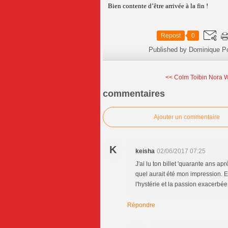
Bien contente d’être arrivée à la fin !
Repost
0
Published by Dominique P
<< Colm Toïbin Nora W
commentaires
Ajouter un commentaire
K
keisha
02/06/2017 07:25
J'ai lu ton billet 'quarante ans ap
quel aurait été mon impression. En
l'hystérie et la passion exacerbée,
Répondre