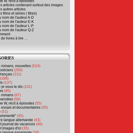
e W. récit à épisodes
s articles contenant surtout des images
s autres articles
 films et séries ( titres)
u nom de l'auteur A-D
u nom de l'auteur E-K
u nom de l'auteur L-P
u nom de l'auteur Q-Z
emment
 de livres à lire …
GORIES
s romans, nouvelles
(524)
policiers
(250)
français
(211)
(188)
is
(137)
 je vous le dis
(101)
re
(85)
s romans
(67)
parodies
(56)
e W, récit à épisodes
(55)
 essais et documentaires
(55)
e
(51)
 commenté"
(45)
ure langue allemande
(43)
t journal de vacances
(40)
t images d'ici
(35)
ure langue espagnole
(34)