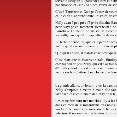
servante Nelly de lui parler des êtres curieu
par alliance, et Cathy sa nièce, veuve de son
C’està Thrushcross Grange l’autre demeure,
celle-ci qu’il apprend toute l’histoire, de 
Nelly avait à peu près l’âge du fils aîné Ear
petit voyage en ramenant Heathcliff ; ce 
Earnshaw. La maitre de maison le présent
recueilli, parce qu’il lui rappelle un de ses 
Le lecteur pense, lui, que ce «
petit bohém
maître qu’il a recueilli parce qu’il n’avait p
Quoiqu’il en soit, il manifeste le désir qu’i
C’est alors que la dissension naît . Hindley
compagnon de jeu. Nelly, qui est à al fois s
d’Hindley dont elle est plus ou moins amou
neutre sur la situation. Franchement je le re
La grande affaire, on le sait, c’est la pass
Nelly s’emploie à mettre à mal ; elle fait
favoriser les accointances de Cathy pour l
Les caractères sont très tranchés, il y a le
dans ce récit de « romantisme très noir ».
morfond. Je croyais me souvenir de belles et
relecture, il me semble que les descriptions 