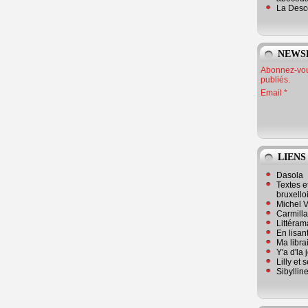
La Desc
NEWS
Abonnez-vous
publiés.
Email
LIENS
Dasola
Textes e
bruxello
Michel V
Carmill
Littérama
En lisan
Ma librai
Y'a d'la
Lilly et 
Sibyllin