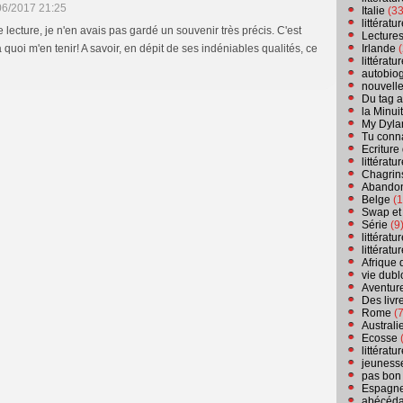
06/2017 21:25
Italie
(33
littérat
 lecture, je n'en avais pas gardé un souvenir très précis. C'est
Lecture
Irlande
(
 quoi m'en tenir! A savoir, en dépit de ses indéniables qualités, ce
littérat
autobio
nouvell
Du tag a
la Minui
My Dyla
Tu conn
Ecriture
littérat
Chagrins
Abandon
Belge
(1
Swap et
Série
(9
littérat
littérat
Afrique 
vie dubl
Aventure
Des livr
Rome
(7
Australi
Ecosse
(
littérat
jeuness
pas bon
Espagn
abécéda