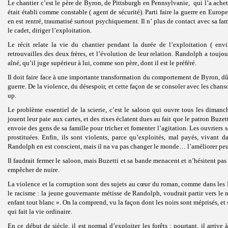
Le chantier c’est le père de Byron, de Pittsburgh en Pennsylvanie, qui l’a acheté
était établi comme constable ( agent de sécurité). Parti faire la guerre en Europ
en est rentré, traumatisé surtout psychiquement. Il n’ plus de contact avec sa f
le cadet, diriger l’exploitation.
Le récit relate la vie du chantier pendant la durée de l’exploitation ( envi
retrouvailles des deux frères, et l’évolution de leur relation. Randolph a toujo
aîné, qu’il juge supérieur à lui, comme son père, dont il est le préféré.
Il doit faire face à une importante transformation du comportement de Byron, dû
guerre. De la violence, du désespoir, et cette façon de se consoler avec les chan
up.
Le problème essentiel de la scierie, c’est le saloon qui ouvre tous les dimanch
jouent leur paie aux cartes, et des rixes éclatent dues au fait que le patron Buzetti
envoie des gens de sa famille pour tricher et fomenter l’agitation. Les ouvriers 
prostituées. Enfin, ils sont violents, parce qu’exploités, mal payés, vivant d
Randolph en est conscient, mais il na va pas changer le monde… l’améliorer peu
Il faudrait fermer le saloon, mais Buzetti et sa bande menacent et n’hésitent pas
empêcher de nuire.
La violence et la corruption sont des sujets au cœur du roman, comme dans les 
le racisme : la jeune gouvernante métisse de Randolph, voudrait partir vers le 
enfant tout blanc ». On la comprend, vu la façon dont les noirs sont méprisés, et
qui fait la vie ordinaire.
En ce début de siècle, il est normal d’exploiter les forêts ; pourtant, il arrive