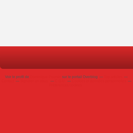
Voir le profil de
Dominique Poursin
sur le portail Overblog
Top articles
Contact
Signaler un abus
C.G.U.
Cookies et données personnelles
Préférences cookies