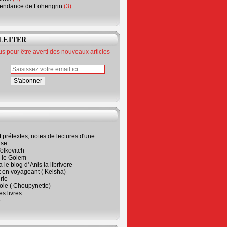
endance de Lohengrin
(3)
LETTER
 pour être averti des nouveaux articles
t prétextes, notes de lectures d'une
ise
olkovitch
a le Golem
 le blog d' Anis la librivore
t en voyageant ( Keisha)
rie
 joie ( Choupynette)
ses livres
e