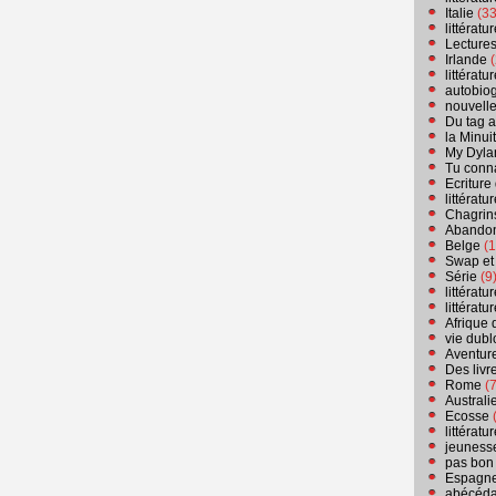
Italie
(33
littérat
Lecture
Irlande
(
littérat
autobio
nouvell
Du tag a
la Minui
My Dyla
Tu conn
Ecriture
littérat
Chagrins
Abandon
Belge
(1
Swap et
Série
(9
littérat
littérat
Afrique 
vie dubl
Aventure
Des livr
Rome
(7
Australi
Ecosse
(
littérat
jeuness
pas bon
Espagn
abécéda