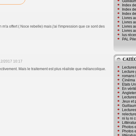
Guillaum
Index de
Index de
Index des
Livres a
Livres a
Livres a
 m'a offert ( Noce rebelle) mais j'ai l'impression que ce sont des
Livres a
lus réc
PAL Pile
CATÉ
12/2017 10:17
Lecture
fectivement. Mais le traitement est plus réaliste que mélancolique.
Lecture 
romans 
Cinéma
Etats Un
En vérité
Angleter
Lecture
Jeux et 
Guillaum
Lectures
relectur
ni lu ni
Littérat
Photos e
Photos e
littérat