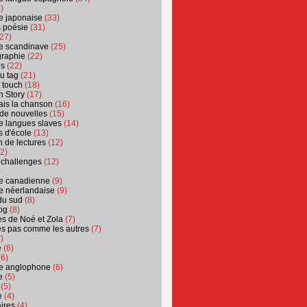
)
ure japonaise
(33)
s poésie
(31)
27)
ure scandinave
(25)
graphie
(22)
es
(22)
u tag
(21)
t touch
(18)
n Story
(17)
ais la chanson
(16)
 de nouvelles
(15)
ure langues slaves
(14)
 d'école
(13)
 de lectures
(12)
2)
 challenges
(12)
)
ure canadienne
(9)
ure néerlandaise
(9)
du sud
(8)
og
(8)
s de Noé et Zola
(7)
es pas comme les autres
(7)
)
e
(6)
6)
ure anglophone
(6)
e
(5)
(5)
e
(4)
ires
(4)