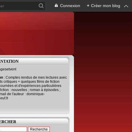
Connexion
+
Créer mon blog
ENTATION
agesetvent
ion
: Comptes rendus de mes lectures avec
s critiques + quelques films de fiction
journées et d'expériences particulières
fiction : nouvelles ; roman à épisodes ;
mail de l'auteur : dominique-
uf.fr
ERCHER