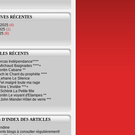
IVES RÉCENTES
 2025
(4)
2025
(1)
025
(8)
LES RÉCENTS
Cercas Indépendance****
Michaud Baignades ****+
entin Cabane **
ch le Chant du prophète ****
Lehane Le Silence
Fel malgré toute ma rage
ne L'Invitée ***+
Schlink La Petite fille
ntin Le voyant d'Etampes **
 John Mandel Hôtel de verre ***
 D'INDEX DES ARTICLES
ondine
ents blogs à consulter régulièrement!