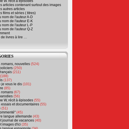
e W. récit à épisodes
s articles contenant surtout des images
s autres articles
 films et séries ( titres)
u nom de l'auteur A-D
u nom de l'auteur E-K
u nom de l'auteur L-P
u nom de l'auteur Q-Z
emment
 de livres à lire …
GORIES
s romans, nouvelles
(524)
policiers
(250)
français
(211)
(188)
is
(137)
 je vous le dis
(101)
re
(85)
s romans
(67)
parodies
(56)
e W, récit à épisodes
(55)
 essais et documentaires
(55)
e
(51)
 commenté"
(45)
ure langue allemande
(43)
t journal de vacances
(40)
t images d'ici
(35)
ure langue espagnole
(34)