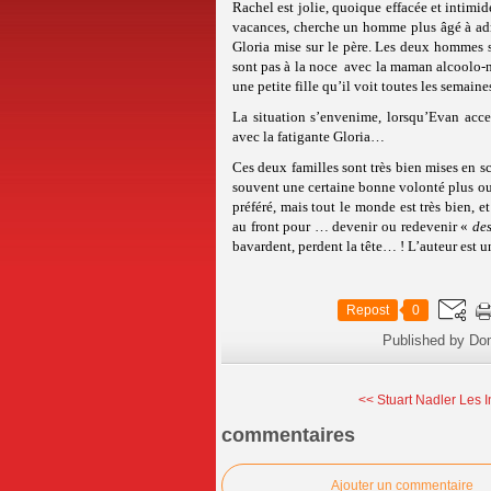
Rachel est jolie, quoique effacée et intimid
vacances, cherche un homme plus âgé à admi
Gloria mise sur le père. Les deux hommes se
sont pas à la noce avec la maman alcoolo-n
une petite fille qu’il voit toutes les semaine
La situation s’envenime, lorsqu’Evan acce
avec la fatigante Gloria…
Ces deux familles sont très bien mises en sc
souvent une certaine bonne volonté plus ou 
préféré, mais tout le monde est très bien, 
au front pour … devenir ou redevenir «
de
bavardent, perdent la tête… ! L’auteur est 
Repost
0
Published by Do
<< Stuart Nadler Les I
commentaires
Ajouter un commentaire