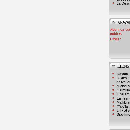
La Desc
NEWS
Abonnez-vous
publiés.
Email
LIENS
Dasola
Textes e
bruxello
Michel V
Carmill
Littérama
En lisan
Ma librai
Y'a d'la
Lilly et 
Sibyllin