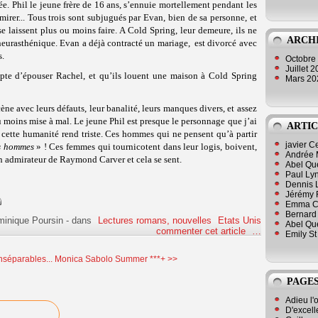
ée. Phil le jeune frère de 16 ans, s’ennuie mortellement pendant les
rer... Tous trois sont subjugués par Evan, bien de sa personne, et
 laissent plus ou moins faire. A Cold Spring, leur demeure, ils ne
ARCH
eurasthénique. Evan a déjà contracté un mariage, est divorcé avec
s.
Octobre
Juillet 
pte d’épouser Rachel, et qu’ils louent une maison à Cold Spring
Mars 2
ène avec leurs défauts, leur banalité, leurs manques divers, et assez
moins mise à mal. Le jeune Phil est presque le personnage que j’ai
ARTIC
et cette humanité rend triste. Ces hommes qui ne pensent qu’à partir
javier 
s hommes
» ! Ces femmes qui tournicotent dans leur logis, boivent,
Andrée 
un admirateur de Raymond Carver et cela se sent.
Abel Qu
Paul Lyn
Dennis 
Jérémy 
Emma Cli
Bernard 
minique Poursin
-
dans
Lectures romans, nouvelles
Etats Unis
Abel Que
commenter cet article
…
Emily St
nséparables...
Monica Sabolo Summer ***+ >>
PAGES
Adieu l'
D'excell