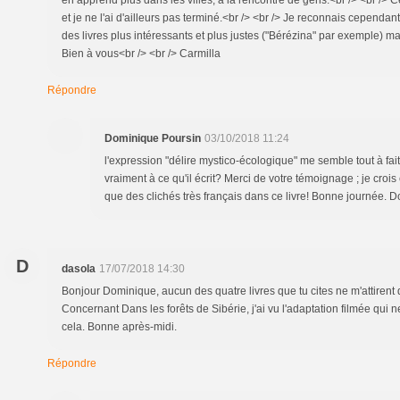
en apprend plus dans les villes, à la rencontre de gens.<br /> <br />
et je ne l'ai d'ailleurs pas terminé.<br /> <br /> Je reconnais cependan
des livres plus intéressants et plus justes ("Bérézina" par exemple) mai
Bien à vous<br /> <br /> Carmilla
Répondre
Dominique Poursin
03/10/2018 11:24
l'expression "délire mystico-écologique" me semble tout à fait 
vraiment à ce qu'il écrit? Merci de votre témoignage ; je crois
que des clichés très français dans ce livre! Bonne journée. 
D
dasola
17/07/2018 14:30
Bonjour Dominique, aucun des quatre livres que tu cites ne m'attirent 
Concernant Dans les forêts de Sibérie, j'ai vu l'adaptation filmée qui
cela. Bonne après-midi.
Répondre