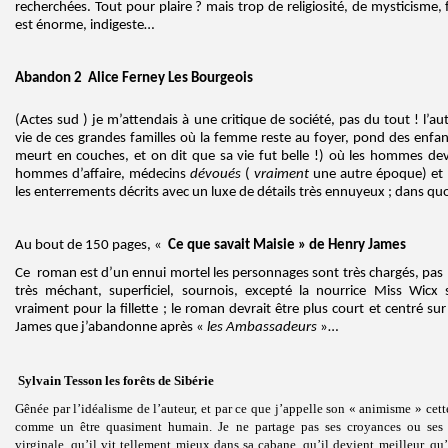
recherchées. Tout pour plaire ? mais trop de religiosité, de mysticisme, 
est énorme, indigeste…
Abandon 2 Alice Ferney Les Bourgeois
(Actes sud ) je m’attendais à une critique de société, pas du tout ! l’au
vie de ces grandes familles où la femme reste au foyer, pond des enf
meurt en couches, et on dit que sa vie fut belle !) où les hommes dev
hommes d’affaire, médecins
dévoués
(
vraiment
une autre époque) et le
les enterrements décrits avec un luxe de détails très ennuyeux ; dans qu
Au bout de 150 pages, «
Ce que savait Maisie » de Henry James
Ce roman est d’un ennui mortel les personnages sont très chargés, pas
très méchant, superficiel, sournois, excepté la nourrice Miss Wic
vraiment pour la fillette ; le roman devrait être plus court et centré su
James que j’abandonne après «
les Ambassadeurs
»…
Sylvain Tesson les forêts de Sibérie
Gênée par l’idéalisme de l’auteur, et par ce que j’appelle son « animisme » cett
comme un être quasiment humain. Je ne partage pas ses croyances ou ses 
virginale, qu’il vit tellement mieux dans sa cabane, qu’il devient meilleur, qu’