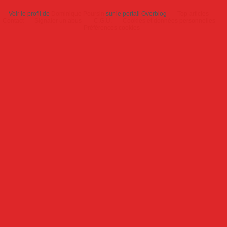
Voir le profil de
Dominique Poursin
sur le portail Overblog
Top articles
Contact
Signaler un abus
C.G.U.
Cookies et données personnelles
Préférences cookies