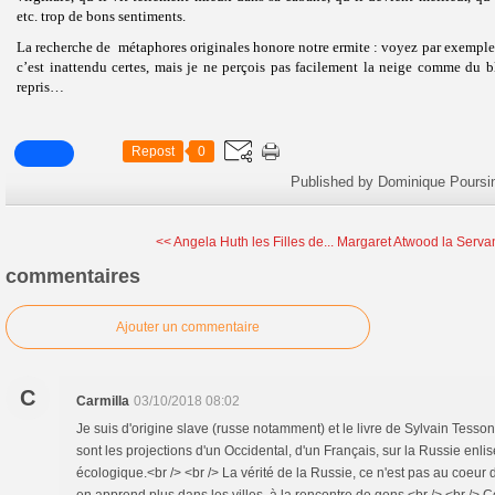
etc. trop de bons sentiments.
La recherche de métaphores originales honore notre ermite : voyez par exempl
c’est inattendu certes, mais je ne perçois pas facilement la neige comme du b
repris…
Repost
0
Published by Dominique Poursi
<< Angela Huth les Filles de...
Margaret Atwood la Servan
commentaires
Ajouter un commentaire
C
Carmilla
03/10/2018 08:02
Je suis d'origine slave (russe notamment) et le livre de Sylvain Tesso
sont les projections d'un Occidental, d'un Français, sur la Russie enli
écologique.<br /> <br /> La vérité de la Russie, ce n'est pas au coeur 