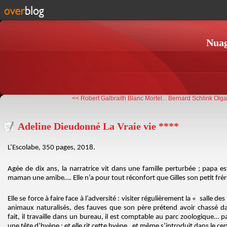
Nuag
<< Robert Galbraith Blanc Mortel...
Bernard Schlink Olga
Adeline Dieudonné La Vraie vie ****
L’Escolabe, 350 pages, 2018.
Agée de dix ans, la narratrice vit dans une famille perturbée ; papa e
maman une amibe…. Elle n’a pour tout réconfort que Gilles son petit frèr
Elle se force à faire face à l’adversité : visiter régulièrement la « salle d
animaux naturalisés, des fauves que son père prétend avoir chassé da
fait, il travaille dans un bureau, il est comptable au parc zoologique… 
une tête d’hyène ; et elle rit cette hyène , et même s’introduit dans le c