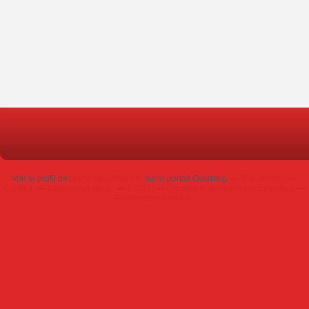
Voir le profil de
Dominique Poursin
sur le portail Overblog
Top articles
Contact
Signaler un abus
C.G.U.
Cookies et données personnelles
Préférences cookies