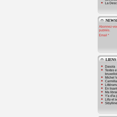
La Desc
NEWS
Abonnez-vous
publiés.
Email
LIENS
Dasola
Textes e
bruxello
Michel V
Carmill
Littérama
En lisan
Ma librai
Y'a d'la
Lilly et 
Sibyllin