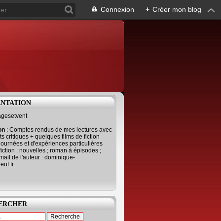
Connexion
+
Créer mon blog
ENTATION
agesetvent
ion
: Comptes rendus de mes lectures avec
s critiques + quelques films de fiction
journées et d'expériences particulières
fiction : nouvelles ; roman à épisodes ;
mail de l'auteur : dominique-
uf.fr
ERCHER