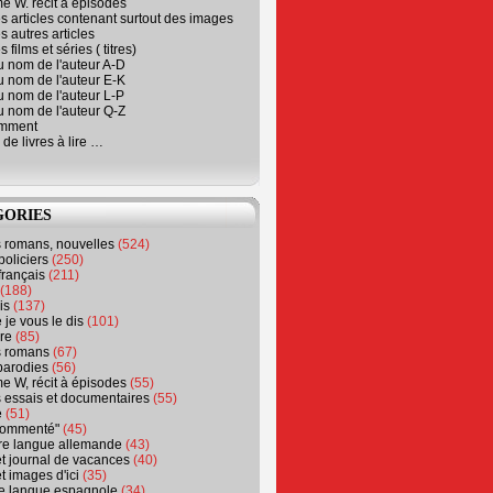
e W. récit à épisodes
s articles contenant surtout des images
s autres articles
 films et séries ( titres)
u nom de l'auteur A-D
u nom de l'auteur E-K
u nom de l'auteur L-P
u nom de l'auteur Q-Z
emment
 de livres à lire …
GORIES
s romans, nouvelles
(524)
policiers
(250)
français
(211)
(188)
is
(137)
 je vous le dis
(101)
re
(85)
s romans
(67)
parodies
(56)
e W, récit à épisodes
(55)
 essais et documentaires
(55)
e
(51)
 commenté"
(45)
ure langue allemande
(43)
t journal de vacances
(40)
t images d'ici
(35)
ure langue espagnole
(34)