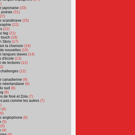
)
ure japonaise
(33)
s poésie
(31)
27)
ure scandinave
(25)
graphie
(22)
es
(22)
u tag
(21)
t touch
(18)
n Story
(17)
ais la chanson
(16)
 de nouvelles
(15)
ure langues slaves
(14)
 d'école
(13)
 de lectures
(12)
2)
 challenges
(12)
)
ure canadienne
(9)
ure néerlandaise
(9)
du sud
(8)
og
(8)
s de Noé et Zola
(7)
es pas comme les autres
(7)
)
e
(6)
6)
ure anglophone
(6)
e
(5)
(5)
e
(4)
ires
(4)