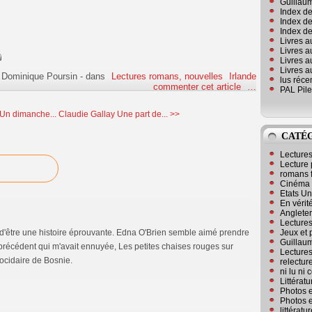
Guillaum
Index de
Index de
Index des
Livres a
Livres a
Livres a
Livres a
 Dominique Poursin
-
dans
Lectures romans, nouvelles
Irlande
lus réc
commenter cet article
…
PAL Pile
Un dimanche...
Claudie Gallay Une part de... >>
CATÉ
Lecture
Lecture 
romans 
Cinéma
Etats Un
En vérité
Angleter
Lecture
 d'être une histoire éprouvante. Edna O'Brien semble aimé prendre
Jeux et 
Guillaum
précédent qui m'avait ennuyée, Les petites chaises rouges sur
Lectures
ocidaire de Bosnie.
relectur
ni lu ni
Littérat
Photos e
Photos e
littérat