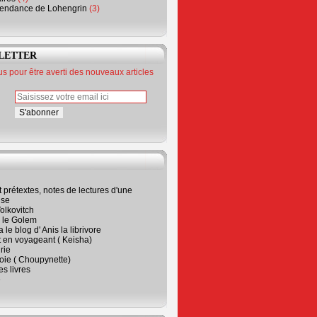
endance de Lohengrin
(3)
LETTER
 pour être averti des nouveaux articles
t prétextes, notes de lectures d'une
ise
olkovitch
a le Golem
 le blog d' Anis la librivore
t en voyageant ( Keisha)
rie
 joie ( Choupynette)
ses livres
e