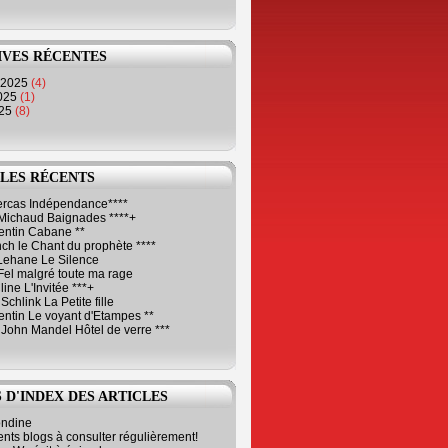
IVES RÉCENTES
 2025
(4)
2025
(1)
025
(8)
LES RÉCENTS
Cercas Indépendance****
Michaud Baignades ****+
entin Cabane **
ch le Chant du prophète ****
Lehane Le Silence
Fel malgré toute ma rage
ne L'Invitée ***+
Schlink La Petite fille
ntin Le voyant d'Etampes **
 John Mandel Hôtel de verre ***
 D'INDEX DES ARTICLES
ondine
ents blogs à consulter régulièrement!