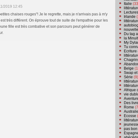
Italie
(33
11/2019 12:45
littérat
Lecture
etites chaises rouges"! Je le regrette, mais je n'arrivais pas à m'y
Irlande
(
 est très différent. On éprouve tout de suite de l'empathie pour les
littérat
autobio
jeune fille est très combative et son parcours peut générer de
nouvell
ur.
Du tag a
la Minui
My Dyla
Tu conn
Ecriture
littérat
Chagrins
Abandon
Belge
(1
Swap et
Série
(9
littérat
littérat
Afrique 
vie dubl
Aventure
Des livr
Rome
(7
Australi
Ecosse
(
littérat
jeuness
pas bon
Espagn
abécéda