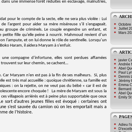
es dans une immense forêt réduites en esclavage, malnutries,
ARCH
t pour le compte de la secte, elle ne sera plus violée : Lui
s de l’argent pour aider sa mère miséreuse s’il s’engageait.
Octobre
Juillet 
 au groupe de criminels. Le couple engendre un enfant, et
Mars 2
etite fille qu’elle peine à nourrir. Mahmoud revient d’un
 on l’ampute, et on lui donne le rôle de sentinelle. Lorsqu’un
oko Haram, il aidera Maryam à s’enfuir.
ARTIC
i une compagne d’infortune, elles sont perdues affamées
javier 
s trouvent sur leur chemin, se cachent…
Andrée 
Abel Qu
Paul Lyn
 Car Maryam n’en est pas à la fin de ses malheurs. Si, plus
Dennis 
lle est très mal accueillie : quoique chrétienne, sa famille est
Jérémy 
Emma Cli
ïques : on la rejette, on ne veut pas du bébé « car il est de
Bernard 
’adolescente encore choquée ! La mère de Maryam est sous la
Abel Que
ces villageois arriérés est à peine plus supportable que ceux
Emily St
Le sort d’autres jeunes filles est évoqué : certaines ont
une s’est sauvée du camion où on les emportait mais a
mme de l'histoire.
PAGES
Adieu l'
D'excell