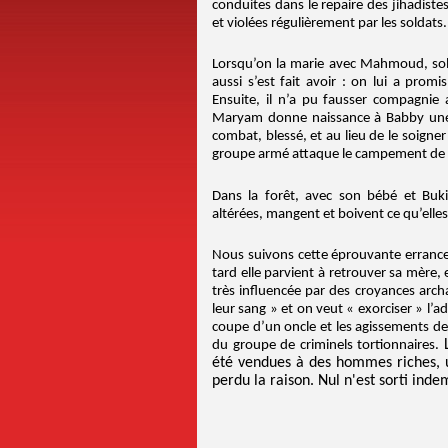
conduites dans le repaire des jihadist
et violées régulièrement par les soldats.
Lorsqu’on la marie avec Mahmoud, solda
aussi s’est fait avoir : on lui a promi
Ensuite, il n’a pu fausser compagnie
Maryam donne naissance à Babby une p
combat, blessé, et au lieu de le soigner
groupe armé attaque le campement de B
Dans la forêt, avec son bébé et Buk
altérées, mangent et boivent ce qu’elle
Nous suivons cette éprouvante errance.
tard elle parvient à retrouver sa mère, e
très influencée par des croyances archa
leur sang » et on veut « exorciser » l
coupe d’un oncle et les agissements de 
du groupe de criminels tortionnaires.
été vendues à des hommes riches, 
perdu la raison. Nul n'est sorti inde