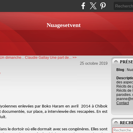
Nuagesetvent
Un dimanche...
Claudie Gallay Une part de... >>
PRÉS
25 octobre 2019
Blog
: Nu
*
Descript
des aspect
Récits de 
Récits de 
parodies. 
jeanne@ne
Contact
des lycéennes enlevées par Boko Haram en avril 2014 à Chibok
est documentée, sur place, a interviewée des rescapées. En est
duit.
RECH
ns le dortoir où elle dormait avec ses congénères. Elles sont