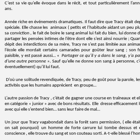
C’est sa vie qu’elle évoque dans le récit, et tout particulièrement l’an
ans.
Année riche en événements dramatiques. Il faut dire que Tracy était dep
spéciale. Elle chasse les animaux ( petits et l’habitude aidant un peu plu
sa conviction , le fait de boire le sang animal lui fait du bien, lui donne 
partager les pensées intimes de l’être dont elle s’est ainsi nourrie ; Quand
dépit des interdictions de sa mère, Tracy ne s’est pas limitée aux anima
l’école elle mordait certains camarades pour goûter leur sang ; son f
paisible, y est passé aussi… «
Partager ce qu’il y a dans le sang, y’a p
d’une autre personne »
. Sauf qu’elle ne donne son sang à personne, c’es
éventuellement) qu’il lui faut.
D’où une solitude revendiquée, de Tracy, peu de goût pour la parole, le
activités que les humains apprécient en groupe…
L’autre passion de Tracy , c’était de gagner une course en traîneaux et e
en catégorie « junior » avec de bons résultats. Elle dresse efficacement 
avec qui elle s’entend bien… sans leur faire de mal…
Un jour que Tracy vagabondait dans la forêt sans permission, ( elle étai
on sait pourquoi) un homme de forte carrure lui tombe dessus et e
conscience , elle trouve du sang et son couteau sorti. A-t-elle blessé l’h