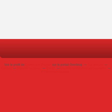
Voir le profil de
Dominique Poursin
sur le portail Overblog
Top articles
Contact
Signaler un abus
C.G.U.
Cookies et données personnelles
Préférences cookies