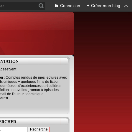
Connexion
+
Créer mon blog
ENTATION
agesetvent
ion
: Comptes rendus de mes lectures avec
s critiques + quelques films de fiction
journées et d'expériences particulières
fiction : nouvelles ; roman à épisodes ;
mail de l'auteur : dominique-
uf.fr
ERCHER