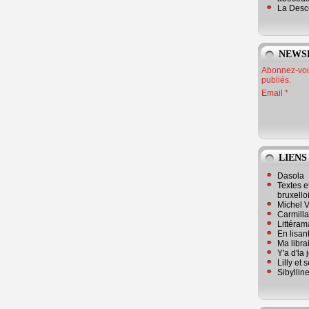
La Desc
NEWS
Abonnez-vous
publiés.
Email
LIENS
Dasola
Textes e
bruxello
Michel V
Carmill
Littérama
En lisan
Ma librai
Y'a d'la
Lilly et 
Sibyllin