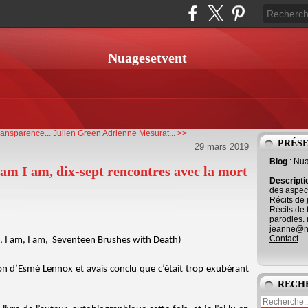
Nuagesetvent
ansparence...
Julien Green Adrienne Mesurat... >>
PRÉS
29 mars 2019
Blog
: Nu
am I am, dix-sept rencontres avec la mort
Descript
des aspect
Récits de 
Récits de 
parodies. 
jeanne@ne
Contact
am, I am, I am, Seventeen Brushes with Death)
ition d’Esmé Lennox et avais conclu que c’était trop exubérant
RECH