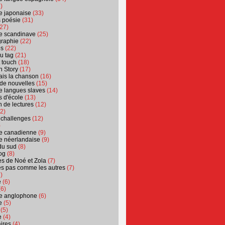
)
ure japonaise
(33)
s poésie
(31)
27)
ure scandinave
(25)
graphie
(22)
es
(22)
u tag
(21)
t touch
(18)
n Story
(17)
ais la chanson
(16)
 de nouvelles
(15)
ure langues slaves
(14)
 d'école
(13)
 de lectures
(12)
2)
 challenges
(12)
)
ure canadienne
(9)
ure néerlandaise
(9)
du sud
(8)
og
(8)
s de Noé et Zola
(7)
es pas comme les autres
(7)
)
e
(6)
6)
ure anglophone
(6)
e
(5)
(5)
e
(4)
ires
(4)