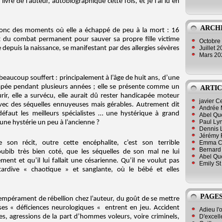
vre de l’auteur, autobiographique cette fois, et je l’ai lu en
ARCH
 donc des moments où elle a échappé de peu à la mort : 16
écit du combat permanent pour sauver sa propre fille victime
Octobre
Juillet 
depuis la naissance, se manifestant par des allergies sévères
Mars 2
 beaucoup souffert : principalement à l’âge de huit ans, d’une
apée pendant plusieurs années ; elle se présente comme un
ARTIC
ourir, elle a survécu, elle aurait dû rester handicapée moteur
javier 
vec des séquelles ennuyeuses mais gérables. Autrement dit
Andrée 
faut les meilleurs spécialistes … une hystérique à grand
Abel Qu
Paul Lyn
 une hystérie un peu à l’ancienne ?
Dennis 
Jérémy 
 son récit, outre cette encéphalite, c’est son terrible
Emma Cli
Bernard 
oubib très bien coté, que les séquelles de son mal ne lui
Abel Que
nt et qu’il lui fallait une césarienne. Qu’il ne voulut pas
Emily St
ardive « chaotique » et sanglante, où le bébé et elles
PAGES
empérament de rébellion chez l’auteur, du goût de se mettre
ses « déficiences neurologiques « entrent en jeu. Accident
Adieu l'
D'excell
s, agressions de la part d’hommes voleurs, voire criminels,