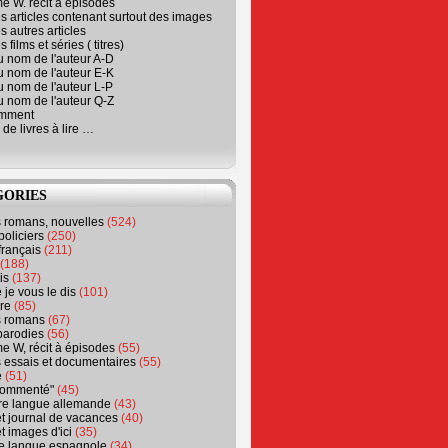
e W. récit à épisodes
s articles contenant surtout des images
s autres articles
 films et séries ( titres)
u nom de l'auteur A-D
u nom de l'auteur E-K
u nom de l'auteur L-P
u nom de l'auteur Q-Z
emment
 de livres à lire …
GORIES
s romans, nouvelles
(524)
policiers
(250)
français
(211)
(188)
is
(137)
 je vous le dis
(101)
re
(85)
s romans
(67)
parodies
(56)
e W, récit à épisodes
(55)
 essais et documentaires
(55)
e
(51)
 commenté"
(45)
ure langue allemande
(43)
t journal de vacances
(40)
t images d'ici
(35)
ure langue espagnole
(34)