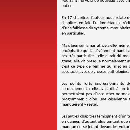
Pourtant me voilà de nouveau avec un li
entier.
En 17 chapitres l’auteur nous relate
chapitres en fait, l’ultime étant le r
d’une faiblesse du système immunitaire 
en particulier.
Mais bien sûr la narratrice a elle-même
encéphalite qui l’a sévèrement handic
cas très particulier : elle aurait dû m
grave, elle vit presque normalement a
c’est ce type de femme qui met en dé
spectacle, avec de grosses pathologies,
Les points forts impressionnants de
accouchement : elle avait dit à un t
permettaient pas d’accoucher normaleme
programmer : d’où une césarienne t
manquèrent y rester.
Les autres chapitres témoignent d’un t
en danger, d’autant plus tentant que 
manqué en se jetant devant les voiture