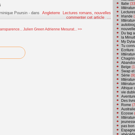
Italie
(33
littérat
Lecture
minique Poursin
-
dans
Angleterre
Lectures romans, nouvelles
Irlande
(
commenter cet article
…
littérat
autobio
nouvell
ansparence...
Julien Green Adrienne Mesurat... >>
Du tag a
la Minui
My Dyla
Tu conn
Ecriture
littérat
Chagrins
Abandon
Belge
(1
Swap et
Série
(9
littérat
littérat
Afrique 
vie dubl
Aventure
Des livr
Rome
(7
Australi
Ecosse
(
littérat
jeuness
pas bon
Espagn
abécéda