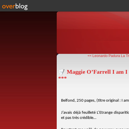
<< Leonardo Padura La Tr
Maggie O’Farrell I am I 
***
Belfond, 250 pages, (titre original : I 
J’avais déjà feuilleté L’Etrange dispar
et pas très crédible…