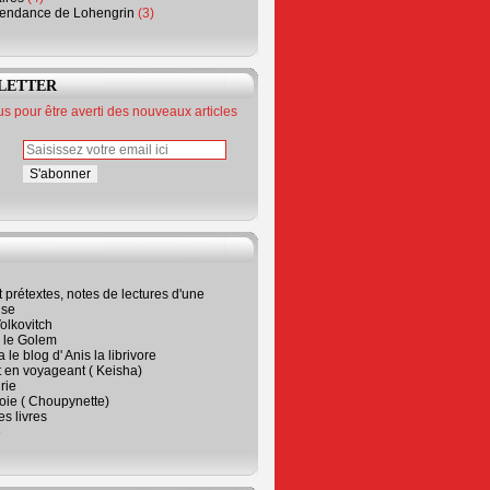
endance de Lohengrin
(3)
LETTER
 pour être averti des nouveaux articles
t prétextes, notes de lectures d'une
ise
olkovitch
a le Golem
 le blog d' Anis la librivore
t en voyageant ( Keisha)
rie
 joie ( Choupynette)
ses livres
e