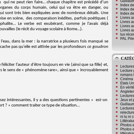
Guillaum
ui ne peut rien faire… chaque chapitre est précédé d’un
Index de
organes du corps humain, celui qui va être en danger, ou
Index de
qui sont très bien expliquées avec de nombreux détails. Une
Index des
Livres a
a mise en scène, des comparaison inédites, parfois poétiques (
Livres a
ncéphalite… Le verbe est exubérant, comme je l’avais déjà
Livres a
ouvailles (le récit du voyage scolaire à Rome…).
Livres a
lus réc
PAL Pile
l’eau, dans la mer : la narratrice a plusieurs fois manqué se
e cache pas qu’elle est attirée par les profondeurs
ce goudron
CATÉ
éliciter l’auteur d’être toujours en vie (ainsi que sa fille) et,
Lecture
ns le sens de « phénomène rare», ainsi que « incroyablement
Lecture 
romans 
Cinéma
Etats Un
En vérité
Angleter
Lecture
Jeux et 
sez intéressantes, il y a des questions pertinentes « est-on
Guillaum
rt ? « comment traiter ce type de situation…
Lectures
relectur
ni lu ni
Littérat
Photos e
Photos e
littérat