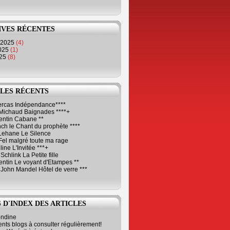
IVES RÉCENTES
 2025
(4)
2025
(1)
025
(8)
LES RÉCENTS
Cercas Indépendance****
Michaud Baignades ****+
entin Cabane **
ch le Chant du prophète ****
Lehane Le Silence
Fel malgré toute ma rage
ne L'Invitée ***+
Schlink La Petite fille
ntin Le voyant d'Etampes **
 John Mandel Hôtel de verre ***
 D'INDEX DES ARTICLES
ondine
ents blogs à consulter régulièrement!