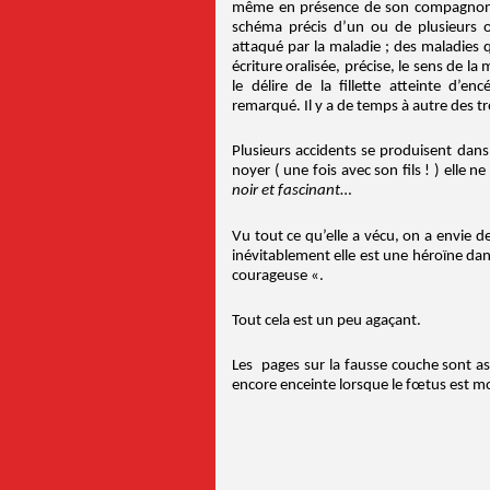
même en présence de son compagnon q
schéma précis d’un ou de plusieurs 
attaqué par la maladie ; des maladies 
écriture oralisée, précise, le sens de l
le délire de la fillette atteinte d’e
remarqué. Il y a de temps à autre des tr
Plusieurs accidents se produisent dans 
noyer ( une fois avec son fils ! ) elle n
noir et fascinant
…
Vu tout ce qu’elle a vécu, on a envie de f
inévitablement elle est une héroïne da
courageuse «.
Tout cela est un peu agaçant.
Les pages sur la fausse couche sont as
encore enceinte lorsque le fœtus est mo