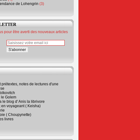
endance de Lohengrin
(3)
LETTER
 pour être averti des nouveaux articles
t prétextes, notes de lectures d'une
ise
olkovitch
a le Golem
 le blog d' Anis la librivore
t en voyageant ( Keisha)
rie
 joie ( Choupynette)
ses livres
e