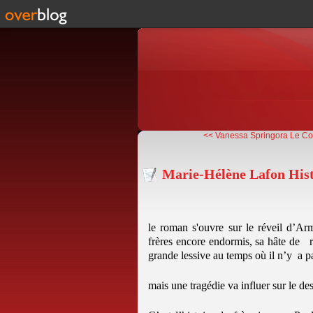
<< Vanessa Springora Le Co
Marie-Hélène Lafon Histo
le roman s'ouvre sur le réveil d’Ar
frères encore endormis, sa hâte de re
grande lessive au temps où il n’y a p
mais une tragédie va influer sur le des