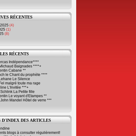
IVES RÉCENTES
 2025
(4)
2025
(1)
025
(8)
LES RÉCENTS
Cercas Indépendance****
Michaud Baignades ****+
entin Cabane **
ch le Chant du prophète ****
Lehane Le Silence
Fel malgré toute ma rage
ne L'Invitée ***+
Schlink La Petite fille
ntin Le voyant d'Etampes **
 John Mandel Hôtel de verre ***
 D'INDEX DES ARTICLES
ondine
ents blogs à consulter régulièrement!