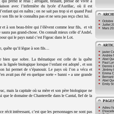
 qui prend le relai ; arrogant, brillant, pressé de vivre à
aison avec l’infirmière du lycée d'Aurillac, où il est
enfant qui en naîtra ; on ne sait pas trop si et quand Paul
ARCH
e son fils ne le connaîtra pas et ne sera pas reçu chez lui.
Octobre
Juillet 
 et à son beau-frère qui l’élèvent comme leur fils, et vit
Mars 2
ne saura pas grand-chose. On connaît mieux celle d’André,
pour qui le pays natal c’est Figeac dans le Lot.
ARTIC
, quête qu’il lègue à son fils…
javier 
Andrée 
nte bien que sobre. La thématique est celle de la quête
Abel Qu
Paul Lyn
s la lignée biologique lorsque l’enfant est adopté , et son
Dennis 
ion lui permet de s’épanouir. Le pays où l’on a vécu et
Jérémy 
Emma Cli
 n’en avait pas été en quelque sorte « banni » a une grande
Bernard 
Abel Que
Emily St
eac, mais la capitale où sa mère et son père biologique ne
si que le domaine de Chanterelle dans le Cantal, fief de la
PAGES
Adieu l'
D'excell
 ce récit intéressant, c’est que les personnages ne sont pas