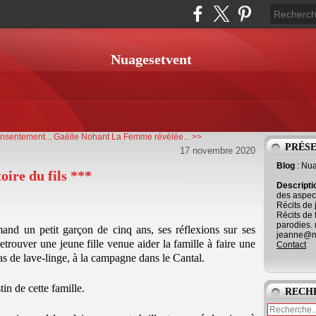
Nuagesetvent
nsentement...
Gaëlle Nohant La Femme révélée... >>
PRÉS
17 novembre 2020
Blog
: Nu
ire du fils ***
Descript
des aspect
Récits de 
Récits de 
parodies. 
mand un petit garçon de cinq ans, ses réflexions sur ses
jeanne@ne
trouver une jeune fille venue aider la famille à faire une
Contact
as de lave-linge, à la campagne dans le Cantal.
tin de cette famille.
RECH