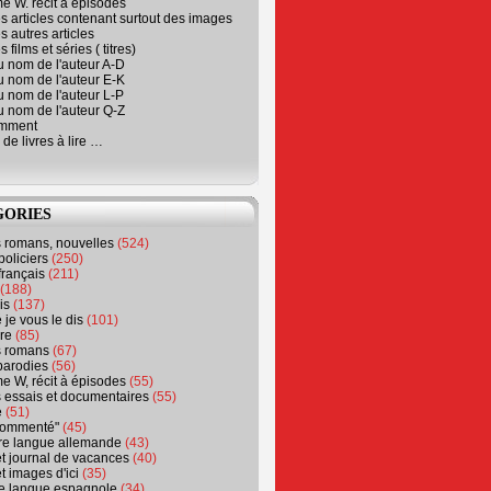
e W. récit à épisodes
s articles contenant surtout des images
s autres articles
 films et séries ( titres)
u nom de l'auteur A-D
u nom de l'auteur E-K
u nom de l'auteur L-P
u nom de l'auteur Q-Z
emment
 de livres à lire …
GORIES
s romans, nouvelles
(524)
policiers
(250)
français
(211)
(188)
is
(137)
 je vous le dis
(101)
re
(85)
s romans
(67)
parodies
(56)
e W, récit à épisodes
(55)
 essais et documentaires
(55)
e
(51)
 commenté"
(45)
ure langue allemande
(43)
t journal de vacances
(40)
t images d'ici
(35)
ure langue espagnole
(34)