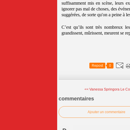
suffisamment mis en scène, leurs exi
ignorer pas mal de choses, des événem
suggérées, de sorte qu'on a peine à le
C’est qu’ils sont très nombreux les
grandissent, mûrissent, meurent se r
Repost
0
<< Vanessa Springora Le Co
commentaires
Ajouter un commentaire