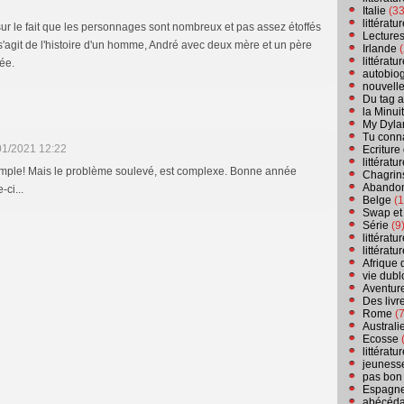
Italie
(33
littérat
sur le fait que les personnages sont nombreux et pas assez étoffés
Lecture
 s'agit de l'histoire d'un homme, André avec deux mère et un père
Irlande
(
littérat
ée.
autobio
nouvell
Du tag a
la Minui
My Dyla
Tu conn
01/2021 12:22
Ecriture
littérat
e simple! Mais le problème soulevé, est complexe. Bonne année
Chagrins
Abandon
-ci...
Belge
(1
Swap et
Série
(9
littérat
littérat
Afrique 
vie dubl
Aventure
Des livr
Rome
(7
Australi
Ecosse
(
littérat
jeuness
pas bon
Espagn
abécéda