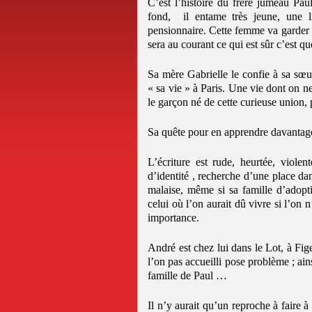
C’est l’histoire du frère jumeau Paul
fond, il entame très jeune, une li
pensionnaire. Cette femme va garder l’
sera au courant ce qui est sûr c’est qu
Sa mère Gabrielle le confie à sa sœur
« sa vie » à Paris. Une vie dont on 
le garçon né de cette curieuse union, 
Sa quête pour en apprendre davantage
L’écriture est rude, heurtée, viole
d’identité , recherche d’une place dan
malaise, même si sa famille d’adopt
celui où l’on aurait dû vivre si l’on
importance.
André est chez lui dans le Lot, à Fig
l’on pas accueilli pose problème ; ain
famille de Paul …
Il n’y aurait qu’un reproche à faire à