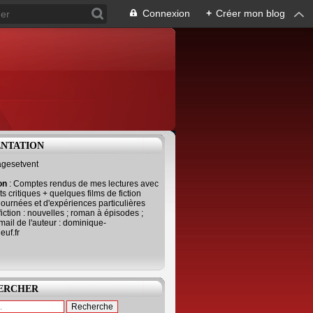
Connexion
+
Créer mon blog
ENTATION
agesetvent
ion
: Comptes rendus de mes lectures avec
s critiques + quelques films de fiction
journées et d'expériences particulières
fiction : nouvelles ; roman à épisodes ;
mail de l'auteur : dominique-
uf.fr
ERCHER