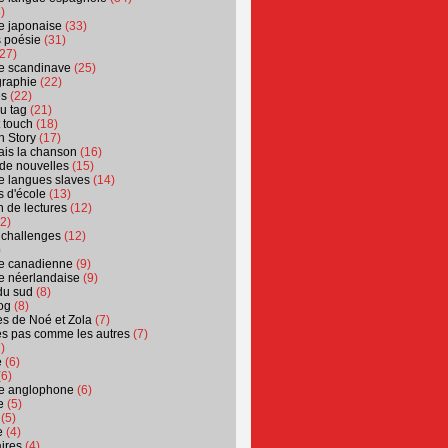
)
ure japonaise
(33)
s poésie
(31)
27)
ure scandinave
(25)
graphie
(22)
es
(22)
u tag
(21)
t touch
(18)
n Story
(17)
ais la chanson
(16)
 de nouvelles
(15)
ure langues slaves
(14)
 d'école
(13)
 de lectures
(12)
2)
 challenges
(12)
)
ure canadienne
(9)
ure néerlandaise
(9)
du sud
(8)
og
(8)
s de Noé et Zola
(7)
es pas comme les autres
(7)
)
e
(6)
6)
ure anglophone
(6)
e
(5)
(5)
e
(4)
ires
(4)