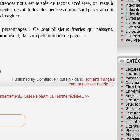
Guillaum
stences nous est relatée de façons accélérée, on reste à
Index de
ents , des attitudes, des pensées qui ne sont pas vraiment
Index de
Index des
s imaginer...
Livres a
Livres a
Livres a
 personnages ! Ce sont plusieurs fratries qui naissent,
Livres a
eproduisent, dans un petit nombre de pages…
lus réc
PAL Pile
CATÉ
Lecture
Lecture 
romans 
Published by Dominique Poursin
-
dans
romans français
Cinéma
commenter cet article
…
Etats Un
En vérité
Angleter
nsentement...
Gaëlle Nohant La Femme révélée... >>
Lecture
Jeux et 
Guillaum
Lectures
relectur
ni lu ni
Littérat
Photos e
Photos e
littérat