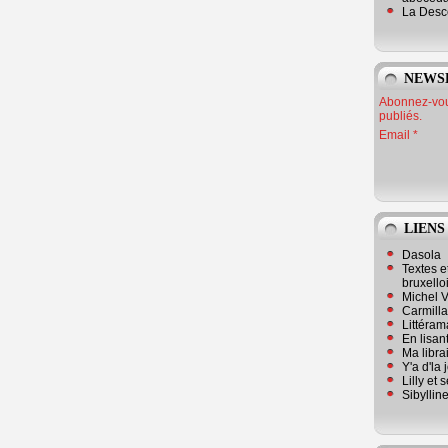
La Desc
NEWS
Abonnez-vous
publiés.
Email
LIENS
Dasola
Textes e
bruxello
Michel V
Carmill
Littérama
En lisan
Ma librai
Y'a d'la
Lilly et 
Sibyllin