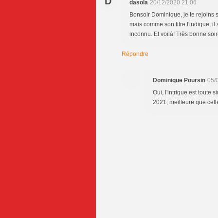
D
dasola
20/12/2020 21:06
Bonsoir Dominique, je te rejoins 
mais comme son titre l'indique, il
inconnu. Et voilà! Très bonne soir
Répondre
Dominique Poursin
05/
Oui, l'intrigue est tout
2021, meilleure que celle