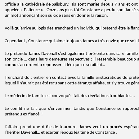
officie à la cathédrale de Salisbury. Ils sont mariés depuis 7 ans et ont
appelée « Patience » . Onze ans plus tôt Constance a perdu son fiancé sir
un mot annonçant son suicide sans en donner la raison.
Voilà qu’arrive au logis des Trenchard un individu qui prétend être le fian
Cependant , Constance qui aime toujours James a très envie que ce soit 
Le prétendu James Davenall s’est également présenté dans sa « famille 
son oncle … dans leurs demeures respectives ; Il ressemble beaucoup 
connu s’accordent à repousser l’idée que ce serait lui…
Trenchard doit entrer en contact avec la famille aristocratique du pré
lequel il n’aurait pas été reçu sans cette étrange affaire, et s’y trouve gên
Le médecin de famille est convoqué , fait des révélations troublantes...
Le conflit ne fait que s’envenimer, tandis que Constance se rappro
prétendu ex fiancé !
l’affaire prend une drôle de tournure, James veut un procès espérant
l’héritier Davenall… et écarter l’époux légitime de Constance .