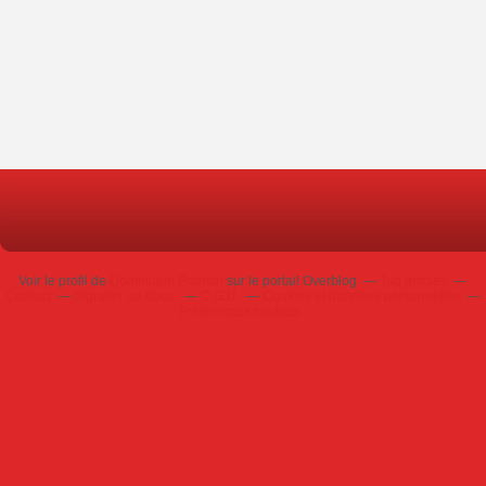
Voir le profil de
Dominique Poursin
sur le portail Overblog
Top articles
Contact
Signaler un abus
C.G.U.
Cookies et données personnelles
Préférences cookies