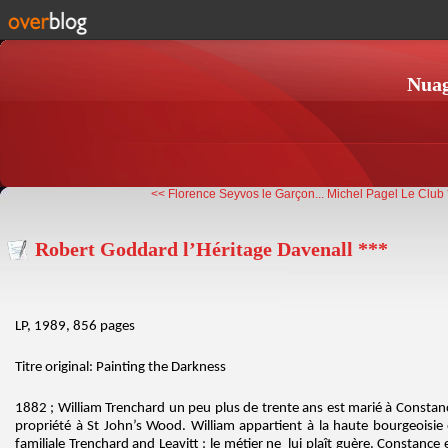
Nuag
<< Florence Seyvos le Garçon...
Michel Pagel Le Club 
Robert Goddard l’Héritage Davenall ***
LP, 1989, 856 pages
Titre original: Painting the Darkness
1882 ; William Trenchard un peu plus de trente ans est marié à Constance
propriété à St John’s Wood. William appartient à la haute bourgeoisie e
familiale Trenchard and Leavitt ; le métier ne lui plaît guère. Constance e