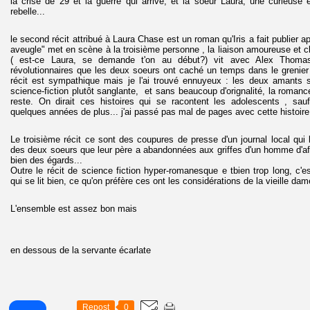
la crise de 29 et la guerre qui arrive; et la soeur Laura, une curieuse 
rebelle...
le second récit attribué à Laura Chase est un roman qu'Iris a fait publier apr
aveugle" met en scène à la troisième personne , la liaison amoureuse et c
( est-ce Laura, se demande t'on au début?) vit avec Alex Thoma
révolutionnaires que les deux soeurs ont caché un temps dans le grenier
récit est sympathique mais je l'ai trouvé ennuyeux : les deux amants s
science-fiction plutôt sanglante, et sans beaucoup d'orignalité, la romance
reste. On dirait ces histoires qui se racontent les adolescents , sau
quelques années de plus... j'ai passé pas mal de pages avec cette histoire.
Le troisième récit ce sont des coupures de presse d'un journal local qui l
des deux soeurs que leur père a abandonnées aux griffes d'un homme d'af
bien des égards...
Outre le récit de science fiction hyper-romanesque e tbien trop long, c'e
qui se lit bien, ce qu'on préfère ces ont les considérations de la vieille dam
L'ensemble est assez bon mais
en dessous de la servante écarlate
Repost
0