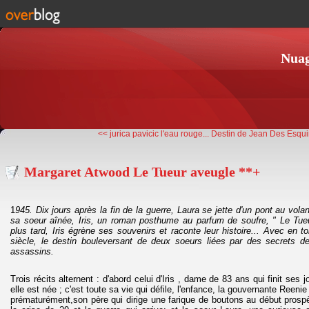
Nuag
<< jurica pavicic l'eau rouge...
Destin de Jean Des Esqui
Margaret Atwood Le Tueur aveugle **+
1
945. Dix jours après la fin de la guerre, Laura se jette d'un pont au volan
sa soeur aînée, Iris, un roman posthume au parfum de soufre, " Le Tue
plus tard, Iris égrène ses souvenirs et raconte leur histoire... Avec en t
siècle, le destin bouleversant de deux soeurs liées par des secrets 
assassins.
Trois récits alternent : d'abord celui d'Iris , dame de 83 ans qui finit ses
elle est née ; c'est toute sa vie qui défile, l'enfance, la gouvernante Reen
prématurément,son père qui dirige une farique de boutons au début prospèr