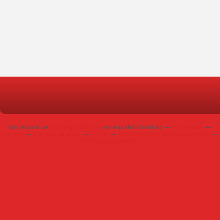
Voir le profil de
Dominique Poursin
sur le portail Overblog
Top articles
Contact
Signaler un abus
C.G.U.
Cookies et données personnelles
Préférences cookies