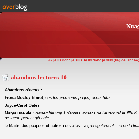
Nuag
<< je lis donc je suis
Je lis donc je suis (tag del'année)
abandons lectures 10
Abandons récents :
Fiona Mozley Elmet
; d
ès les premières pages, ennui total...
Joyce-Carol Oates
Marya une vie
: ressemble trop à d'autres romans de l'auteur tel la fille 
de façon parfois gênante.
le Maître des poupées et autres nouvelles.
Déçue également... je ne la lira