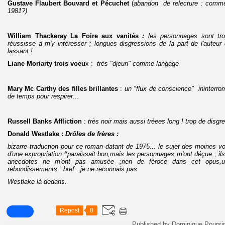
Gustave Flaubert Bouvard et Pécuchet
(
abandon de relecture : comment
1981?)
William Thackeray La Foire aux vanités
:
les personnages sont tro
réussisse à m'y intéresser ; longues disgressions de la part de l'auteur 
lassant !
Liane Moriarty trois voeu
x :
très "djeun" comme langage
Mary Mc Carthy des filles brillantes
:
un "flux de conscience" ininterro
de temps pour respirer...
Russell Banks Affliction
:
très noir mais aussi trèees long ! trop de disgr
Donald Westlake :
Drôles de frères :
bizarre traduction pour ce roman datant de 1975... le sujet des moines v
d'une expropriation ^paraissait bon,mais les personnages m'ont déçue ; il
anecdotes ne m'ont pas amusée ;rien de féroce dans cet opus,
rebondissements : bref...je ne reconnais pas
Westlake là-dedans.
Repost
0
Published by Dominique Poursi