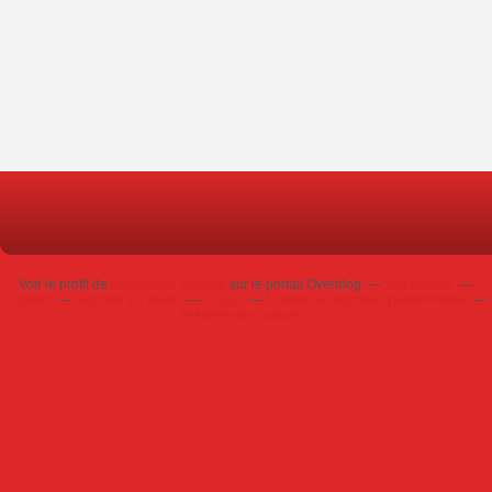
Voir le profil de
Dominique Poursin
sur le portail Overblog
Top articles
Contact
Signaler un abus
C.G.U.
Cookies et données personnelles
Préférences cookies