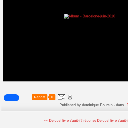
Repost
0
Published by dominique Poursin
-
dans
<< De quel livre s'agit-il? réponse
De quel livre s'agit-