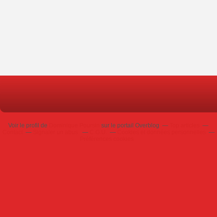
Voir le profil de
Dominique Poursin
sur le portail Overblog
Top articles
Contact
Signaler un abus
C.G.U.
Cookies et données personnelles
Préférences cookies