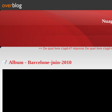
Nuag
<< De quel livre s'agit-il? réponse
De quel livre s'agit-
Album - Barcelone-juin-2010