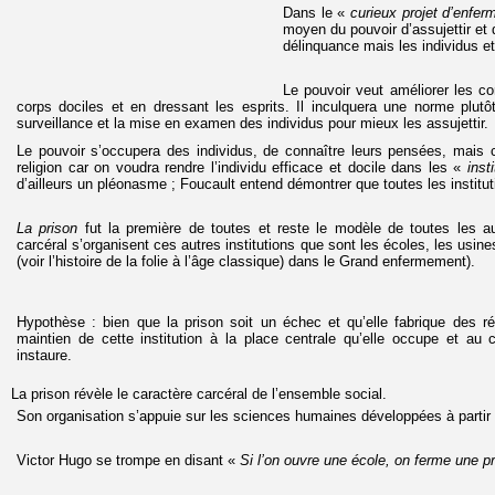
Dans le «
curieux projet d’enfer
moyen du pouvoir d’assujettir et 
délinquance mais les individus et
Le pouvoir veut améliorer les c
corps dociles et en dressant les esprits. Il inculquera une norme plutôt 
surveillance et la mise en examen des individus pour mieux les assujettir.
Le pouvoir s’occupera des individus, de connaître leurs pensées, mais c
religion car on voudra rendre l’individu efficace et docile dans les «
inst
d’ailleurs un pléonasme ; Foucault entend démontrer que toutes les instituti
La prison
fut la première de toutes et reste le modèle de toutes les au
carcéral s’organisent ces autres institutions que sont les écoles, les usine
(voir l’histoire de la folie à l’âge classique) dans le Grand enfermement).
Hypothèse : bien que la prison soit un échec et qu’elle fabrique des ré
maintien de cette institution à la place centrale qu’elle occupe et au con
instaure.
La prison révèle le caractère carcéral de l’ensemble social.
Son organisation s’appuie sur les sciences humaines développées à partir
Victor Hugo se trompe en disant «
Si l’on ouvre une école, on ferme une p