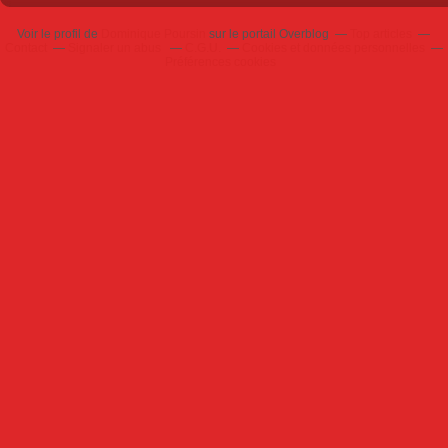
Voir le profil de
Dominique Poursin
sur le portail Overblog
Top articles
Contact
Signaler un abus
C.G.U.
Cookies et données personnelles
Préférences cookies