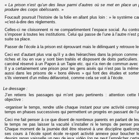
«
La prison n’est qu’un des lieux parmi d’autres où se met en place un
produire des corps obéIssants
. »
Foucault poursuit l’histoire de la folie en allant plus loin : » le système c
»c'est-à-dire des règlements.
Celles-ci ne cloisonnent ni ne compartimentent l’espace social. Au cont
s’imposer à toutes les institutions. Celui qui passe de l’une à l’autre n’est 
suite sa place.
Passer de l’école à la prison est éprouvant mais le délinquant y retrouve 
Ceci est d’autant plus vrai qu’il y a des hiérarchies dans la prison comme 
riches et /ou en vue y sont bien traités et disposent de doits particulier
carcéral réservé à un Papon à un Tapie etc. qui n’a rien de commun avec c
Il y a certainement une prison pour les gens aisés qui n’est pas la même 
aussi dans les prisons de « bons élèves » qui font des études et sor
s’ils viennent d’un milieu défavorisé, comme cela se voit à l’école.
Le dressage :
J’en retiens les passages qui m’ont paru pertinents : attention cette 
objective :
-organiser le temps, rendre utile chaque instant pour une activité corresp
temps en phases successives qui permettent un progrès en passant de l’un
Ceci me fait penser à ce que disent de nombreux parents en parlant de leu
le temps ne pas laisser la vacuité s’installer ni le temps de penser po
Chaque moment de la journée doit être réservé à une discipline quelconq
ses cours à l’école sport école re-sport activité annexe pour boucher 
devoirs repas vaisselle un peu de jeux vidéo (on ne peut l’empêcher cert