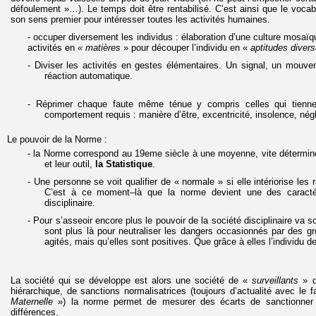
défoulement »…). Le temps doit être rentabilisé. C’est ainsi que le voca
son sens premier pour intéresser toutes les activités humaines.
- occuper diversement les individus : élaboration d’une culture mosaï
activités en
« matières
» pour découper l’individu en «
aptitudes diver
-
Diviser les activités en gestes élémentaires. Un signal, un mouve
réaction automatique.
-
Réprimer chaque faute même ténue y compris celles qui tienne
comportement requis : manière d’être, excentricité, insolence, né
Le pouvoir de la Norme :
-
la Norme correspond au 19eme siècle à une moyenne, vite déterminé
et leur outil,
la Statistique
.
-
Une personne se voit qualifier de « normale » si elle intériorise le
C’est à ce moment–là que la norme devient une des caractér
disciplinaire.
-
Pour s’asseoir encore plus le pouvoir de la société disciplinaire va s
sont plus là pour neutraliser les dangers occasionnés par des gr
agités, mais qu’elles sont positives. Que grâce à elles l’individu de
La société qui se développe est alors une société de «
surveillants
» q
hiérarchique, de sanctions normalisatrices (toujours d’actualité avec le
Maternelle
») la norme permet de mesurer des écarts de sanctionner 
différences.