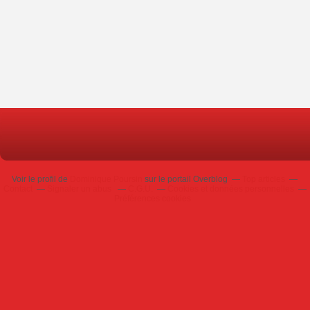
Voir le profil de
Dominique Poursin
sur le portail Overblog
Top articles
Contact
Signaler un abus
C.G.U.
Cookies et données personnelles
Préférences cookies