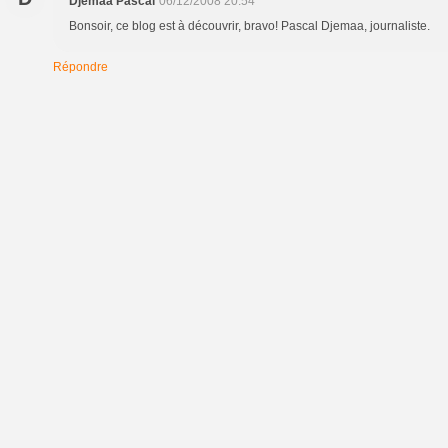
Djemaa Pascal
06/12/2008 20:54
Bonsoir, ce blog est à découvrir, bravo! Pascal Djemaa, journaliste.
Répondre