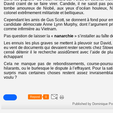
David craint de se faire virer. Candide, il ne saisit pas pou
tombe amoureux de Niobé, aux yeux d’océan houleux, 
colonel extrêmement militariste et belliqueux.
Cependant les amis de Gus Scott, se donnent à fond pour emp
candidate démocrate Anne Lynn Murphy, dont l’argument prin
comme infirmière au Vietnam.
Pas question de laisser la «
nanarchie
» s’installer au faîte d
Les ennuis les plus graves se mettent à pleuvoir sur David,
eu vent de documents qui devaient rester secrets chez Stowe…
censé détenir il le recherche assidûment avec l’aide de pl
échappant
Cela ne manque pas de rebondissements, course-poursui
hilarants, ou le burlesque le dispute à l’effrayant. Pour la sat
surpris mais certaines choses restent assez invraisemblab
voulu ?
Repost
0
Published by Dominique Po