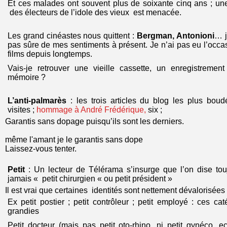
Et ces malades ont souvent plus de soixante cinq ans ; un
des électeurs de l’idole des vieux est menacée.
Les grand cinéastes nous quittent :
Bergman, Antonioni
… j
pas sûre de mes sentiments à présent. Je n’ai pas eu l’occas
films depuis longtemps.
Vais-je retrouver une vieille cassette, un enregistrement
mémoire ?
L’anti-palmarès
: les trois articles du blog les plus bou
visites ;
hommage à André Frédérique,
six ;
Garantis sans dopage puisqu’ils sont les derniers.
même l'amant je le garantis sans dope
Laissez-vous tenter.
Petit
: Un lecteur de Télérama s’insurge que l’on dise touj
jamais « petit chirurgien « ou petit président »
Il est vrai que certaines identités sont nettement dévalorisées
Ex petit postier ; petit contrôleur ; petit employé : ces ca
grandies
Petit docteur (mais pas petit oto-rhino, ni petit gynéco, ec