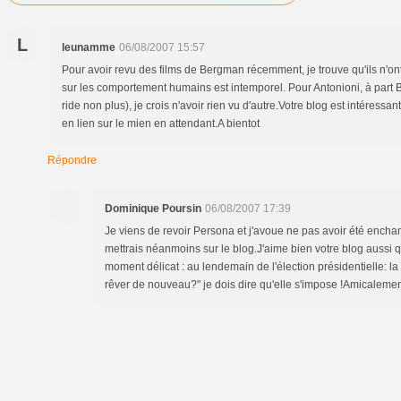
L
leunamme
06/08/2007 15:57
Pour avoir revu des films de Bergman récemment, je trouve qu'ils n'ont pa
sur les comportement humains est intemporel. Pour Antonioni, à part B
ride non plus), je crois n'avoir rien vu d'autre.Votre blog est intéressan
en lien sur le mien en attendant.A bientot
Répondre
Dominique Poursin
06/08/2007 17:39
Je viens de revoir Persona et j'avoue ne pas avoir été enchanté
mettrais néanmoins sur le blog.J'aime bien votre blog aussi
moment délicat : au lendemain de l'élection présidentielle: l
rêver de nouveau?" je dois dire qu'elle s'impose !Amicaleme