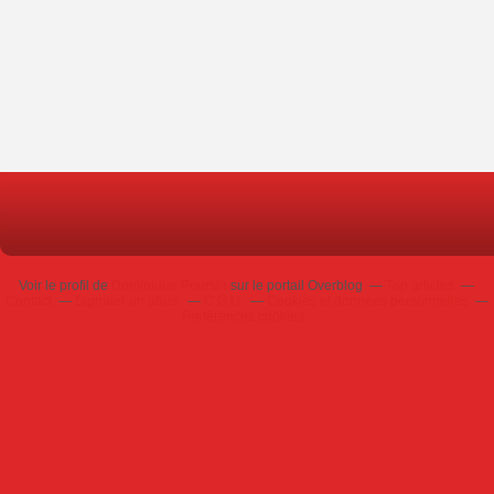
Voir le profil de
Dominique Poursin
sur le portail Overblog
Top articles
Contact
Signaler un abus
C.G.U.
Cookies et données personnelles
Préférences cookies