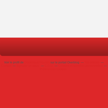
Voir le profil de
Dominique Poursin
sur le portail Overblog
Top articles
Contact
Signaler un abus
C.G.U.
Cookies et données personnelles
Préférences cookies