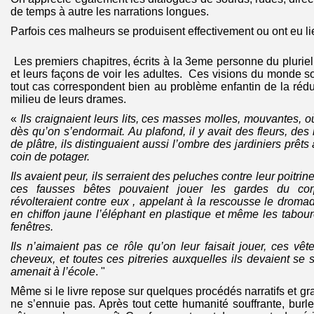
de temps à autre les narrations longues.
Parfois ces malheurs se produisent effectivement ou ont eu li
Les premiers chapitres, écrits à la 3eme personne du pluriel
et leurs façons de voir les adultes. Ces visions du monde so
tout cas correspondent bien au problème enfantin de la rédu
milieu de leurs drames.
«
Ils craignaient leurs lits, ces masses molles, mouvantes, o
dès qu’on s’endormait. Au plafond, il y avait des fleurs, de
de plâtre, ils distinguaient aussi l’ombre des jardiniers prêt
coin de potager.
Ils avaient peur, ils serraient des peluches contre leur poitrine
ces fausses bêtes pouvaient jouer les gardes du corp
révolteraient contre eux , appelant à la rescousse le dromada
en chiffon jaune l’éléphant en plastique et même les tabour
fenêtres.
Ils n’aimaient pas ce rôle qu’on leur faisait jouer, ces v
cheveux, et toutes ces pitreries auxquelles ils devaient se
amenait à l’école
. "
Même si le livre repose sur quelques procédés narratifs et g
ne s’ennuie pas. Après tout cette humanité souffrante, burle