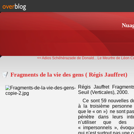
Nuag
<< Adios Schéhérazade de Donald...
Le Meurtre de Léon Cu
Fragments de la vie des gens ( Régis Jauffret)
Régis Jauffret Fragmen
Seuil (Verticales), 2000.
Ce sont 59 nouvelles don
à la troisième personne s
que le « on ») ne sont p
pénètre dans leurs int
n’utiliser que des 
« impersonnels », évoq
qui n’est surtout pas une