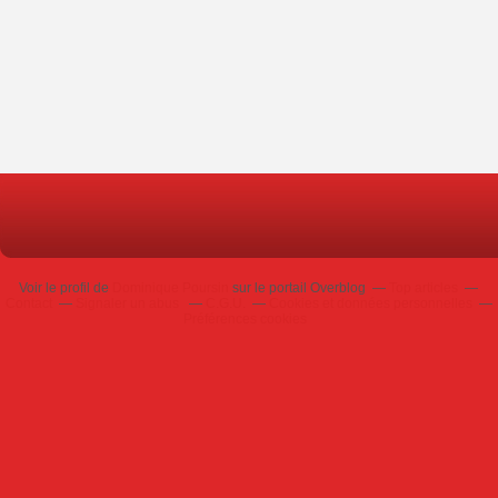
Voir le profil de
Dominique Poursin
sur le portail Overblog
Top articles
Contact
Signaler un abus
C.G.U.
Cookies et données personnelles
Préférences cookies