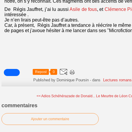
nôtre, on s’y reconnaît. Ces fragments ont des accents de véri
De Régis Jauffret, j’ai lu aussi
Asile de fous
, et
Clémence Pi
intéressée .
Je n’en lirais peut-être pas d’autres.
Car, à présent, Régis Jauffret a tendance à réécrire le même 
de pages et j'avoue hésiter à me lancer dans ses "Microfictio
Repost
0
Published by Dominique Poursin
-
dans
Lectures romans
<< Adios Schéhérazade de Donald...
Le Meurtre de Léon Cu
commentaires
Ajouter un commentaire