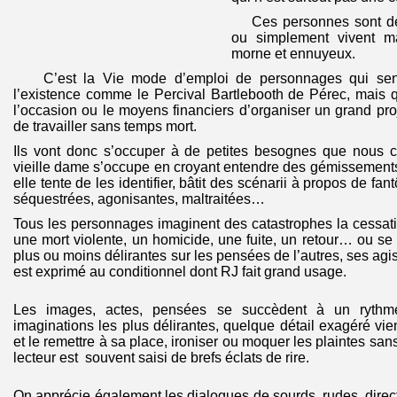
Ces personnes sont dépr
ou simplement vivent ma
morne et ennuyeux.
C’est la Vie mode d’emploi de personnages qui sent
l’existence comme le Percival Bartlebooth de Pérec, mais q
l’occasion ou le moyens financiers d’organiser un grand pro
de travailler sans temps mort.
Ils vont donc s’occuper à de petites besognes que nous 
vieille dame s’occupe en croyant entendre des gémissements
elle tente de les identifier, bâtit des scénarii à propos de f
séquestrées, agonisantes, maltraitées…
Tous les personnages imaginent des catastrophes la cessatio
une mort violente, un homicide, une fuite, un retour… ou s
plus ou moins délirantes sur les pensées de l’autres, ses ag
est exprimé au conditionnel dont RJ fait grand usage.
Les images, actes, pensées se succèdent à un rythme
imaginations les plus délirantes, quelque détail exagéré vie
et le remettre à sa place, ironiser ou moquer les plaintes sans
lecteur est souvent saisi de brefs éclats de rire.
On apprécie également les dialogues de sourds, rudes, direc