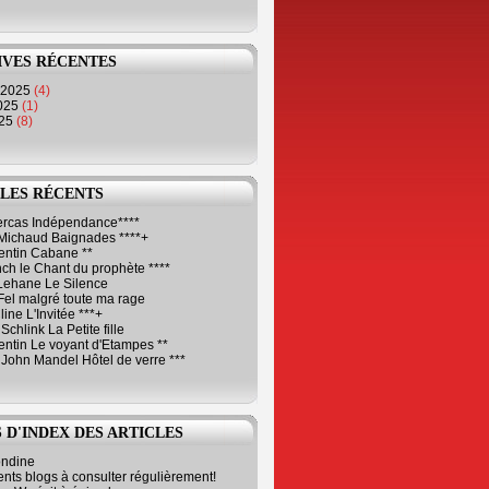
IVES RÉCENTES
 2025
(4)
2025
(1)
025
(8)
LES RÉCENTS
Cercas Indépendance****
Michaud Baignades ****+
entin Cabane **
ch le Chant du prophète ****
Lehane Le Silence
Fel malgré toute ma rage
ne L'Invitée ***+
Schlink La Petite fille
ntin Le voyant d'Etampes **
 John Mandel Hôtel de verre ***
 D'INDEX DES ARTICLES
ondine
ents blogs à consulter régulièrement!