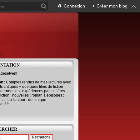
Connexion
+
Créer mon blog
ENTATION
agesetvent
ion
: Comptes rendus de mes lectures avec
s critiques + quelques films de fiction
journées et d'expériences particulières
fiction : nouvelles ; roman à épisodes ;
mail de l'auteur : dominique-
uf.fr
ERCHER