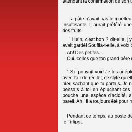
attendant la confirmation de son 
La pâte n’avait pas le moelleux
insuffisante. Il aurait préféré
une
des fruits.
" Hein, c'est bon ? dit-elle, j
avait gardé! Souffla-t-elle, à voi
-Ah! Des petites…
-Oui, celles que ton grand-père 
" S'il pouvait voir! Je les ai 
avec l'air de réciter, ce style qu'
hier, sachant que tu partais. Je 
pensais à toi en épluchant ces 
bouche une espèce d'acidité, s
pareil. Ah ! Il a toujours été pour
Pendant ce temps, au poste de
le Tirlipot.