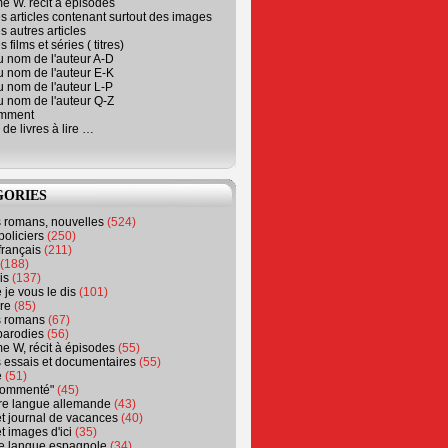
e W. récit à épisodes
s articles contenant surtout des images
s autres articles
 films et séries ( titres)
u nom de l'auteur A-D
u nom de l'auteur E-K
u nom de l'auteur L-P
u nom de l'auteur Q-Z
emment
 de livres à lire …
GORIES
s romans, nouvelles
(524)
policiers
(250)
français
(211)
(188)
is
(137)
 je vous le dis
(101)
re
(85)
s romans
(67)
parodies
(56)
e W, récit à épisodes
(55)
 essais et documentaires
(55)
e
(51)
 commenté"
(45)
ure langue allemande
(43)
t journal de vacances
(40)
t images d'ici
(35)
ure langue espagnole
(34)