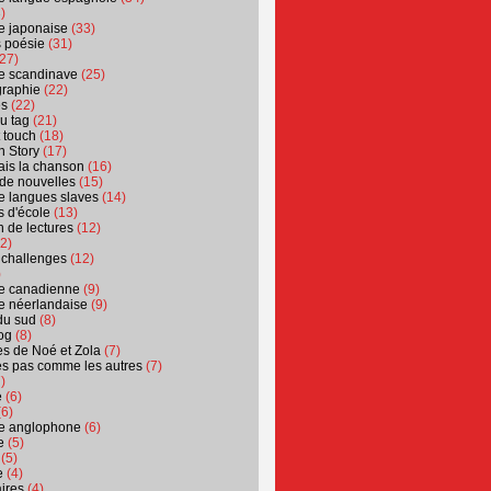
)
ure japonaise
(33)
s poésie
(31)
27)
ure scandinave
(25)
graphie
(22)
es
(22)
u tag
(21)
t touch
(18)
n Story
(17)
ais la chanson
(16)
 de nouvelles
(15)
ure langues slaves
(14)
 d'école
(13)
 de lectures
(12)
2)
 challenges
(12)
)
ure canadienne
(9)
ure néerlandaise
(9)
du sud
(8)
og
(8)
s de Noé et Zola
(7)
es pas comme les autres
(7)
)
e
(6)
6)
ure anglophone
(6)
e
(5)
(5)
e
(4)
ires
(4)