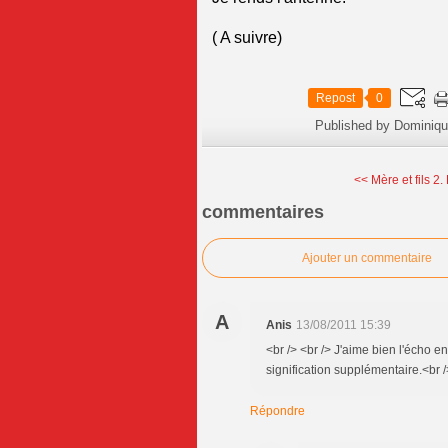
( A suivre)
Repost
0
Published by Dominiqu
<< Mère et fils 2.
commentaires
Ajouter un commentaire
A
Anis
13/08/2011 15:39
<br /> <br /> J'aime bien l'écho e
signification supplémentaire.<br />
Répondre