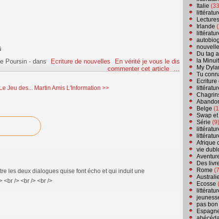
Italie
(33
littérat
Lecture
Irlande
(
littérat
autobio
nouvell
Du tag a
la Minui
e Poursin
-
dans
Ecriture de nouvelles
En vérité je vous le dis
My Dyla
commenter cet article
…
Tu conn
Ecriture
littérat
 Le Jeu des...
Martin Amis L'Information >>
Chagrins
Abandon
Belge
(1
Swap et
Série
(9
littérat
littérat
Afrique 
vie dubl
Aventure
Des livr
Rome
(7
ntre les deux dialogues quise font écho et qui induit une
Australi
 <br /> <br /> <br />
Ecosse
(
littérat
jeuness
pas bon
Espagn
abécéda