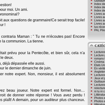
Guillaum
Index de
estion!
Index de
 pour moi. Un ami.
Index des
Livres a
e pronominal?
Livres a
t aux questions de grammaire!Ce serait trop facile!
Livres a
Livres a
ur !
lus réc
PAL Pile
ls contraria Maman : " Tu ne m'écoutes pas! Encore
de la communion. La tienne.
CATÉ
?
Lecture
ait prévu pour la Pentecôte, et bien sûr, cela n'a
Lecture 
 le deux.
romans 
Cinéma
eu, déjà dépassée elle aussi.
Etats Un
ur le dernier dimanche de juin.
En vérité
Angleter
ter notre expert. Non, monsieur, il est absolument
Lecture
Jeux et 
Guillaum
Lectures
relectur
oyez beau joueur. Notre expert est formel. Non…
ni lu ni
Littérat
roit de donner votre réponse ! Vous avez perdu !
Photos e
us plaît! A demain, pour un auditeur plus chanceux.
Photos e
littérat