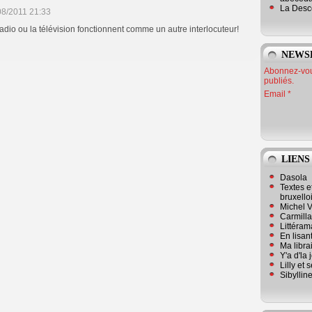
La Desc
08/2011 21:33
radio ou la télévision fonctionnent comme un autre interlocuteur!
NEWS
Abonnez-vous
publiés.
Email
LIENS
Dasola
Textes e
bruxello
Michel V
Carmill
Littérama
En lisan
Ma librai
Y'a d'la
Lilly et 
Sibyllin