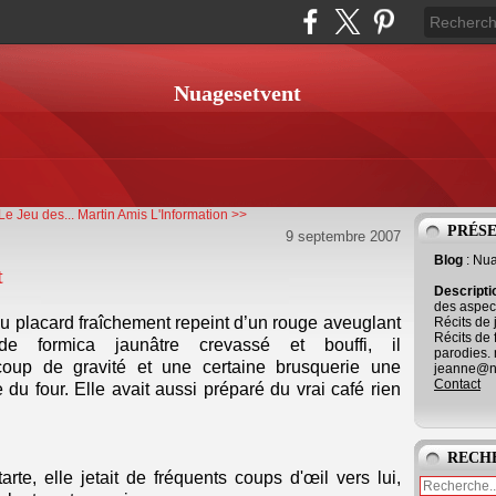
Nuagesetvent
 Le Jeu des...
Martin Amis L'Information >>
PRÉS
9 septembre 2007
Blog
: Nu
t
Descript
des aspect
du placard fraîchement repeint d’un rouge aveuglant
Récits de 
Récits de 
 formica jaunâtre crevassé et bouffi, il
parodies. 
coup de gravité et une certaine brusquerie une
jeanne@ne
Contact
ie du four. Elle avait aussi préparé du vrai café rien
RECH
rte, elle jetait de fréquents coups d'œil vers lui,