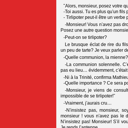
"Alors, monsieur, posez votre qu
-Toi aussi. Tu es plus qu'un fils
- Tirlipoter peut-il être un verb
-Monsieur! Vous n'avez pas droi
Posez une autre question monsie
-Peut-on se tirlipoter?
Le brusque éclat de rire du fi
un peu de tarte? Je veux parler 
-Quelle communion, la mienne
-La communion solennelle. C'ét
pas eu lieu… évidemment, c'était
-Ni à la Trinité, confirma Mathi
-Quelle importance ? Ce sera po
-Monsieur, je viens de consul
impossible de se tirlipoter!"
-Vraiment, j'aurais cru…
-N'insistez pas, monsieur, s
monsieur ! vous n'avez pas le d
N'insistez pas! Monsieur! S'il vo
Je rends l'antenne.