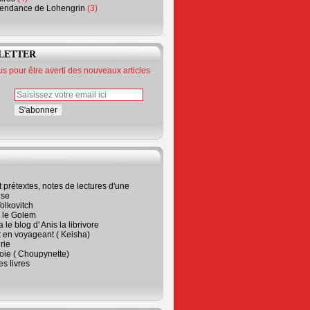
endance de Lohengrin
(3)
LETTER
 pour être averti des nouveaux articles
t prétextes, notes de lectures d'une
ise
olkovitch
a le Golem
 le blog d' Anis la librivore
t en voyageant ( Keisha)
rie
 joie ( Choupynette)
ses livres
e