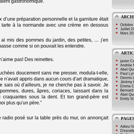
talent gastronomique.
ARCH
 d’une préparation personnelle et la garniture était
 tarte à la normande avec une crème en dessous
Octobre
Juillet 
Mars 2
'y ai mis des pommes du jardin, des petites, … j'en
x basse comme si on pouvait les entendre.
ARTIC
n'aime pas! Des reinettes.
javier 
Andrée 
Abel Qu
épluchées doucement sans me presser, modula-t-elle,
Paul Lyn
Dennis 
elle n'avait appris dans aucun cours d'art dramatique,
Jérémy 
ne sais où d'ailleurs, je ne cherche pas à savoir. Je
Emma Cli
Bernard 
pommes, dures, âpres, coriaces, laissant dans la
Abel Que
i craquantes sous la dent. Et ton grand-père est
Emily St
 moi plus qu'un père."
 radio posé sur la table près du mur, on annonçait
PAGES
Adieu l'
D'excell