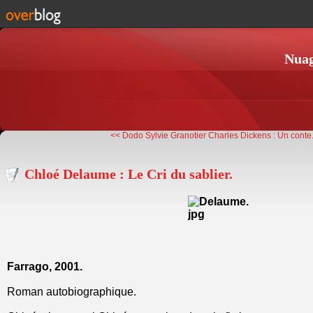
Nuag
<< Dodo Sylvie Granotier
Charles Dickens : Un conte.
Chloé Delaume : Le Cri du sablier.
Farrago, 2001.
Roman autobiographique.