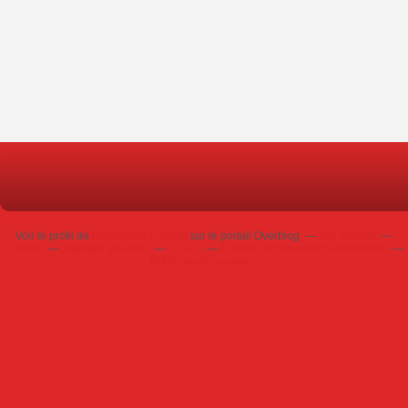
Voir le profil de
Dominique Poursin
sur le portail Overblog
Top articles
Contact
Signaler un abus
C.G.U.
Cookies et données personnelles
Préférences cookies