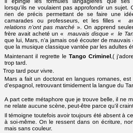
Il épingle les formules langagières que ses p
lorsqu’ils ne voulaient pas approfondir un sujet. 
rien de précis permettant de se faire une id
camarades ou professeurs, et les filles «
a
relations n’ont pas marché
». On apprend seule
frère avait acheté un «
mauvais disque « le Tan
que lui, Mars, n’a jamais osé écouter de mauvais
que la musique classique vantée par les adultes ét
Maintenant il regrette le
Tango Criminel
,( j'ador
trop tard.
Trop tard pour vivre.
Mars a fait un doctorat en langues romanes, est
d’espagnol, retrouvant timidement la langue du Ta
A part cette métaphore que je trouve belle, il ne me
ne relate aucune scène, peut-être parce qu’il crain
Il témoigne toutefois avoir toujours été absent à ce 
à soi-même. On le ressent dans on écriture, n
mais sans couleur.