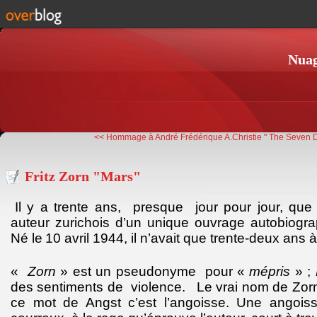
Nuag
<< Hommage à André Frédérique
A.Christie " The Seven D
Fritz Zorn "Mars"
Il y a trente ans, presque jour pour jour, que 
auteur zurichois d’un unique ouvrage autobiog
Né le
10 avril 19
44, il n’avait que trente-deux ans 
«
Zorn
» est un pseudonyme pour «
mépris
» ;
des sentiments de violence. Le vrai nom de Zorn 
ce mot de Angst c’est l’angoisse. Une angois