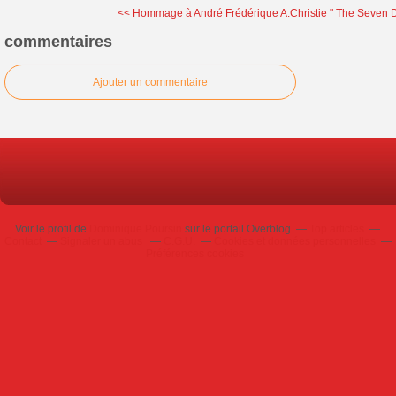
<< Hommage à André Frédérique
A.Christie " The Seven D
commentaires
Ajouter un commentaire
Voir le profil de
Dominique Poursin
sur le portail Overblog
Top articles
Contact
Signaler un abus
C.G.U.
Cookies et données personnelles
Préférences cookies