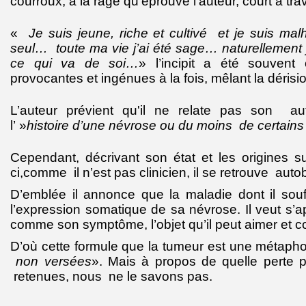
courroux, à la rage qu’éprouve l’auteur, court à trave
«
Je suis jeune, riche et cultivé et je suis ma
seul… toute ma vie j’ai été sage… naturellement j
ce qui va de soi…
» l’incipit a été souvent
provocantes et ingénues à la fois, mêlant la dérision
L’auteur prévient qu'il ne relate pas son au
l’ »
histoire d’une névrose ou du moins de certains
Cependant, décrivant son état et les origines s
ci,comme il n’est pas clinicien, il se retrouve aut
D’emblée il annonce que la maladie dont il souf
l’expression somatique de sa névrose. Il veut s’a
comme son symptôme, l’objet qu’il peut aimer et 
D’où cette formule que la tumeur est une métaph
non versées
». Mais à propos de quelle perte part
retenues, nous ne le savons pas.