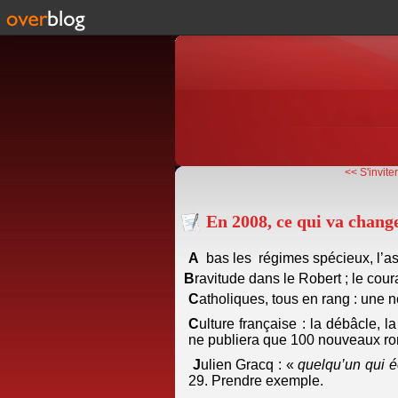
<< S'invite
En 2008, ce qui va chang
A
bas les régimes spécieux, l’a
B
ravitude dans le Robert ; le cou
C
atholiques, tous en rang : une 
C
ulture française : la débâcle, l
ne publiera que 100 nouveaux ro
J
ulien Gracq : «
quelqu’un qui é
29. Prendre exemple.