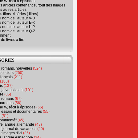
e W. récit à épisodes
s articles contenant surtout des images
s autres articles
 films et séries ( titres)
u nom de l'auteur A-D
u nom de l'auteur E-K
u nom de l'auteur L-P
u nom de l'auteur Q-Z
emment
 de livres à lire …
GORIES
s romans, nouvelles
(524)
policiers
(250)
français
(211)
(188)
is
(137)
 je vous le dis
(101)
re
(85)
s romans
(67)
parodies
(56)
e W, récit à épisodes
(55)
 essais et documentaires
(55)
e
(51)
 commenté"
(45)
ure langue allemande
(43)
t journal de vacances
(40)
t images d'ici
(35)
ure langue espagnole
(34)