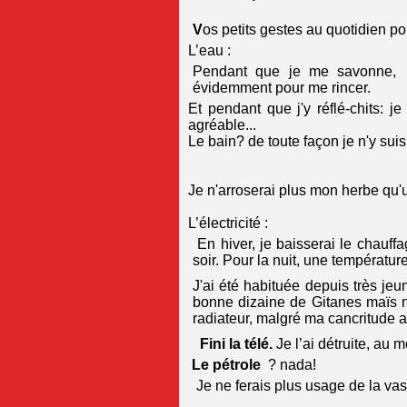
V
os petits gestes au quotidien po
L’eau :
Pendant que je me savonne, je
évidemment pour me rincer.
Et pendant que j'y réflé-chits: j
agréable...
Le bain? de toute façon je n'y sui
Je n'arroserai plus mon herbe qu'u
L’électricité :
En hiver, je baisserai le chauf
soir. Pour la nuit, une températur
J'ai été habituée depuis très j
bonne dizaine de Gitanes maïs n
radiateur, malgré ma cancritude 
Fini la télé.
Je l’ai détruite, au
Le pétrole
? nada!
Je ne ferais plus usage de la vas