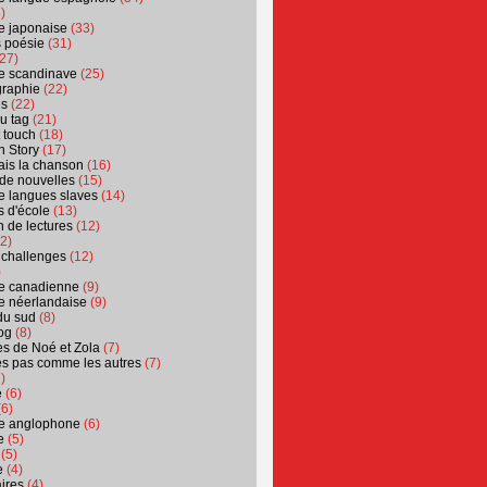
)
ure japonaise
(33)
s poésie
(31)
27)
ure scandinave
(25)
graphie
(22)
es
(22)
u tag
(21)
t touch
(18)
n Story
(17)
ais la chanson
(16)
 de nouvelles
(15)
ure langues slaves
(14)
 d'école
(13)
 de lectures
(12)
2)
 challenges
(12)
)
ure canadienne
(9)
ure néerlandaise
(9)
du sud
(8)
og
(8)
s de Noé et Zola
(7)
es pas comme les autres
(7)
)
e
(6)
6)
ure anglophone
(6)
e
(5)
(5)
e
(4)
ires
(4)