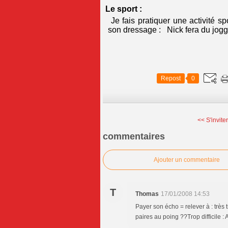
Le sport :
Je fais pratiquer une activité sp
son dressage : Nick fera du joggi
Repost
0
<< S'invite
commentaires
Ajouter un commentaire
T
Thomas
17/01/2008 14:53
Payer son écho = relever à : très 
paires au poing ??Trop difficile : 