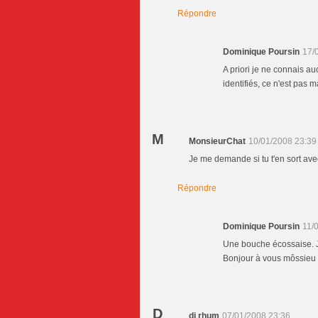
Répondre
Dominique Poursin
17/
A priori je ne connais au
identifiés, ce n'est pas
M
MonsieurChat
10/01/2008 23:39
Je me demande si tu t'en sort avec
Répondre
Dominique Poursin
11/
Une bouche écossaise. J
Bonjour à vous môssieu
D
dj rhum
07/01/2008 23:36