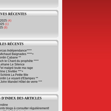
IVES RÉCENTES
 2025
(4)
2025
(1)
025
(8)
LES RÉCENTS
Cercas Indépendance****
Michaud Baignades ****+
entin Cabane **
ch le Chant du prophète ****
Lehane Le Silence
Fel malgré toute ma rage
ne L'Invitée ***+
Schlink La Petite fille
ntin Le voyant d'Etampes **
 John Mandel Hôtel de verre ***
 D'INDEX DES ARTICLES
ondine
ents blogs à consulter régulièrement!