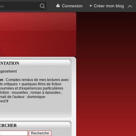
Connexion
+
Créer mon blog
ENTATION
agesetvent
ion
: Comptes rendus de mes lectures avec
s critiques + quelques films de fiction
journées et d'expériences particulières
fiction : nouvelles ; roman à épisodes ;
mail de l'auteur : dominique-
uf.fr
ERCHER