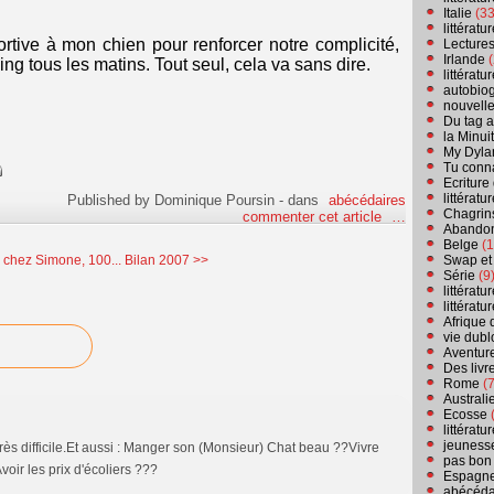
Italie
(33
littérat
ortive à mon chien pour renforcer notre complicité,
Lecture
Irlande
(
ng tous les matins. Tout seul, cela va sans dire.
littérat
autobio
nouvell
Du tag a
la Minui
My Dyla
Tu conn
Ecriture
littérat
Published by Dominique Poursin
-
dans
abécédaires
Chagrins
commenter cet article
…
Abandon
Belge
(1
Swap et
r chez Simone, 100...
Bilan 2007 >>
Série
(9
littérat
littérat
Afrique 
vie dubl
Aventure
Des livr
Rome
(7
Australi
Ecosse
(
littérat
jeuness
très difficile.Et aussi : Manger son (Monsieur) Chat beau ??Vivre
pas bon
Avoir les prix d'écoliers ???
Espagn
abécéda