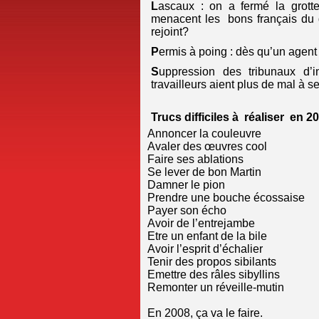
L
ascaux : on a fermé la grotte
menacent les bons français du de
rejoint?
P
ermis à poing : dès qu’un agent 
S
uppression des tribunaux d
travailleurs aient plus de mal à s
Trucs difficiles à réaliser en 20
Annoncer la couleuvre
Avaler des œuvres cool
Faire ses ablations
Se lever de bon Martin
Damner le pion
Prendre une bouche écossaise
Payer son écho
Avoir de l’entrejambe
Etre un enfant de la bile
Avoir l’esprit d’échalier
Tenir des propos sibilants
Emettre des râles sibyllins
Remonter un réveille-mutin
En 2008, ça va le faire.