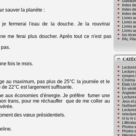
Guillaum
Index de
Index de
ur sauver la planète :
Index des
Livres a
Livres a
 fermerai l'eau de la douche. Je la rouvrirai
Livres a
Livres a
lus réc
e ne me ferai plus doucher. Après tout ce n'est pas
PAL Pile
s pas.
CATÉ
ne fois le mois.
Lecture
Lecture 
romans 
Cinéma
fage au maximum, pas plus de 25°C la journée et le
Etats Un
e de 22°C est largement suffisante.
En vérité
Angleter
eune aux économies d'énergie. Je préfère fumer une
Lecture
on trans, pour me réchauffer que de me coller au
Jeux et 
Guillaum
avérée.
Lectures
relectur
 moment des vœux présidentiels.
ni lu ni
Littérat
Photos e
eline.
Photos e
littérat