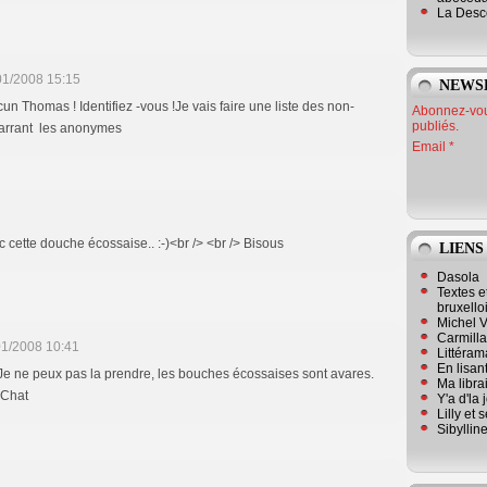
La Desc
01/2008 15:15
NEWS
cun Thomas ! Identifiez -vous !Je vais faire une liste des non-
Abonnez-vous
publiés.
 marrant les anonymes
Email
 cette douche écossaise.. :-)<br /> <br /> Bisous
LIENS
Dasola
Textes e
bruxello
Michel V
Carmill
01/2008 10:41
Littérama
En lisan
e ne peux pas la prendre, les bouches écossaises sont avares.
Ma librai
 Chat
Y'a d'la
Lilly et 
Sibyllin