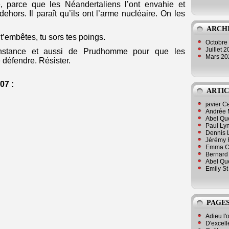
, parce que les Néandertaliens l’ont envahie et
hors. Il paraît qu’ils ont l’arme nucléaire. On les
ARCH
t’embêtes, tu sors tes poings.
Octobre
Juillet 
’instance et aussi de Prudhomme pour que les
Mars 2
e défendre. Résister.
07 :
ARTIC
javier 
Andrée 
Abel Qu
Paul Lyn
Dennis 
Jérémy 
Emma Cli
Bernard 
Abel Que
Emily St
PAGES
Adieu l'
D'excell