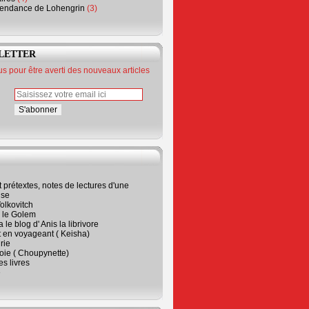
endance de Lohengrin
(3)
LETTER
 pour être averti des nouveaux articles
t prétextes, notes de lectures d'une
ise
olkovitch
a le Golem
 le blog d' Anis la librivore
t en voyageant ( Keisha)
rie
 joie ( Choupynette)
ses livres
e