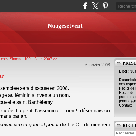
Nuagesetvent
r chez Simone, 100...
Bilan 2007 >>
PRÉS
6 janvier 2008
Blog
: Nu
er
Descript
des aspect
ssemblée sera dissoute en 2008.
Récits de 
Récits de 
rage au féminin s’invente un nom.
parodies. 
jeanne@ne
nouvelle saint Barthélemy
Contact
a curée, l’argent, l’assommoir... non ! désormais on
mans par an.
crivait peu et gagnait peu
» dixit le CE du mercredi
RECH