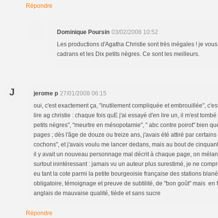
Répondre
Dominique Poursin
03/02/2008 10:52
Les productions d'Agatha Christie sont très inégales ! je vous 
cadrans et les Dix petits nègres. Ce sont les meilleurs.
J
jerome p
27/01/2008 06:15
oui, c'est exactement ça, "inutilement compliquée et embrouillée", c'es
lire ag christie : chaque fois quE j'ai essayé d'en lire un, il m'est tombé
petits nègres", "meurtre en mésopotamie", " abc contre poirot" bien qu
pages ; dès l'âge de douze ou treize ans, j'avais été attiré par certains
cochons", et j'avais voulu me lancer dedans, mais au bout de cinquan
il y avait un nouveau personnage mal décrit à chaque page, on mélangeai
surtout inintéressant : jamais vu un auteur plus surestimé, je ne com
eu tant la cote parmi la petite bourgeoisie française des stations blanéa
obligatoire, témoignage et preuve de subtilité, de "bon goût" mais en f
anglais de mauvaise qualité, tiède et sans sucre
Répondre