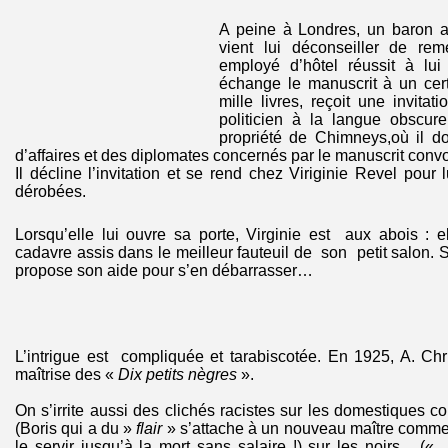
A peine à Londres, un baron 
vient lui déconseiller de rem
employé d’hôtel réussit à lui 
échange le manuscrit à un cer
mille livres, reçoit une invit
politicien à la langue obscur
propriété de Chimneys,où il do
d’affaires et des diplomates concernés par le manuscrit convo
Il décline l’invitation et se rend chez Viriginie Revel pour l
dérobées.
Lorsqu’elle lui ouvre sa porte, Virginie est aux abois : e
cadavre assis dans le meilleur fauteuil de son petit salon. 
propose son aide pour s’en débarrasser…
L’intrigue est compliquée et tarabiscotée. En 1925, A. Chr
maîtrise des «
Dix petits nègres
».
On s’irrite aussi des clichés racistes sur les domestiques
(Boris qui a du »
flair
» s’attache à un nouveau maître comme 
le servir jusqu’à la mort sans salaire !) sur les noirs (