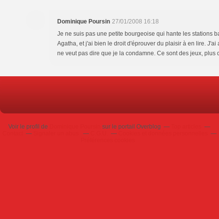
Dominique Poursin
27/01/2008 16:18
Je ne suis pas une petite bourgeoise qui hante les stations ba
Agatha, et j'ai bien le droit d'éprouver du plaisir à en lire. J'ai 
ne veut pas dire que je la condamne. Ce sont des jeux, plus
Voir le profil de
Dominique Poursin
sur le portail Overblog
Top articles
Contact
Signaler un abus
C.G.U.
Cookies et données personnelles
Préférences cookies