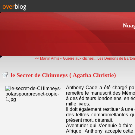
Nuag
<< Martin Amis « Guerre aux clichés...
Les Démons de Barton
le Secret de Chimneys ( Agatha Christie)
A
nthony Cade a été chargé pa
remettre le manuscrit des Mémo
à des éditeurs londoniens, en 
mille livres.
Il doit également restituer à une
des lettres compromettantes qu
présent mort, détenait.
Aventurier qui s’ennuie à fair
Afrique, Anthony accepte cette 