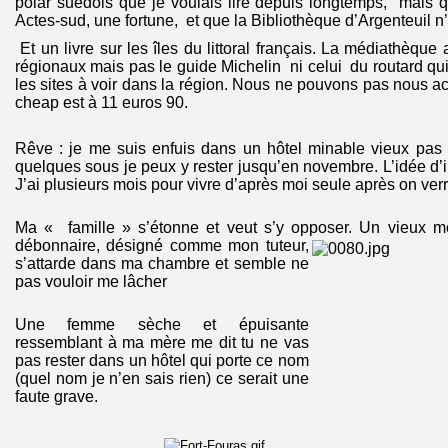
polar suédois que je voulais lire depuis longtemps, mais 
Actes-sud, une fortune, et que la Bibliothèque d’Argenteuil n
Et un livre sur les îles du littoral français. La médiathèqu
régionaux mais pas le guide Michelin ni celui du routard qui 
les sites à voir dans la région. Nous ne pouvons pas nous ac
cheap est à 11 euros 90.
Rêve : je me suis enfuis dans un hôtel minable vieux pas t
quelques sous je peux y rester jusqu’en novembre. L’idée d
J’ai plusieurs mois pour vivre d’après moi seule après on verr
Ma « famille » s’étonne et veut s’y opposer. Un vieux m
débonnaire, désigné comme mon tuteur,
s’attarde dans ma chambre et semble ne
pas vouloir me lâcher
Une femme sèche et épuisante
ressemblant à ma mère me dit tu ne vas
pas rester dans un hôtel qui porte ce nom
(quel nom je n’en sais rien) ce serait une
faute grave.