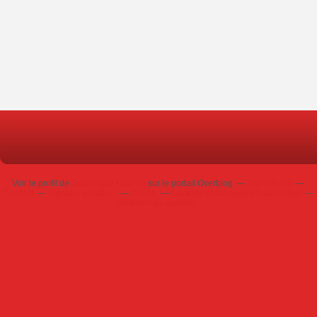
Voir le profil de
Dominique Poursin
sur le portail Overblog
Top articles
Contact
Signaler un abus
C.G.U.
Cookies et données personnelles
Préférences cookies