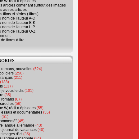
e W. récit à épisodes
s articles contenant surtout des images
s autres articles
 films et séries ( titres)
u nom de l'auteur A-D
u nom de l'auteur E-K
u nom de l'auteur L-P
u nom de l'auteur Q-Z
emment
 de livres à lire …
GORIES
s romans, nouvelles
(524)
policiers
(250)
français
(211)
(188)
is
(137)
 je vous le dis
(101)
re
(85)
s romans
(67)
parodies
(56)
e W, récit à épisodes
(55)
 essais et documentaires
(55)
e
(51)
 commenté"
(45)
ure langue allemande
(43)
t journal de vacances
(40)
t images d'ici
(35)
ure langue espagnole
(34)