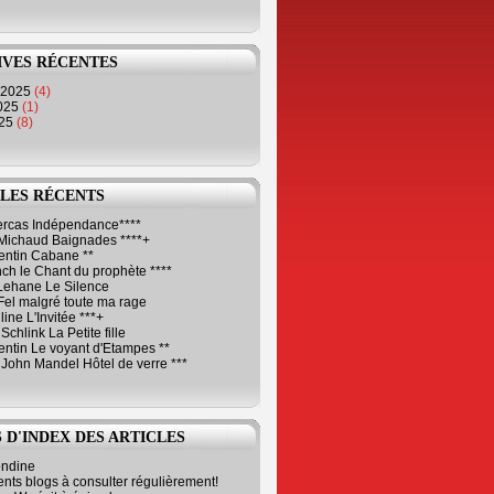
IVES RÉCENTES
 2025
(4)
2025
(1)
025
(8)
LES RÉCENTS
Cercas Indépendance****
Michaud Baignades ****+
entin Cabane **
ch le Chant du prophète ****
Lehane Le Silence
Fel malgré toute ma rage
ne L'Invitée ***+
Schlink La Petite fille
ntin Le voyant d'Etampes **
 John Mandel Hôtel de verre ***
 D'INDEX DES ARTICLES
ondine
ents blogs à consulter régulièrement!