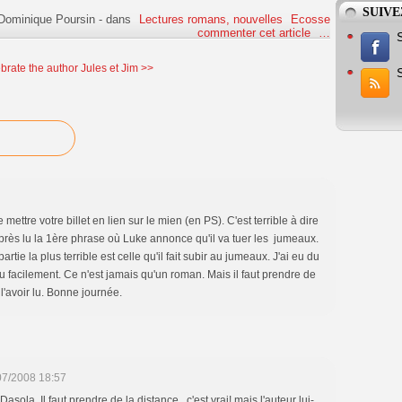
SUIVE
Dominique Poursin
-
dans
Lectures romans, nouvelles
Ecosse
commenter cet article
…
brate the author
Jules et Jim >>
ettre votre billet en lien sur le mien (en PS). C'est terrible à dire
e après lu la 1ère phrase où Luke annonce qu'il va tuer les jumeaux.
tie la plus terrible est celle qu'il fait subir au jumeaux. J'ai eu du
u facilement. Ce n'est jamais qu'un roman. Mais il faut prendre de
 l'avoir lu. Bonne journée.
07/2008 18:57
Dasola. Il faut prendre de la distance , c'est vrai! mais l'auteur lui-