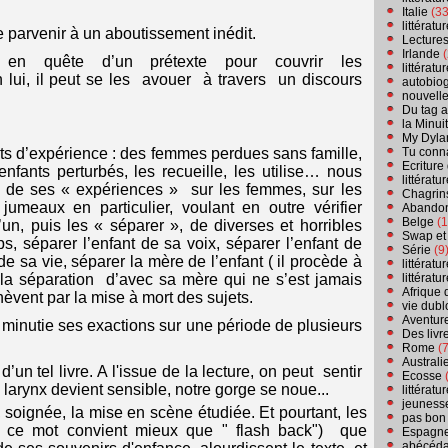
Italie
(33
littérat
parvenir à un aboutissement inédit.
Lecture
Irlande
(
 en quête d’un prétexte pour couvrir les
littérat
en lui, il peut se les avouer à travers un discours
autobio
nouvell
Du tag a
la Minui
My Dyla
Tu conn
ujets d’expérience : des femmes perdues sans famille,
Ecriture
enfants perturbés, les recueille, les utilise… nous
littérat
é de ses « expériences » sur les femmes, sur les
Chagrins
umeaux en particulier, voulant en outre vérifier
Abandon
Belge
(1
’un, puis les « séparer », de diverses et horribles
Swap et
s, séparer l’enfant de sa voix, séparer l’enfant de
Série
(9
e sa vie, séparer la mère de l’enfant ( il procède à
littérat
littérat
la séparation d’avec sa mère qui ne s’est jamais
Afrique 
èvent par la mise à mort des sujets.
vie dubl
Aventure
minutie ses exactions sur une période de plusieurs
Des livr
Rome
(7
Australi
 d’un tel livre. A l'issue de la lecture, on peut sentir
Ecosse
(
 larynx devient sensible, notre gorge se noue...
littérat
jeuness
e, soignée, la mise en scène étudiée. Et pourtant, les
pas bon
ici, ce mot convient mieux que " flash back") que
Espagn
abécéda