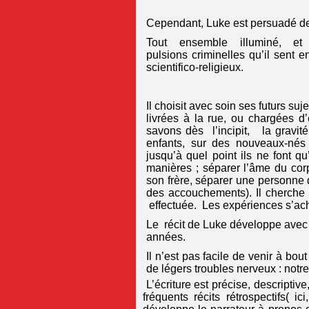
Cependant, Luke est persuadé de 
Tout ensemble illuminé, et
pulsions criminelles qu’il sent 
scientifico-religieux.
Il choisit avec soin ses futurs s
livrées à la rue, ou chargées d’
savons dès l’incipit, la gravit
enfants, sur des nouveaux-nés j
jusqu’à quel point ils ne font qu
manières ; séparer l’âme du corp
son frère, séparer une personne d
des accouchements). Il cherche 
effectuée. Les expériences s’ach
Le récit de Luke développe avec 
années.
Il n’est pas facile de venir à bout
de légers troubles nerveux : notre
L’écriture est précise, descriptiv
fréquents récits rétrospectifs( 