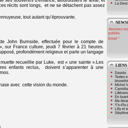
e ses souvenirs d'enfance, alourdissent le texte, et
La Desc
 ces récits sont longs, et ne se détachent pas assez
u ennuyeuse, tout autant qu’éprouvante.
NEWS
Abonnez-vous
publiés.
Email
w de John Burnside, effectuée pour le compte de
», sur France culture, jeudi 7 février à 21 heures.
supposé, profondément religieux et parle un langage
 muette recueillie par Luke, est « une sainte ».Les
LIENS
es enfants reclus, doivent s’apparenter à une
smos.
Dasola
Textes e
bruxello
hase avec cette vision du monde.
Michel V
Carmill
Littérama
En lisan
Ma librai
Y'a d'la
Lilly et 
Sibyllin