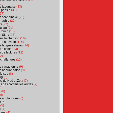
)
ure japonaise
(33)
s poésie
(31)
27)
ure scandinave
(25)
graphie
(22)
es
(22)
u tag
(21)
t touch
(18)
n Story
(17)
ais la chanson
(16)
 de nouvelles
(15)
ure langues slaves
(14)
 d'école
(13)
 de lectures
(12)
2)
 challenges
(12)
)
ure canadienne
(9)
ure néerlandaise
(9)
du sud
(8)
og
(8)
s de Noé et Zola
(7)
es pas comme les autres
(7)
)
e
(6)
6)
ure anglophone
(6)
e
(5)
(5)
e
(4)
ires
(4)