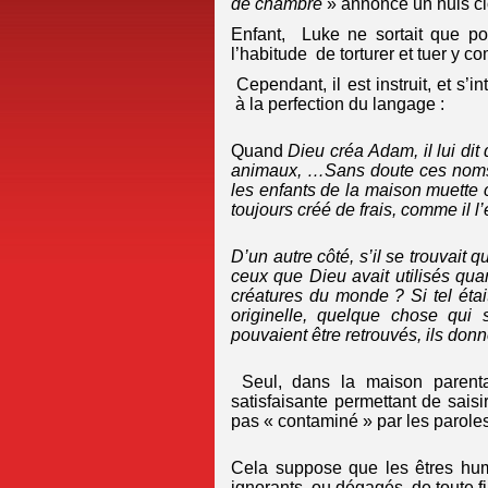
de chambre
» annonce un huis cl
Enfant, Luke ne sortait que pour
l’habitude de torturer et tuer y c
Cependant, il est instruit, et s’i
à la perfection du langage :
Quand
Dieu créa Adam, il lui dit 
animaux, …Sans doute ces noms n
les enfants de la maison muette
toujours créé de frais, comme il 
D’un autre côté, s’il se trouvait
ceux que Dieu avait utilisés quand
créatures du monde ? Si tel éta
originelle, quelque chose qui 
pouvaient être retrouvés, ils d
Seul, dans la maison parent
satisfaisante permettant de sais
pas « contaminé » par les paroles
Cela suppose que les êtres hum
ignorants, ou dégagés, de toute fil