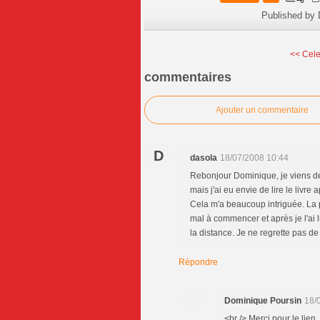
Published by 
<< Cele
commentaires
Ajouter un commentaire
D
dasola
18/07/2008 10:44
Rebonjour Dominique, je viens de m
mais j'ai eu envie de lire le livr
Cela m'a beaucoup intriguée. La par
mal à commencer et après je l'ai l
la distance. Je ne regrette pas de
Répondre
Dominique Poursin
18/
<br /> Merci pour le lien, 