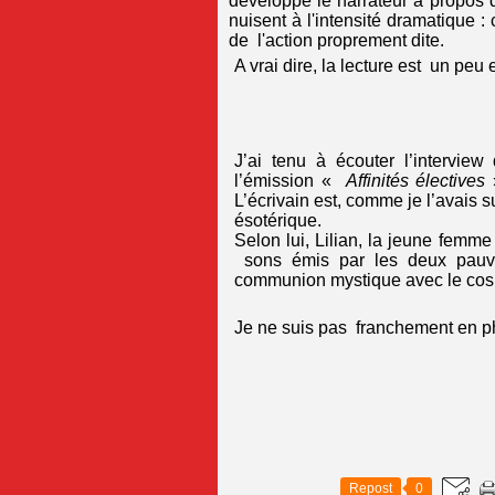
développe le narrateur à propos d
nuisent à l'intensité dramatique :
de l'action proprement dite.
A vrai dire, la lecture est un pe
J’ai tenu à écouter l’intervie
l’émission «
Affinités électives
L’écrivain est, comme je l’avais 
ésotérique.
Selon lui, Lilian, la jeune femme
sons émis par les deux pauvr
communion mystique avec le co
Je ne suis pas franchement en p
Repost
0