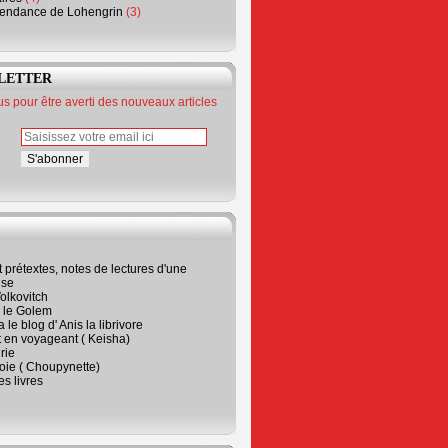
endance de Lohengrin
(3)
LETTER
 pour être averti des nouveaux articles
t prétextes, notes de lectures d'une
ise
olkovitch
a le Golem
 le blog d' Anis la librivore
t en voyageant ( Keisha)
rie
 joie ( Choupynette)
ses livres
e