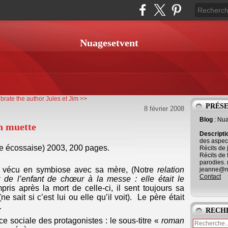
Nuagesetvent
brate the author
Jules et Jim >>
PRÉS
8 février 2008
Blog
: Nu
n muette
Descript
des aspect
ue écossaise) 2003, 200 pages.
Récits de 
Récits de 
parodies. 
s vécu en symbiose avec sa mère, (Notre
relation
jeanne@ne
Contact
t de l’enfant de chœur à la messe : elle était le
ris après la mort de celle-ci, il sent toujours sa
e sait si c’est lui ou elle qu’il voit). Le père était
t.
RECH
e sociale des protagonistes : le sous-titre «
roman