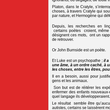
Platon, dans le Cratyle, s’interr
choses, à travers Cratyle qui so
par nature, et Hermogène qui défe
Depuis, les recherches en li
certains poètes croient, même 
désignent ces mots, ont un rappo
de retrouver.
Or John Burnside est un poète.
Et Luke est un psychopathe ;
il 
une âme, à un ordre caché, à un
les choses, entre les êtres, pour 
Il en a besoin, aussi pour justif
gens et les animaux.
Son but est de réitérer les expé
enfermer des enfants nouveaux-
quel langage ils développeraient.
Le résultat semble être qu’aucun
autistes, certains se laissèrent mo