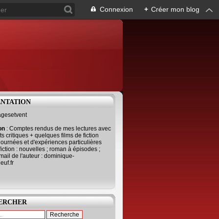
Connexion
+
Créer mon blog
ENTATION
agesetvent
ion
: Comptes rendus de mes lectures avec
s critiques + quelques films de fiction
journées et d'expériences particulières
fiction : nouvelles ; roman à épisodes ;
mail de l'auteur : dominique-
uf.fr
ERCHER