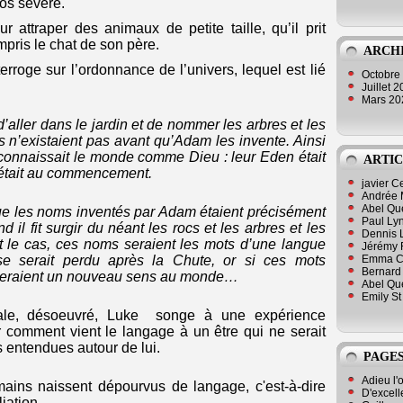
os sévère.
 attraper des animaux de petite taille, qu’il prit
ompris le chat de son père.
ARCH
nterroge sur l’ordonnance de l’univers, lequel est lié
Octobre
Juillet 
Mars 2
d’aller dans le jardin et de nommer les arbres et les
’existaient pas avant qu’Adam les invente. Ainsi
 connaissait le monde comme Dieu : leur Eden était
ARTIC
l’était au commencement.
javier 
Andrée 
Abel Qu
 que les noms inventés par Adam étaient précisément
Paul Lyn
 il fit surgir du néant les rocs et les arbres et les
Dennis 
it le cas, ces noms seraient les mots d’une langue
Jérémy 
Emma Cli
se serait perdu après la Chute, or si ces mots
Bernard 
onneraient un nouveau sens au monde…
Abel Que
Emily St
ale, désoeuvré, Luke songe à une expérience
ir comment vient le langage à un être qui ne serait
 entendues autour de lui.
PAGES
Adieu l'
ains naissent dépourvus de langage, c'est-à-dire
D'excell
iation.