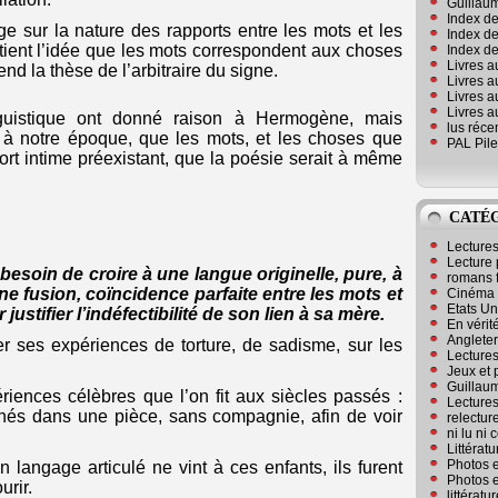
Guillaum
Index de
oge sur la nature des rapports entre les mots et les
Index de
utient l’idée que les mots correspondent aux choses
Index des
Livres a
nd la thèse de l’arbitraire du signe.
Livres a
Livres a
Livres a
nguistique ont donné raison à Hermogène, mais
lus réc
à notre époque, que les mots, et les choses que
PAL Pile
rt intime préexistant, que la poésie serait à même
CATÉ
Lecture
Lecture 
a besoin de croire à une langue originelle, pure, à
romans 
e fusion, coïncidence parfaite entre les mots et
Cinéma
Etats Un
justifier l’indéfectibilité de son lien à sa mère.
En vérité
Angleter
ier ses expériences de torture, de sadisme, sur les
Lecture
Jeux et 
Guillaum
riences célèbres que l’on fit aux siècles passés :
Lectures
nés dans une pièce, sans compagnie, afin de voir
relectur
ni lu ni
Littérat
Photos e
 langage articulé ne vint à ces enfants, ils furent
Photos e
urir.
littérat