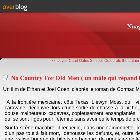
Nuag
<< Joyce-Carol Oates Solstice
Celebrate the author
No Country For Old Men ( un mâle qui répand la
Un film de Ethan et Joel Coen, d'après le roman de Cormac M
A la frontière mexicaine, côté Texas, Llewyn Moss, qui v
caravane, découvre, lors d’une sortie de chasse à la biche,
douze malheureux cadavres, copieusement ensanglantés, à
qui se sont figés pour l’éternité sans avoir eu le temps de pr
Sur la scène macabre, il recueille, dans une camionnette, 
d’un pas tout à fait mort, détrousse les défunts, et, outre 
une valise bourrée de billets de banque, de quoi faire nett