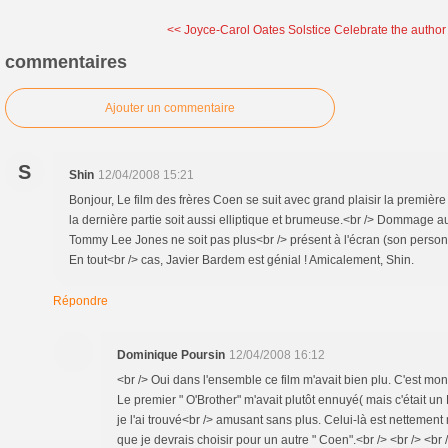
<< Joyce-Carol Oates Solstice
Celebrate the author
commentaires
Ajouter un commentaire
S
Shin
12/04/2008 15:21
Bonjour, Le film des frères Coen se suit avec grand plaisir la premi
la dernière partie soit aussi elliptique et brumeuse.<br /> Dommage 
Tommy Lee Jones ne soit pas plus<br /> présent à l'écran (son personn
En tout<br /> cas, Javier Bardem est génial ! Amicalement, Shin.
Répondre
Dominique Poursin
12/04/2008 16:12
<br /> Oui dans l'ensemble ce film m'avait bien plu. C'est mo
Le premier " O'Brother" m'avait plutôt ennuyé( mais c'était un
je l'ai trouvé<br /> amusant sans plus. Celui-là est nettemen
que je devrais choisir pour un autre " Coen".<br /> <br /> <br 