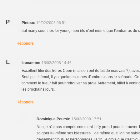
P
Pintoux
19/02/2008 06:51
but many countries for young men (ils n'ont même que l'embarras du c
Répondre
L
leunamme
15/02/2008 14:46
Excellent film des frères Coen (mais en ont ils fait de mauvais ?), ave
Seul petit bémol, il y a quelques zones d'ombres dans le scénario. O
comment le tueur fait pour retrouver sa proie.Autrement, billet à veni
les prochains jours.
Répondre
Dominique Poursin
15/02/2008 17:51
Non je n'ai pas compris comment il s'y prend pour le trouver. 
soigner lui-même ses blessures... de même que l'on ne saisit
deviennent tous ler personnages la fin.Je crois que c'est vo