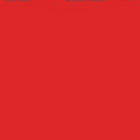
Voir le profil de
Dominique Poursin
sur le portail Overblog
Top articles
Contact
Signaler un abus
C.G.U.
Cookies et données personnelles
Préférences cookies