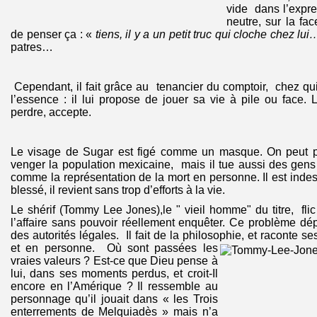
vide dans l’expre
neutre, sur la fa
de penser ça : «
tiens, il y a un petit truc qui cloche chez lui
patres…
Cependant, il fait grâce au tenancier du comptoir, chez qui
l’essence : il lui propose de jouer sa vie à pile ou face.
perdre, accepte.
Le visage de Sugar est figé comme un masque. On peut pe
venger la population mexicaine, mais il tue aussi des gens
comme la représentation de la mort en personne. Il est indes
blessé, il revient sans trop d’efforts à la vie.
Le shérif (Tommy Lee Jones),le " vieil homme" du titre, fli
l’affaire sans pouvoir réellement enquêter. Ce problème d
des autorités légales. Il fait de la philosophie, et raconte se
et en personne. Où sont passées les
vraies valeurs ? Est-ce que Dieu pense à
lui, dans ses moments perdus, et croit-Il
encore en l’Amérique ? Il ressemble au
personnage qu’il jouait dans « les Trois
enterrements de Melquiadès » mais n’a