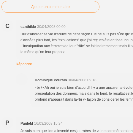
Ajouter un commentaire
C
canthilde
30/04/2008 00:00
Dur d'aborder sa vie d'adulte de cette façon ! Je ne suis pas sûre qu'
d'années plus tard, les "explications" que j'ai reçues étaient beaucou
L'inculquation aux femmes de leur "rôle" se fait indirectement mais il se 
le même qu'on leur propose...
Répondre
Dominique Poursin
30/04/2008 09:18
<br /> Ah oui je suis bien d'accord! Il y a une apparente évolu
présentation des données, mais dans le fond, le résultat e
profond n'apparaît dans la<br /> façon de considérer les femm
P
PauleM
16/03/2008 15:34
Je sais bien que l'on a inventé ces journées de vaine commémoration 