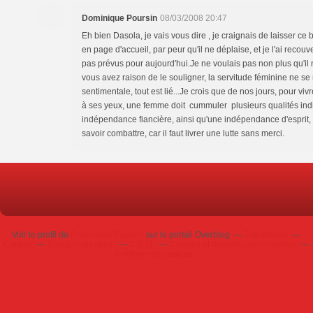
Dominique Poursin
08/03/2008 20:47
Eh bien Dasola, je vais vous dire , je craignais de laisser ce 
en page d'accueil, par peur qu'il ne déplaise, et je l'ai recouv
pas prévus pour aujourd'hui.Je ne voulais pas non plus qu'il 
vous avez raison de le souligner, la servitude féminine ne se 
sentimentale, tout est lié...Je crois que de nos jours, pour viv
à ses yeux, une femme doit cummuler plusieurs qualités ind
indépendance fiancière, ainsi qu'une indépendance d'esprit, s
savoir combattre, car il faut livrer une lutte sans merci.
Voir le profil de
Dominique Poursin
sur le portail Overblog
Top articles
Contact
Signaler un abus
C.G.U.
Cookies et données personnelles
Préférences cookies