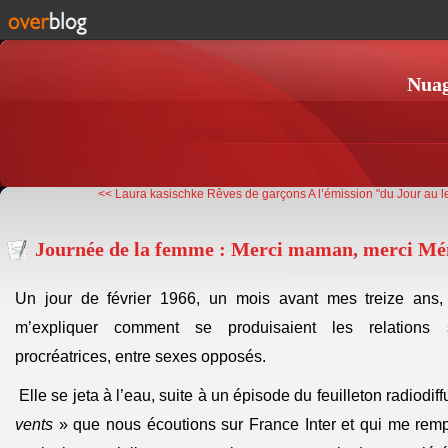
Nuag
<< Laura kasischke Rêves de garçons
A l’émission "du Jour au l
Journée de la femme : Merci maman, merci Mén
Un jour de février 1966, un mois avant mes treize ans,
m’expliquer comment se produisaient les relations 
procréatrices, entre sexes opposés.
Elle se jeta à l’eau, suite à un épisode du feuilleton radiodif
vents
» que nous écoutions sur France Inter et qui me remp