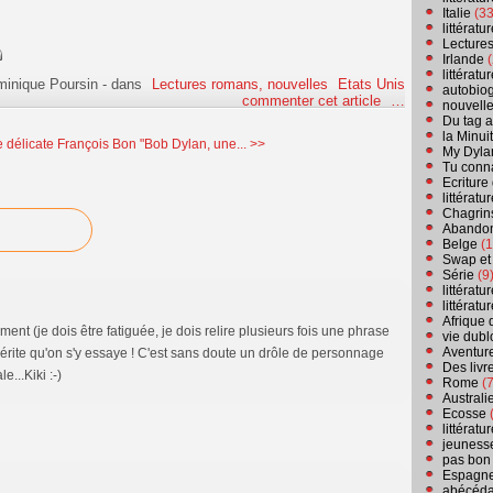
Italie
(33
littérat
Lecture
Irlande
(
littérat
minique Poursin
-
dans
Lectures romans, nouvelles
Etats Unis
autobio
commenter cet article
…
nouvell
Du tag a
la Minui
 délicate
François Bon "Bob Dylan, une... >>
My Dyla
Tu conn
Ecriture
littérat
Chagrins
Abandon
Belge
(1
Swap et
Série
(9
littérat
littérat
Afrique 
ment (je dois être fatiguée, je dois relire plusieurs fois une phrase
vie dubl
Aventure
 mérite qu'on s'y essaye ! C'est sans doute un drôle de personnage
Des livr
e...Kiki :-)
Rome
(7
Australi
Ecosse
(
littérat
jeuness
pas bon
Espagn
abécéda