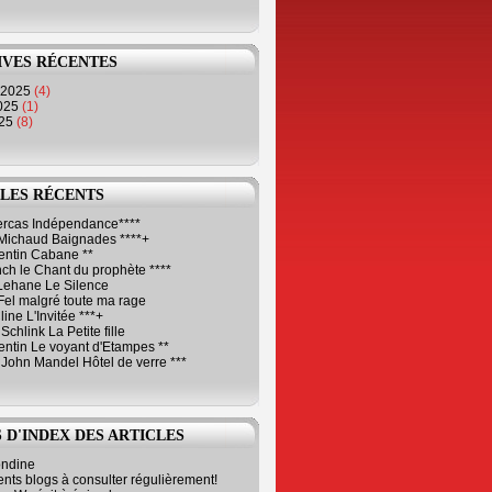
IVES RÉCENTES
 2025
(4)
2025
(1)
025
(8)
LES RÉCENTS
Cercas Indépendance****
Michaud Baignades ****+
entin Cabane **
ch le Chant du prophète ****
Lehane Le Silence
Fel malgré toute ma rage
ne L'Invitée ***+
Schlink La Petite fille
ntin Le voyant d'Etampes **
 John Mandel Hôtel de verre ***
 D'INDEX DES ARTICLES
ondine
ents blogs à consulter régulièrement!