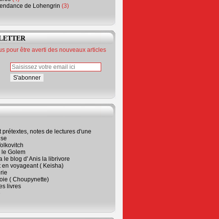
endance de Lohengrin
(3)
LETTER
 pour être averti des nouveaux articles
t prétextes, notes de lectures d'une
ise
olkovitch
a le Golem
 le blog d' Anis la librivore
t en voyageant ( Keisha)
rie
 joie ( Choupynette)
ses livres
e