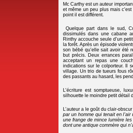
Mc Carthy est un auteur important
et même un peu plus mais c’est un
point il est différent.
Quelque part dans le sud, Cu
dissimulés dans une cabane au
Rinthy accouche seule d’un peti
la forêt. Après un épisode violent
son bébé qu’elle sait avoir été r
but précis. Deux errances para
acceptant un repas une couch
indications sur le colporteur. Il s
village. Un trio de tueurs fous r
des passants au hasard, les pend
L’écriture est somptueuse, luxu
silhouette le moindre petit détail
L’auteur a le goût du clair-obscu
par un homme qui tenait en l’air
une frange de mince lumière les
dont une antique commère qui n’