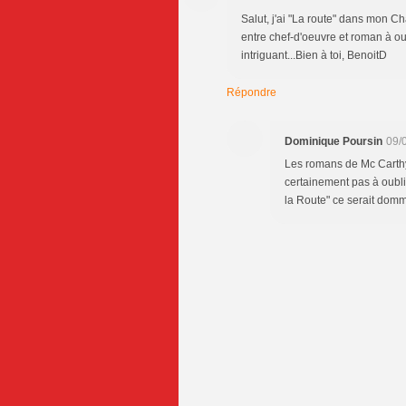
Salut, j'ai "La route" dans mon Ch
entre chef-d'oeuvre et roman à oub
intriguant...Bien à toi, BenoitD
Répondre
Dominique Poursin
09/
Les romans de Mc Carthy
certainement pas à oublier
la Route" ce serait do