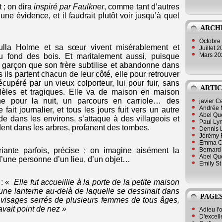
 ; on dira
inspiré par Faulkner
, comme tant d’autres
e évidence, et il faudrait plutôt voir jusqu’à quel
ARCH
Octobre
lla Holme et sa sœur vivent misérablement et
Juillet 
Mars 2
 fond des bois. Et maritalement aussi, puisque
t garçon que son frère subtilise et abandonne dans
s ils partent chacun de leur côté, elle pour retrouver
écupéré par un vieux colporteur, lui pour fuir, sans
ARTIC
llèles et tragiques. Elle va de maison en maison
e pour la nuit, un parcours en carriole… des
javier 
Andrée 
e fait journalier, et tous les jours fuit vers un autre
Abel Qu
ôde dans les environs, s’attaque à des villageois et
Paul Lyn
ent dans les arbres, profanent des tombes.
Dennis 
Jérémy 
Emma Cli
Bernard 
riante parfois, précise ; on imagine aisément la
Abel Que
 d’une personne d’un lieu, d’un objet…
Emily St
r : «
Elle fut accueillie à la porte de la petite maison
 une lanterne au-delà de laquelle se dessinait dans
PAGES
 visages serrés de plusieurs femmes de tous âges,
avait point de nez »
Adieu l'
D'excell