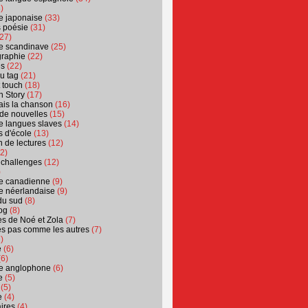
)
ure japonaise
(33)
s poésie
(31)
27)
ure scandinave
(25)
graphie
(22)
es
(22)
u tag
(21)
t touch
(18)
n Story
(17)
ais la chanson
(16)
 de nouvelles
(15)
ure langues slaves
(14)
 d'école
(13)
 de lectures
(12)
2)
 challenges
(12)
)
ure canadienne
(9)
ure néerlandaise
(9)
du sud
(8)
og
(8)
s de Noé et Zola
(7)
es pas comme les autres
(7)
)
e
(6)
6)
ure anglophone
(6)
e
(5)
(5)
e
(4)
ires
(4)