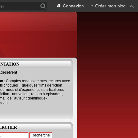
Connexion
+
Créer mon blog
ENTATION
agesetvent
ion
: Comptes rendus de mes lectures avec
s critiques + quelques films de fiction
journées et d'expériences particulières
fiction : nouvelles ; roman à épisodes ;
mail de l'auteur : dominique-
uf.fr
ERCHER