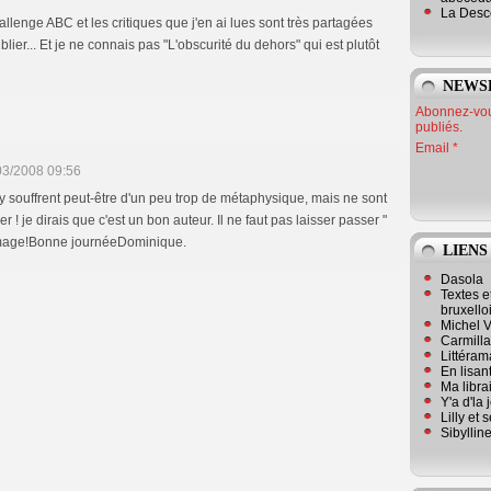
La Desc
allenge ABC et les critiques que j'en ai lues sont très partagées
lier... Et je ne connais pas "L'obscurité du dehors" qui est plutôt
NEWS
Abonnez-vous
publiés.
Email
03/2008 09:56
 souffrent peut-être d'un peu trop de métaphysique, mais ne sont
 ! je dirais que c'est un bon auteur. Il ne faut pas laisser passer "
mmage!Bonne journéeDominique.
LIENS
Dasola
Textes e
bruxello
Michel V
Carmill
Littérama
En lisan
Ma librai
Y'a d'la
Lilly et 
Sibyllin