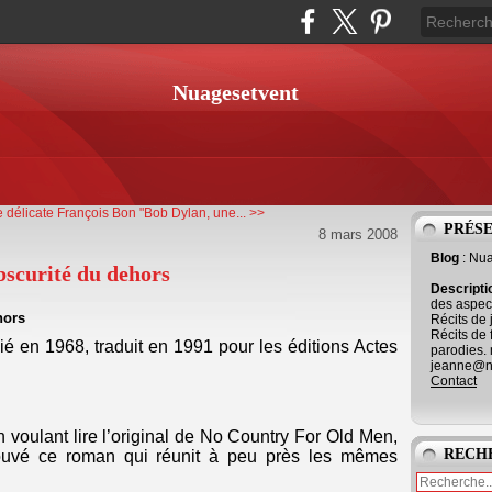
Nuagesetvent
 délicate
François Bon "Bob Dylan, une... >>
PRÉS
8 mars 2008
Blog
: Nu
scurité du dehors
Descript
des aspect
hors
Récits de 
Récits de 
ié en 1968, traduit en 1991 pour les éditions Actes
parodies. 
jeanne@ne
Contact
en voulant lire l’original de No Country For Old Men,
RECH
trouvé ce roman qui réunit à peu près les mêmes