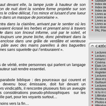
Guillaum
Index de
haut devant elle, la lampe juste à hauteur de son
Index de
on de nuit dont la sombre forme projetée sur son
Index des
le crâne délicat, l’os mince et luisant d’une lueur
Livres a
 dans un masque de porcelaine ».
Livres a
Livres a
tra dans la clairière, arrivant par le sentier où les
Livres a
lus réc
avaient écrasé les herbes et prenant ainsi à travers
PAL Pile
 dans son linceul informe, usé par le soleil, et
t toujours une jeune biche, donc pénétrant dans la
ant enclose dans une grâle de verdâtre et venteuse
t pâle avec des mains pareilles à des baguettes
CATÉ
mes sans squelette qui l’entouraient
».
Lecture
Lecture 
romans 
Cinéma
 de vérité, entre personnes qui parlent un langage
Etats Un
teur sait rendre essentiel.
En vérité
Angleter
Lecture
Jeux et 
la parabole biblique : des pourceaux qui courent et
Guillaum
a, devenu bouc émissaire, doit fuir devant un
Lectures
s vindicatifs, il rencontre plusieurs fois un aveugle
relectur
ni lu ni
es considérations pseudo-philosophiques sur les
Littérat
le part, pour les voyants surtout…
Photos e
Photos e
 moins vers la fin…
littérat