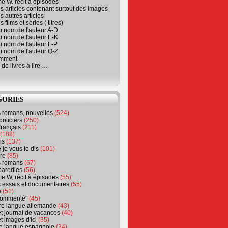
e W. récit à épisodes
s articles contenant surtout des images
s autres articles
 films et séries ( titres)
u nom de l'auteur A-D
u nom de l'auteur E-K
u nom de l'auteur L-P
u nom de l'auteur Q-Z
emment
 de livres à lire …
GORIES
s romans, nouvelles
(524)
policiers
(250)
français
(211)
(188)
is
(137)
 je vous le dis
(101)
re
(85)
s romans
(67)
parodies
(56)
e W, récit à épisodes
(55)
 essais et documentaires
(55)
e
(51)
 commenté"
(45)
ure langue allemande
(43)
t journal de vacances
(40)
t images d'ici
(35)
ure langue espagnole
(34)