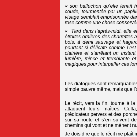
« son balluchon qu’elle tenait 
coude, tourmentée par un papill
visage semblait emprisonnée dans 
rose comme une chose conservée
«
Tard dans l’après-midi, elle en
étroites ornières des charrettes 
bois, à demi sauvage et hagarde
pourtant si délicate comme l’es
clairière et s’arrêtant un inst
lumière, mince et tremblante e
magiques pour interpeller ces for
Les dialogues sont remarquables
simple pauvre même, mais que l’au
Le récit, vers la fin, tourne à 
attaquent leurs maîtres, Cull
prédicateur pervers et des porcher
sur sa route et s’en suivent d
chemins qui vont et ne mènent nul
Je dois dire que le récit me plaît