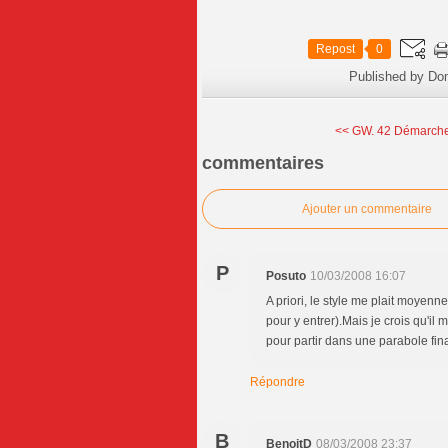
Repost
0
Published by Do
<< GW. 42 Démarche
commentaires
Ajouter un commentaire
P
Posuto
10/03/2008 16:07
A priori, le style me plait moyenne
pour y entrer).Mais je crois qu'il
pour partir dans une parabole final
Répondre
B
BenoitD
08/03/2008 23:37