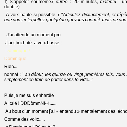
S'appeler soi-même.(
durée
: 20 minutes,
matériel
: un
1)
double)
A voix haute si possible. ( "
Articulez dictinctement, et répé
que vous interpellez quelqu'un qui vous connaît, mais ne vous
J'ai attendu un moment pro
J'ai chuchoté à voix basse :
Dominique !
Dominique !
Rien...
normal : "
au début, les quinze ou vingt premières fois, vous 
simplement en train de parler dans le vide..
."
Puis je me suis enhardie
Ai crié ! DDDômmNI-K......
Au bout d'un moment j'ai « entendu » mentalement des écho
Comme des voix;.....