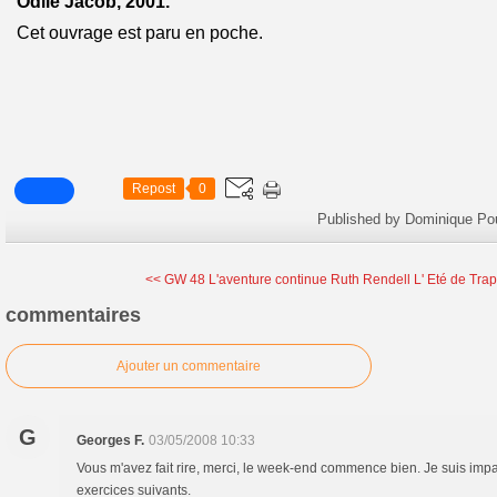
Odile Jacob, 2001.
Cet ouvrage est paru en poche.
Repost
0
Published by Dominique Po
<< GW 48 L'aventure continue
Ruth Rendell L' Eté de Tra
commentaires
Ajouter un commentaire
G
Georges F.
03/05/2008 10:33
Vous m'avez fait rire, merci, le week-end commence bien. Je suis impa
exercices suivants.