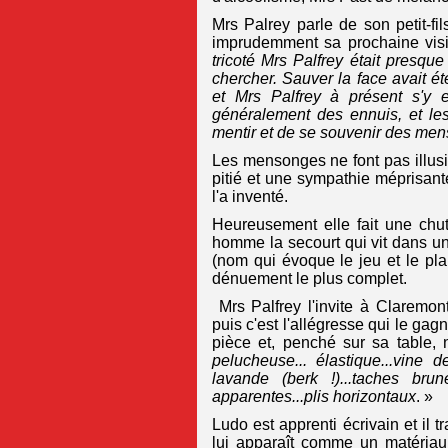
Mrs Palrey parle de son petit-f
imprudemment sa prochaine vis
tricoté Mrs Palfrey était presqu
chercher. Sauver la face avait é
et Mrs Palfrey à présent s'y e
généralement des ennuis, et les
mentir et de se souvenir des mens
Les mensonges ne font pas illusi
pitié et une sympathie méprisante
l'a inventé.
Heureusement elle fait une chut
homme la secourt qui vit dans un 
(nom qui évoque le jeu et le plai
dénuement le plus complet.
Mrs Palfrey l'invite à Claremont
puis c'est l'allégresse qui le gagn
pièce et, penché sur sa table,
pelucheuse... élastique...vine 
lavande (berk !)...taches br
apparentes...plis horizontaux
. »
Ludo est apprenti écrivain et il tr
lui apparaît comme un matériau 