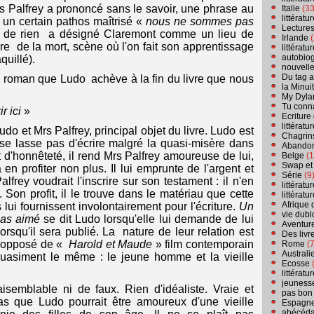
rs Palfrey a prononcé sans le savoir, une phrase au
Italie
(33
littérat
un certain pathos maîtrisé «
nous ne sommes pas
Lecture
 de rien a désigné Claremont comme un lieu de
Irlande
(
e de la mort, scène où l'on fait son apprentissage
littérat
autobio
quillé).
nouvell
Du tag a
du roman que Ludo achève à la fin du livre que nous
la Minui
My Dyla
Tu conn
r ici
»
Ecriture
littérat
Ludo et Mrs Palfrey, principal objet du livre. Ludo est
Chagrins
e se lasse pas d'écrire malgré la quasi-misère dans
Abandon
et d'honnêteté, il rend Mrs Palfrey amoureuse de lui,
Belge
(1
Swap et
 en profiter non plus. Il lui emprunte de l'argent et
Série
(9
alfrey voudrait l'inscrire sur son testament : il n'en
littérat
 Son profit, il le trouve dans le matériau que cette
littérat
Afrique 
lui fournissent involontairement pour l'écriture.
Un
vie dubl
pas aimé
se dit Ludo lorsqu'elle lui demande de lui
Aventure
orsqu'il sera publié. La nature de leur relation est
Des livr
 l'opposé de «
Harold et Maude
» film contemporain
Rome
(7
Australi
quasiment le même : le jeune homme et la vieille
Ecosse
(
littérat
jeuness
aisemblable ni de faux. Rien d'idéaliste. Vraie et
pas bon
pas que Ludo pourrait être amoureux d'une vieille
Espagn
abécéda