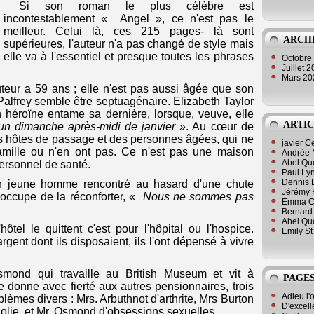
Si son roman le plus célèbre est
incontestablement « Angel », ce n'est pas le
meilleur. Celui là, ces 215 pages- là sont
ARCH
supérieures, l'auteur n'a pas changé de style mais
elle va à l'essentiel et presque toutes les phrases
Octobre
Juillet 
Mars 2
auteur a 59 ans ; elle n'est pas aussi âgée que son
Palfrey semble être septuagénaire. Elizabeth Taylor
n héroïne entame sa dernière, lorsque, veuve, elle
ARTIC
un dimanche après-midi de janvier
». Au cœur de
es hôtes de passage et des personnes âgées, qui ne
javier 
famille ou n'en ont pas. Ce n'est pas une maison
Andrée 
Abel Qu
personnel de santé.
Paul Lyn
Dennis 
n jeune homme rencontré au hasard d'une chute
Jérémy 
s'occupe de la réconforter, «
Nous ne sommes pas
Emma Cli
Bernard 
Abel Que
ôtel le quittent c'est pour l'hôpital ou l'hospice.
Emily St
argent dont ils disposaient, ils l'ont dépensé à vivre
smond qui travaille au British Museum et vit à
PAGES
 donne avec fierté aux autres pensionnaires, trois
Adieu l'
blèmes divers : Mrs. Arbuthnot d'arthrite, Mrs Burton
D'excell
olie, et Mr. Osmond d'obsessions sexuelles.