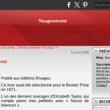
Nuagesetvent
 une petite...
Henning Mankell "Tea-bag" >>
PRÉS
12 avril 2008
Blog
: Nu
mont
Descript
des aspect
Récits de 
Récits de 
Publié aux éditions Rivages.
parodies. 
jeanne@ne
Ce livre avait été sélectionné pour le Booker Prize
Contact
en 1971.
L'un des derniers ouvrages d'Elizabeth Taylor, qui
compte parmi mes préférés avec « Noces de
RECH
faïences ».