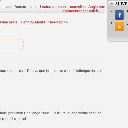
SUIVE
minique Poursin
-
dans
Lectures romans, nouvelles
Angleterre
commenter cet article
…
 une petite...
Henning Mankell "Tea-bag" >>
ucoup tout ça !!! Pourvu que je le trouve à la bibliothèque du coin
)
choisi pour mon Challenge 2008... Je le lirai quand même et s'il ne
e conseil chez toi