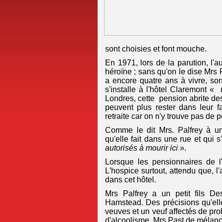
sont choisies et font mouche.
En 1971, lors de la parution, l'
héroïne ; sans qu'on le dise Mrs 
a encore quatre ans à vivre, so
s'installe à l'hôtel Claremont «
Londres, cette pension abrite d
peuvent plus rester dans leur 
retraite car on n'y trouve pas de 
Comme le dit Mrs. Palfrey à u
qu'elle fait dans une rue et qui 
autorisés à mourir ici
».
Lorsque les pensionnaires de l'h
L'hospice surtout, attendu que, l'
dans cet hôtel.
Mrs Palfrey a un petit fils De
Hamstead. Des précisions qu'elle
veuves et un veuf affectés de pro
d'alcoolisme, Mrs Past de mélanc