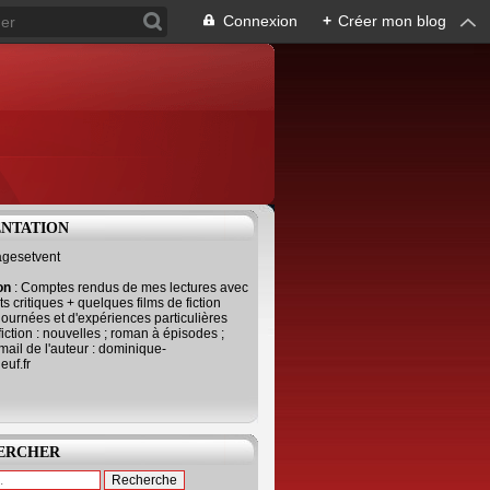
Connexion
+
Créer mon blog
ENTATION
agesetvent
ion
: Comptes rendus de mes lectures avec
s critiques + quelques films de fiction
journées et d'expériences particulières
fiction : nouvelles ; roman à épisodes ;
mail de l'auteur : dominique-
uf.fr
ERCHER