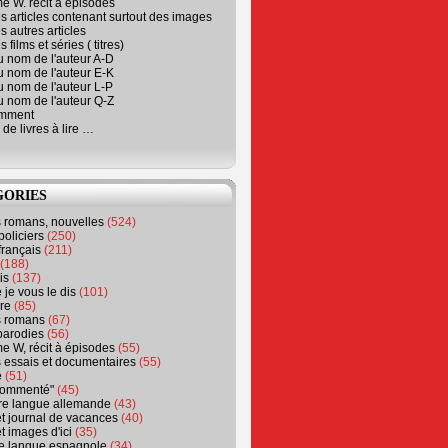
e W. récit à épisodes
s articles contenant surtout des images
s autres articles
 films et séries ( titres)
u nom de l'auteur A-D
u nom de l'auteur E-K
u nom de l'auteur L-P
u nom de l'auteur Q-Z
emment
 de livres à lire …
GORIES
s romans, nouvelles
(524)
policiers
(250)
français
(211)
(188)
is
(137)
 je vous le dis
(101)
re
(85)
s romans
(67)
parodies
(56)
e W, récit à épisodes
(55)
 essais et documentaires
(55)
e
(51)
 commenté"
(45)
ure langue allemande
(43)
t journal de vacances
(40)
t images d'ici
(35)
ure langue espagnole
(34)