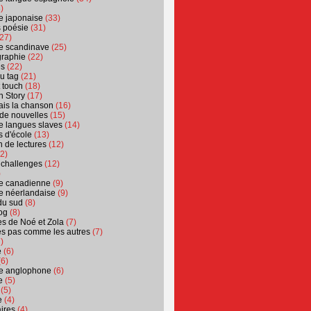
)
ure japonaise
(33)
s poésie
(31)
27)
ure scandinave
(25)
graphie
(22)
es
(22)
u tag
(21)
t touch
(18)
n Story
(17)
ais la chanson
(16)
 de nouvelles
(15)
ure langues slaves
(14)
 d'école
(13)
 de lectures
(12)
2)
 challenges
(12)
)
ure canadienne
(9)
ure néerlandaise
(9)
du sud
(8)
og
(8)
s de Noé et Zola
(7)
es pas comme les autres
(7)
)
e
(6)
6)
ure anglophone
(6)
e
(5)
(5)
e
(4)
ires
(4)