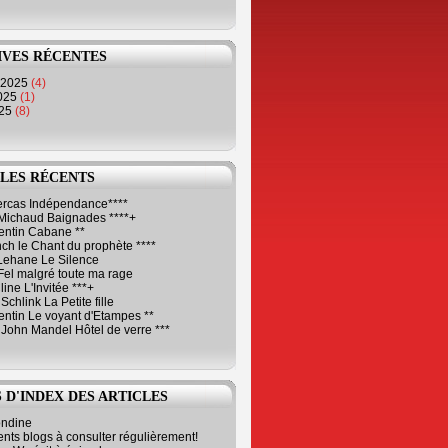
IVES RÉCENTES
 2025
(4)
2025
(1)
025
(8)
LES RÉCENTS
Cercas Indépendance****
Michaud Baignades ****+
entin Cabane **
ch le Chant du prophète ****
Lehane Le Silence
Fel malgré toute ma rage
ne L'Invitée ***+
Schlink La Petite fille
ntin Le voyant d'Etampes **
 John Mandel Hôtel de verre ***
 D'INDEX DES ARTICLES
ondine
ents blogs à consulter régulièrement!