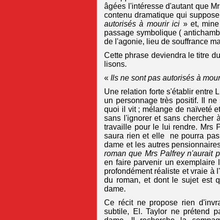
âgées l'intéresse d'autant que M
contenu dramatique qui suppose 
autorisés à mourir ici
» et, mine
passage symbolique ( antichambr
de l'agonie, lieu de souffrance ma
Cette phrase deviendra le titre 
lisons.
«
Ils ne sont pas autorisés à mouri
Une relation forte s'établir entre 
un personnage très positif. Il n
quoi il vit ; mélange de naïveté 
sans l'ignorer et sans chercher à
travaille pour le lui rendre. Mrs P
saura rien et elle ne pourra pas.
dame et les autres pensionnaires 
roman que Mrs Palfrey n'aurait 
en faire parvenir un exemplaire l
profondément réaliste et vraie à
du roman, et dont le sujet est 
dame.
Ce récit ne propose rien d'invr
subtile, El. Taylor ne prétend 