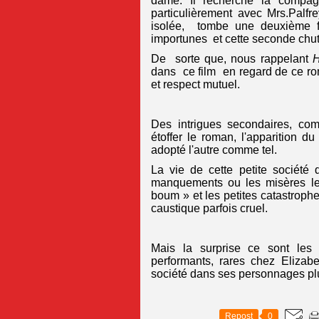
dame. Il recherche la compag
particulièrement avec Mrs.Palfr
isolée, tombe une deuxième f
importunes et cette seconde chu
De sorte que, nous rappelant
H
dans ce film en regard de ce rom
et respect mutuel.
Des intrigues secondaires, c
étoffer le roman, l'apparition du
adopté l'autre comme tel.
La vie de cette petite société 
manquements ou les misères leur
boum » et les petites catastrop
caustique parfois cruel.
Mais la surprise ce sont les
performants, rares chez Elizabe
société dans ses personnages plu
Repost
0