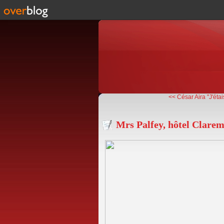
<< César Aira "J'étais
Mrs Palfey, hôtel Clare