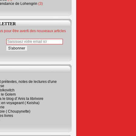
endance de Lohengrin
(3)
LETTER
 pour être averti des nouveaux articles
t prétextes, notes de lectures d'une
ise
olkovitch
a le Golem
 le blog d' Anis la librivore
t en voyageant ( Keisha)
rie
 joie ( Choupynette)
ses livres
e