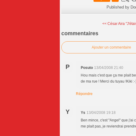
Published by Do
<< César Aira "J'étais
commentaires
Ajouter un commentaire
P
Posuto
13/04/2008 21:40
Hou mais c'est que ça me plait bea
de ma rue ! Merci du tuyau !Kiki :-
Répondre
Y
Ys
13/04/2008 19:18
Ben mince, c'est "Angel" que j'ai 
me plait pas, je reviendrai prendr