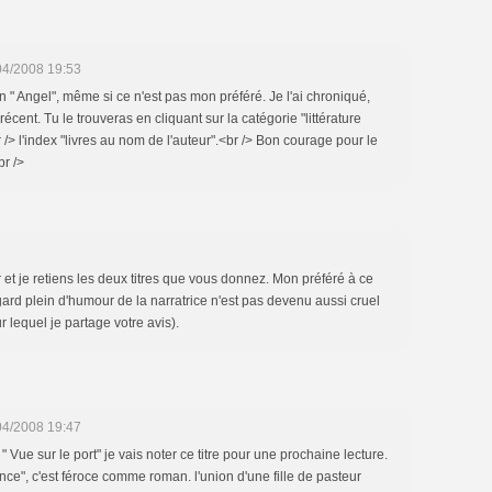
04/2008 19:53
 " Angel", même si ce n'est pas mon préféré. Je l'ai chroniqué,
écent. Tu le trouveras en cliquant sur la catégorie "littérature
> l'index "livres au nom de l'auteur".<br /> Bon courage pour le
br />
et je retiens les deux titres que vous donnez. Mon préféré à ce
regard plein d'humour de la narratrice n'est pas devenu aussi cruel
 lequel je partage votre avis).
04/2008 19:47
" Vue sur le port" je vais noter ce titre pour une prochaine lecture.
nce", c'est féroce comme roman. l'union d'une fille de pasteur