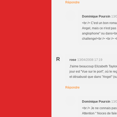
Répondre
Dominique Poursin
13/
<br /> C'est un bon roman
Angel, mais ce n'est pas r
anglophone" ou dans<br /
challenge!<br /> <br /> <
R
rose
13/04/2008 17:19
J'aime beaucoup Elizabeth Taylor 
jour est "Vue sur le port", où le 
et désabusé que dans "Angel" (sur
Répondre
Dominique Poursin
13/
<br /> Je ne connais pas 
Attention " Noces de faïe