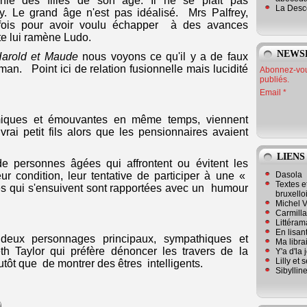
nie des filles de son âge. Il ne se plaît pas
La Desc
ey. Le grand âge n'est pas idéalisé. Mrs Palfrey,
ois pour avoir voulu échapper à des avances
te lui ramène Ludo.
NEWS
arold et Maude
nous voyons ce qu'il y a de faux
an. Point ici de relation fusionnelle mais lucidité
Abonnez-vous
publiés.
Email
omiques et émouvantes en même temps, viennent
 vrai petit fils alors que les pensionnaires avaient
LIENS
de personnes âgées qui affrontent ou évitent les
Dasola
 condition, leur tentative de participer à une «
Textes e
hes qui s'ensuivent sont rapportées avec un humour
bruxello
Michel V
Carmill
Littérama
En lisan
 deux personnages principaux, sympathiques et
Ma librai
th Taylor qui préfère dénoncer les travers de la
Y'a d'la
Lilly et 
tôt que de montrer des êtres intelligents.
Sibyllin