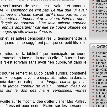
Guillaum
Index de
ils, seul moyen de se mettre en valeur, et annonce
Index de
ite. «
Desmond ne vint pas. Le pull que lui avait
Index des
Livres a
e achevé et chacun savait qu'il n'était pas venu le
Livres a
té un élément important de la vie en Extrême orient
Livres a
fforçait de nouveau. Une telle attitude entraîne
Livres a
 ennuis apparurent car elle se trouva obligée de
lus réc
PAL Pile
onges qu'elle avait proférés ».
on et les autres pensionnaires lui témoignent de la
, quand ils ne suggèrent pas que ce petit fils elle
CATÉ
Lecture
e, retour de la bibliothèque municipale, un jeune
Lecture 
entresol en face de la rue où elle gît à terre. Ludo
romans 
sir) est écrivain sans avoir rien publié, vit dans le
Cinéma
Etats Un
En vérité
 pour le remercier. Ludo paraît surpris, consterné
Angleter
Lecture
e : « lorsque la voiture disparut, il retourna dans la
Jeux et 
 nota dans un calepin : «
longue culotte grise et
Guillaum
de la jambe couleur de raisin ...parfum d'eau de
Lectures
relectur
unes sur le dos des mains vernissées, veines
ni lu ni
Littérat
Photos e
availle sur le motif. L'idée d'aller visiter Mrs Palfrey
Photos e
intéressant pour écrire. Ecrire sur les personnes
littérat