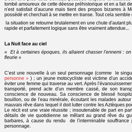
tombé amoureux de cette déesse préhistorique et en a fait de
n'est satisfait d'aucune mais tient des propos bizarres à 
possédé et cherchait à se mettre en transe. Tout cela semble
la situation se retourne brutalement en une chute d'autant plu
rapide et parfaitement logique sans être vraiment attendue...
La Nuit face au ciel
«
Et à certaines époques, ils allaient chasser l'ennemi : on
fleurie »
C'est une nouvelle à un seul personnage (comme le singu
personne »
) ; un jeune motocycliste est victime d'un acci
éviter une femme qui traverse au vert. Après l'évanouissement, 
transporté, prend acte d'un membre cassé, de son transpo
conscience de nouveau. Sa conscience de blessé hospital
bouillon, ou de l'eau minérale, écoutant les malades autour 
mauvais rêve dans lequel il doit lutter contre les Aztèques pou
Le récit est une vraie réussite ; insoutenable de part en par
détails de vie quotidienne se mêlant au grand rêve du guer
barbares, à cause du rendu de l'interminable souffrance
personnage.