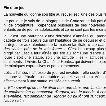
Fin d'un jeu
La nouvelle qui donne son titre au recueil est l'une des plus r
Le peu que je sais de la biographie de Cortazar ne fait pas 
ni de progéniture ; cependant plusieurs de ses nouvelle
enfants ou de jeunes adolescents et ce ne sont pas les moin
Ici c'est une narratrice d'une douzaine d'années qui prend 
cadette de trois sœurs qui ont l'habitude de se déguiser et d
le déjeuner aux alentours de la maison familiale «
au bas 
des saules près de la voie ferrée »
. C'est beaucoup plus 
dirigé par Léticia leur aînée qui tire au sort l'une d'entre el
jouer : soit une statue, soit une attitude ; les « attitudes
sentiments : l'Envie, la Charité, la Honte... qui doivent êtr
de mimiques expressives et peu d'ornements.
Léticia l'aînée, maîtresse du jeu, est invalide ; elle souffre 
colonne vertébrale. La narratrice l'appelle aussi la « Vénu
effectivement à une statue, mutilée de surcroît.
«
Elle savait qu'on ne lui dirait rien, que dans une famille 
de conformation et beaucoup d'orgueil, tout le monde, à c
elle-même, fait semblant de l'ignorer ou plutôt ont fait ceu
l'autre sait.
»