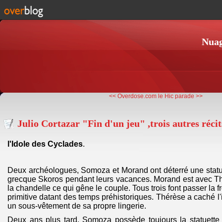
Nuag
<< Overdose.com
le Hic parade >>
Julio Cortazar "Fin d'un jeu" ,trois autres récit
l'Idole des Cyclades
.
Deux archéologues, Somoza et Morand ont déterré une statue
grecque Skoros pendant leurs vacances. Morand est avec T
la chandelle ce qui gêne le couple. Tous trois font passer la fr
primitive datant des temps préhistoriques. Thérèse a caché l
un sous-vêtement de sa propre lingerie.
Deux ans plus tard, Somoza possède toujours la statuette d