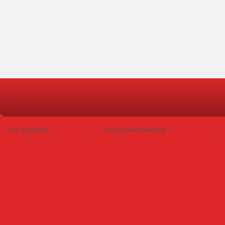
Voir le profil de
Dominique Poursin
sur le portail Overblog
Top articles
Contact
Signaler un abus
C.G.U.
Cookies et données personnelles
Préférences cookies