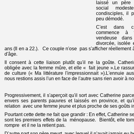
laissé un père 
social modes
condisciples, il 
peu démodé.
C'est dans ce
commence à fr
vendeuse dans
divorcée, isolée
ans (Il en a 22.). Ce couple n'ose pas s'afficher réellement 
d'âge.
Il consent à cette liaison plutôt qu'il ne la goûte. Catherine
obligée avec la femme mûre, et elle « fait jeune ».Le rassur
de culture (« Ma littérature l'impressionnait »).L'ennuie au
nous restions assis l'un en face de l'autre sans rien avoir à no
Progressivement, il s'aperçoit qu'il sort avec Catherine parce
envers ses parents pauvres et laissés en province, et qu'
relation avec une femme jeune et plus proche de ses goûts in
Pourtant cette dette ne fait que grandir : En effet, Catherine 
sont les premiers effets de la ménopause. Bientôt, elle to
rompre et il ne la retient pas.
D'autre part son père meurt avec lequel il n'avait jamais eu 