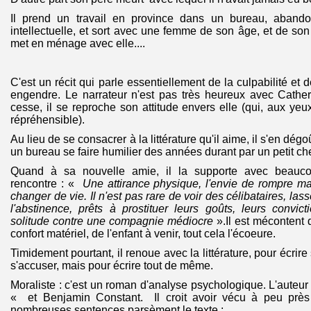
Il prend un travail en province dans un bureau, abandon
intellectuelle, et sort avec une femme de son âge, et de son 
met en ménage avec elle....
C'est un récit qui parle essentiellement de la culpabilité et de
engendre. Le narrateur n'est pas très heureux avec Cather
cesse, il se reproche son attitude envers elle (qui, aux yeu
répréhensible).
Au lieu de se consacrer à la littérature qu'il aime, il s'en dégo
un bureau se faire humilier des années durant par un petit che
Quand à sa nouvelle amie, il la supporte avec beauco
rencontre : «
Une attirance physique, l'envie de rompre ma
changer de vie. Il n'est pas rare de voir des célibataires, la
l'abstinence, prêts à prostituer leurs goûts, leurs convict
solitude contre une compagnie médiocre
».Il est mécontent
confort matériel, de l'enfant à venir, tout cela l'écoeure.
Timidement pourtant, il renoue avec la littérature, pour écrire
s'accuser, mais pour écrire tout de même.
Moraliste : c'est un roman d'analyse psychologique. L'auteu
« et Benjamin Constant. Il croit avoir vécu à peu près
nombreuses sentences parsèment le texte :