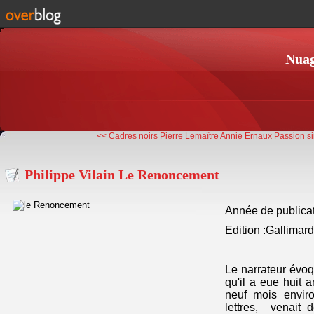
Nuag
<< Cadres noirs Pierre Lemaître
Annie Ernaux Passion s
Philippe Vilain Le Renoncement
Année de publica
Edition :Gallimar
Le narrateur évoq
qu'il a eue huit
neuf mois enviro
lettres, venait 