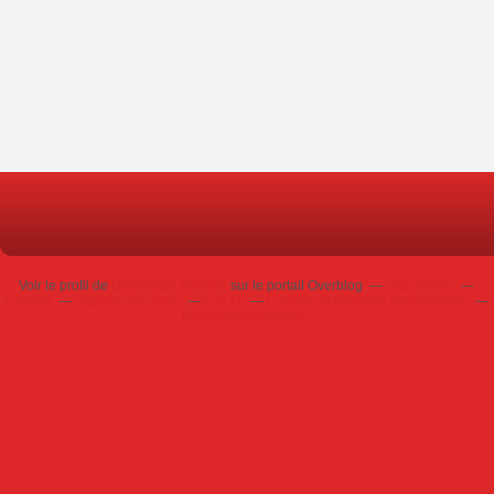
Voir le profil de
Dominique Poursin
sur le portail Overblog
Top articles
Contact
Signaler un abus
C.G.U.
Cookies et données personnelles
Préférences cookies